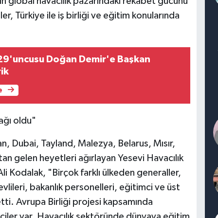
in global havacılık pazarındaki rekabet gücünü
er, Türkiye ile iş birliği ve eğitim konularında
829'uncusu Doğan Demir'e Başkan
ik
e
dağı oldu"
, Dubai, Tayland, Malezya, Belarus, Mısır,
tan gelen heyetleri ağırlayan Yesevi Havacılık
li Kodalak, "Birçok farklı ülkeden generaller,
ileri, bakanlık personelleri, eğitimci ve üst
tti. Avrupa Birliği projesi kapsamında
iler var. Havacılık sektöründe dünyaya eğitim