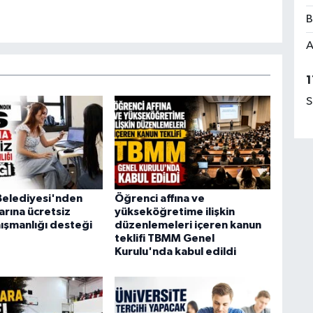
B
A
1
S
 Belediyesi'nden
Öğrenci affına ve
arına ücretsiz
yükseköğretime ilişkin
nışmanlığı desteği
düzenlemeleri içeren kanun
teklifi TBMM Genel
Kurulu'nda kabul edildi