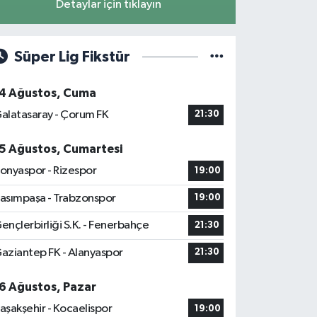
Detaylar için tıklayın
Süper Lig Fikstür
4 Ağustos, Cuma
alatasaray - Çorum FK
21:30
5 Ağustos, Cumartesi
onyaspor - Rizespor
19:00
asımpaşa - Trabzonspor
19:00
ençlerbirliği S.K. - Fenerbahçe
21:30
aziantep FK - Alanyaspor
21:30
6 Ağustos, Pazar
aşakşehir - Kocaelispor
19:00