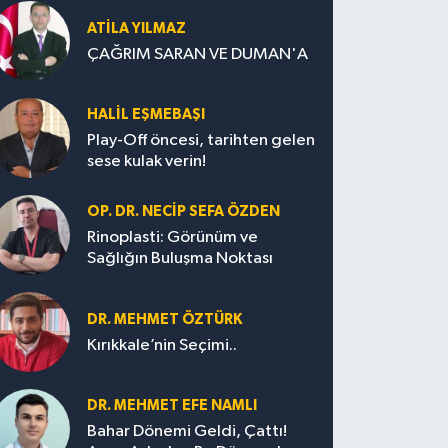
ATILA YILMAZ
ÇAĞRIM SARAN VE DUMAN'A
HALIL EŞMEBAŞI
Play-Off öncesi, tarihten gelen
sese kulak verin!
OP. DR. NECIP SEFA ÖZDEN
Rinoplasti: Görünüm ve
Sağlığın Buluşma Noktası
DR. MEHMET ÖZTÜRK
Kırıkkale’nin Seçimi..
DR. MEHMET EFE NAMLI
Bahar Dönemi Geldi, Çattı!