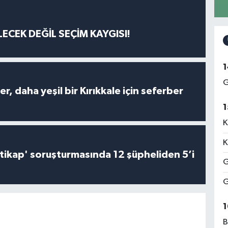
ECEK DEĞİL SEÇİM KAYGISI!
1
G
er, daha yeşil bir Kırıkkale için seferber
1
K
K
irtikap' soruşturmasında 12 şüpheliden 5’i
G
G
1
B