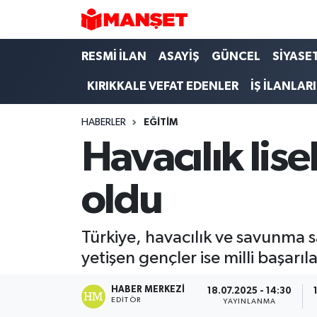
Hava Durumu
RESMİ İLAN
ASAYİŞ
GÜNCEL
SİYASE
KIRIKKALE VEFAT EDENLER
İŞ İLANLARI
Trafik Durumu
HABERLER
EĞİTİM
Süper Lig Puan Durumu ve Fikstür
Havacılık lise
Tüm Manşetler
oldu
Son Dakika Haberleri
Haber Arşivi
Türkiye, havacılık ve savunma sa
yetişen gençler ise milli başarıl
HABER MERKEZI
18.07.2025 - 14:30
EDITÖR
YAYINLANMA