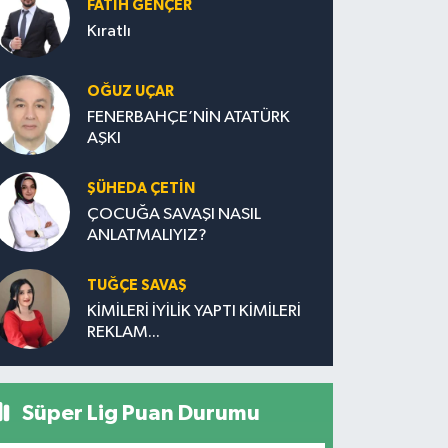
FATIH GENÇER
Kıratlı
OĞUZ UÇAR
FENERBAHÇE’NİN ATATÜRK
AŞKI
ŞÜHEDA ÇETİN
ÇOCUĞA SAVAŞI NASIL
ANLATMALIYIZ?
TUĞÇE SAVAŞ
KİMİLERİ İYİLİK YAPTI KİMİLERİ
REKLAM...
Süper Lig Puan Durumu