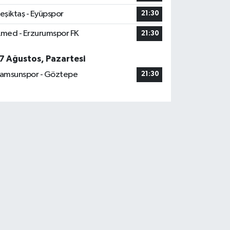
eşiktaş - Eyüpspor
21:30
med - Erzurumspor FK
21:30
7 Ağustos, Pazartesi
amsunspor - Göztepe
21:30