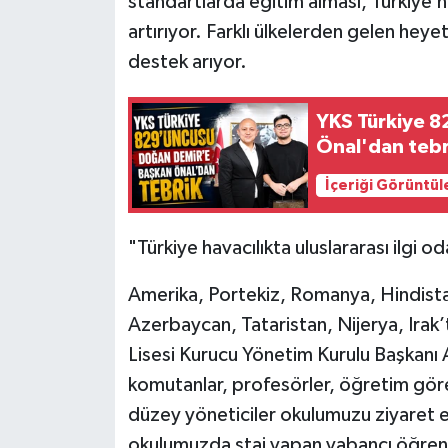
standartlarda eğitim alması, Türkiye’n
artırıyor. Farklı ülkelerden gelen heyetl
destek arıyor.
YKS Türkiye 
Önal'dan tebr
İçeriği Görüntül
"Türkiye havacılıkta uluslararası ilgi o
Amerika, Portekiz, Romanya, Hindistan
Azerbaycan, Tataristan, Nijerya, Irak’
Lisesi Kurucu Yönetim Kurulu Başkanı A
komutanlar, profesörler, öğretim görevl
düzey yöneticiler okulumuzu ziyaret e
okulumuzda staj yapan yabancı öğrenc