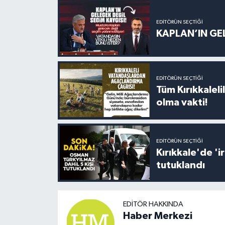
EDITÖRÜN SEÇTIĞI
KAPLAN’IN GEL
EDITÖRÜN SEÇTIĞI
Tüm Kırıkkalelil
olma vakti!
EDITÖRÜN SEÇTIĞI
Kırıkkale'de '
tutuklandı
EDITÖR HAKKINDA
Haber Merkezi