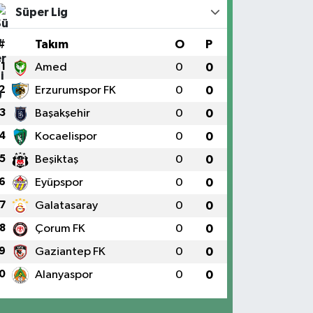
Süper Lig
#
Takım
O
P
1
Amed
0
0
2
Erzurumspor FK
0
0
3
Başakşehir
0
0
4
Kocaelispor
0
0
5
Beşiktaş
0
0
6
Eyüpspor
0
0
7
Galatasaray
0
0
8
Çorum FK
0
0
9
Gaziantep FK
0
0
0
Alanyaspor
0
0