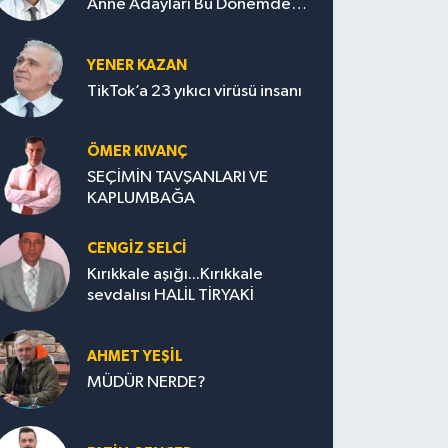
Anne Adayları Bu Dönemde
Nelere Dikkat Etmeli?
YENER KAZAN
TikTok’a 23 yıkıcı virüsü insanı
ÖMER KIVANÇ
SEÇİMİN TAVŞANLARI VE
KAPLUMBAĞA
CENGİZ SELCİ
Kırıkkale aşığı...Kırıkkale
sevdalısı HALİL TİRYAKİ
AHMET YEŞİL
MÜDÜR NERDE?