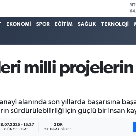
DO
47
EU
55
T
EKONOMİ
SPOR
EĞİTİM
SAĞLIK
TEKNOLOJİ
ST
64
GR
65
Bİ
13
leri milli projeleri
BI
64
nayi alanında son yıllarda başarısına başar
arın sürdürülebilirliği için güçlü bir insan 
18.07.2025 - 15:27
3 DK
GÜNCELLEME
OKUNMA SÜRESI