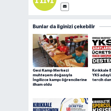
Bunlar da ilginizi çekebilir
Gesi Kamp Merkezi
Kırıkkale
muhteşem doğasıyla
YKS adayl
İngilizce kampı öğrencilerine
tercih da
ilham oldu