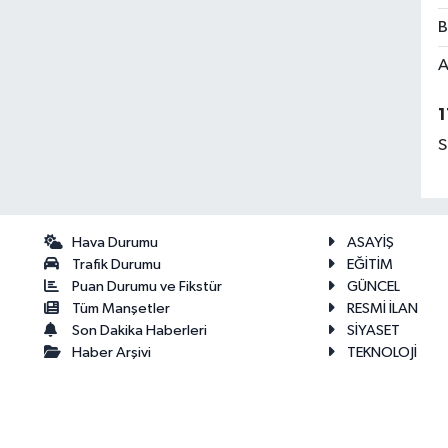
B
A
1
S
Hava Durumu
ASAYİŞ
Trafik Durumu
EĞİTİM
Puan Durumu ve Fikstür
GÜNCEL
Tüm Manşetler
RESMİ İLAN
Son Dakika Haberleri
SİYASET
Haber Arşivi
TEKNOLOJİ