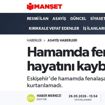
Hava Durumu
RESMİ İLAN
ASAYİŞ
GÜNCEL
SİYASE
KIRIKKALE VEFAT EDENLER
İŞ İLANLARI
Trafik Durumu
HABERLER
ASAYİŞ HABERLERİ
Süper Lig Puan Durumu ve Fikstür
Hamamda fena
Tüm Manşetler
hayatını kayb
Son Dakika Haberleri
Haber Arşivi
Eskişehir'de hamamda fenalaşa
kurtarılamadı.
HABER MERKEZI
26.05.2026 - 15:54
EDITÖR
YAYINLANMA