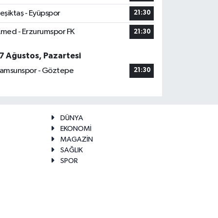
eşiktaş - Eyüpspor
21:30
med - Erzurumspor FK
21:30
7 Ağustos, Pazartesi
amsunspor - Göztepe
21:30
DÜNYA
EKONOMİ
MAGAZİN
SAĞLIK
SPOR