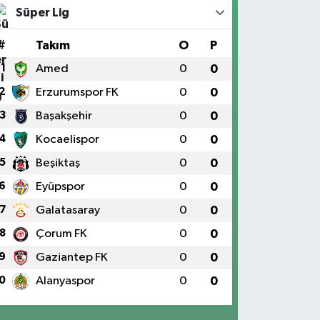
Süper Lig
#
Takım
O
P
1
Amed
0
0
2
Erzurumspor FK
0
0
3
Başakşehir
0
0
4
Kocaelispor
0
0
5
Beşiktaş
0
0
6
Eyüpspor
0
0
7
Galatasaray
0
0
8
Çorum FK
0
0
9
Gaziantep FK
0
0
0
Alanyaspor
0
0