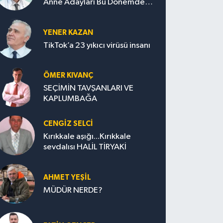
Anne Adayları Bu Dönemde
Nelere Dikkat Etmeli?
YENER KAZAN
TikTok’a 23 yıkıcı virüsü insanı
ÖMER KIVANÇ
SEÇİMİN TAVŞANLARI VE
KAPLUMBAĞA
CENGİZ SELCİ
Kırıkkale aşığı...Kırıkkale
sevdalısı HALİL TİRYAKİ
AHMET YEŞİL
MÜDÜR NERDE?