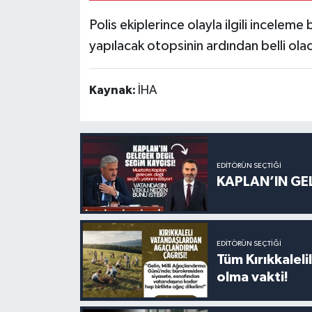
Polis ekiplerince olayla ilgili incelem
yapılacak otopsinin ardından belli olac
Kaynak:
İHA
EDITÖRÜN SEÇTIĞI
KAPLAN’IN GEL
EDITÖRÜN SEÇTIĞI
Tüm Kırıkkalelil
olma vakti!