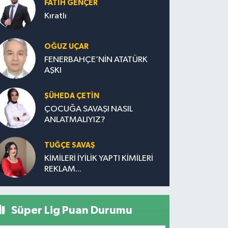
FATIH GENÇER
Kıratlı
OĞUZ UÇAR
FENERBAHÇE’NİN ATATÜRK
AŞKI
ŞÜHEDA ÇETİN
ÇOCUĞA SAVAŞI NASIL
ANLATMALIYIZ?
TUĞÇE SAVAŞ
KİMİLERİ İYİLİK YAPTI KİMİLERİ
REKLAM...
Süper Lig Puan Durumu