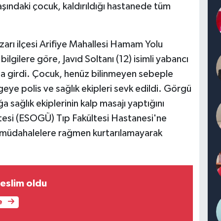
ındaki çocuk, kaldırıldığı hastanede tüm
arı ilçesi Arifiye Mahallesi Hamam Yolu
lgilere göre, Javıd Soltanı (12) isimli yabancı
ama girdi. Çocuk, henüz bilinmeyen sebeple
ye polis ve sağlık ekipleri sevk edildi. Görgü
ğa sağlık ekiplerinin kalp masajı yaptığını
itesi (ESOGÜ) Tıp Fakültesi Hastanesi'ne
üm müdahalelere rağmen kurtarılamayarak
teslim oldu
e