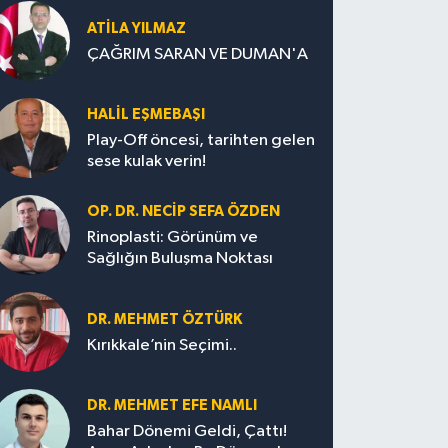
ATILA YILMAZ
ÇAĞRIM SARAN VE DUMAN'A
HALIL EŞMEBAŞI
Play-Off öncesi, tarihten gelen
sese kulak verin!
OP. DR. NECIP SEFA ÖZDEN
Rinoplasti: Görünüm ve
Sağlığın Buluşma Noktası
DR. MEHMET ÖZTÜRK
Kırıkkale’nin Seçimi..
DR. MEHMET EFE NAMLI
Bahar Dönemi Geldi, Çattı!