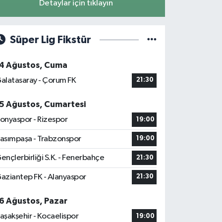
Detaylar için tıklayın
Süper Lig Fikstür
4 Ağustos, Cuma
alatasaray - Çorum FK
21:30
5 Ağustos, Cumartesi
onyaspor - Rizespor
19:00
asımpaşa - Trabzonspor
19:00
ençlerbirliği S.K. - Fenerbahçe
21:30
aziantep FK - Alanyaspor
21:30
6 Ağustos, Pazar
aşakşehir - Kocaelispor
19:00