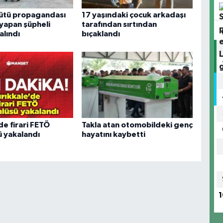
ütü propagandası
17 yaşındaki çocuk arkadaşı
 yapan şüpheli
tarafından sırtından
alındı
bıçaklandı
de firari FETÖ
Takla atan otomobildeki genç
 yakalandı
hayatını kaybetti
1