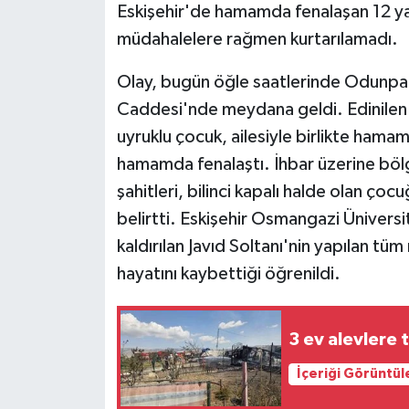
Eskişehir'de hamamda fenalaşan 12 yaş
müdahalelere rağmen kurtarılamadı.
Olay, bugün öğle saatlerinde Odunpaz
Caddesi'nde meydana geldi. Edinilen bi
uyruklu çocuk, ailesiyle birlikte ham
hamamda fenalaştı. İhbar üzerine bölge
şahitleri, bilinci kapalı halde olan çocu
belirtti. Eskişehir Osmangazi Ünivers
kaldırılan Javıd Soltanı'nin yapılan t
hayatını kaybettiği öğrenildi.
3 ev alevlere 
İçeriği Görüntül