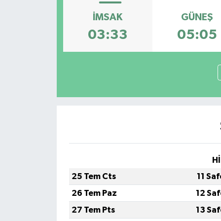
İMSAK
GÜNEŞ
03:33
05:05
Hİ
25 Tem Cts
11 Sa
26 Tem Paz
12 Sa
27 Tem Pts
13 Sa