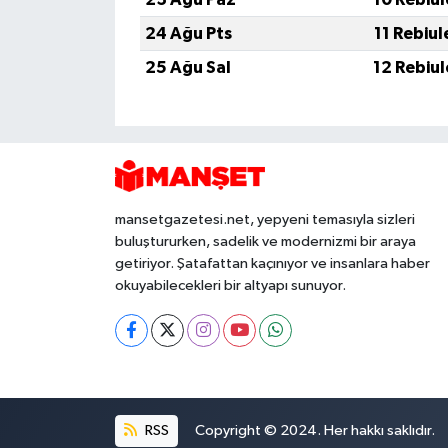
24 Ağu Pts
11 Rebiu
25 Ağu Sal
12 Rebiu
mansetgazetesi.net, yepyeni temasıyla sizleri
buluştururken, sadelik ve modernizmi bir araya
getiriyor. Şatafattan kaçınıyor ve insanlara haber
okuyabilecekleri bir altyapı sunuyor.
RSS
Copyright © 2024. Her hakkı saklıdır.