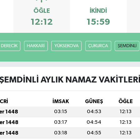
ÖĞLE
İKINDI
12:12
15:59
DERECİK
HAKKARİ
YÜKSEKOVA
ÇUKURCA
ŞEMDİNLİ
ŞEMDİNLİ AYLIK NAMAZ VAKITLER
CRİ
İMSAK
GÜNEŞ
ÖĞLE
fer 1448
03:15
04:53
12:13
fer 1448
03:17
04:54
12:13
fer 1448
03:18
04:55
12:13