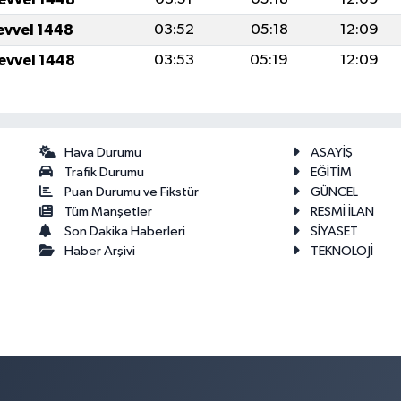
levvel 1448
03:52
05:18
12:09
levvel 1448
03:53
05:19
12:09
Hava Durumu
ASAYİŞ
Trafik Durumu
EĞİTİM
Puan Durumu ve Fikstür
GÜNCEL
Tüm Manşetler
RESMİ İLAN
Son Dakika Haberleri
SİYASET
Haber Arşivi
TEKNOLOJİ