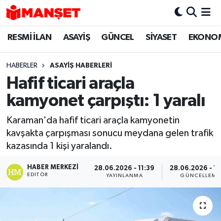
RESMİ İLAN
ASAYİŞ
GÜNCEL
SİYASET
EKONO
Hava Durumu
Trafik Durumu
HABERLER
ASAYİŞ HABERLERİ
Hafif ticari araçla
Süper Lig Puan Durumu ve Fikstür
kamyonet çarpıştı: 1 yaralı
Tüm Manşetler
Karaman'da hafif ticari araçla kamyonetin
kavşakta çarpışması sonucu meydana gelen trafik
Son Dakika Haberleri
kazasında 1 kişi yaralandı.
Haber Arşivi
HABER MERKEZI
28.06.2026 - 11:39
28.06.2026 - 15
EDITÖR
YAYINLANMA
GÜNCELLEME