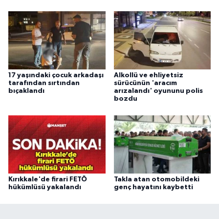
17 yaşındaki çocuk arkadaşı
Alkollü ve ehliyetsiz
tarafından sırtından
sürücünün 'aracım
bıçaklandı
arızalandı' oyununu polis
bozdu
Kırıkkale'de firari FETÖ
Takla atan otomobildeki
hükümlüsü yakalandı
genç hayatını kaybetti