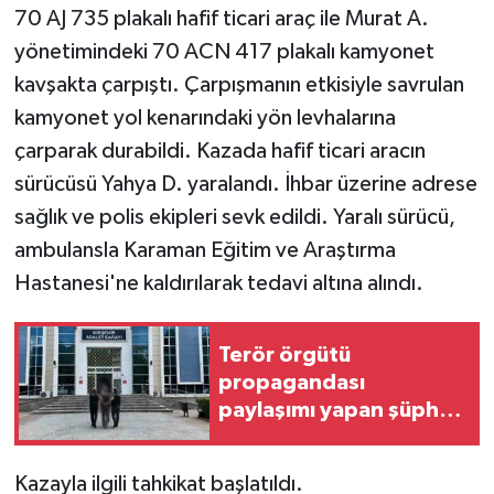
70 AJ 735 plakalı hafif ticari araç ile Murat A.
yönetimindeki 70 ACN 417 plakalı kamyonet
kavşakta çarpıştı. Çarpışmanın etkisiyle savrulan
kamyonet yol kenarındaki yön levhalarına
çarparak durabildi. Kazada hafif ticari aracın
sürücüsü Yahya D. yaralandı. İhbar üzerine adrese
sağlık ve polis ekipleri sevk edildi. Yaralı sürücü,
ambulansla Karaman Eğitim ve Araştırma
Hastanesi'ne kaldırılarak tedavi altına alındı.
Terör örgütü
propagandası
paylaşımı yapan şüpheli
gözaltına alındı
Kazayla ilgili tahkikat başlatıldı.