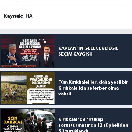
Kaynak:
İHA
KAPLAN’IN GELECEK DEĞİL
SEÇİM KAYGISI!
Tüm Kırıkkaleliler, daha yeşil bir
Kırıkkale için seferber olma
vakti!
Kırıkkale'de 'irtikap'
soruşturmasında 12 şüpheliden
5’i tutuklandı