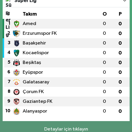
Süper Lig
#
Takım
O
P
1
Amed
0
0
2
Erzurumspor FK
0
0
3
Başakşehir
0
0
4
Kocaelispor
0
0
5
Beşiktaş
0
0
6
Eyüpspor
0
0
7
Galatasaray
0
0
8
Çorum FK
0
0
9
Gaziantep FK
0
0
10
Alanyaspor
0
0
Detaylar için tıklayın