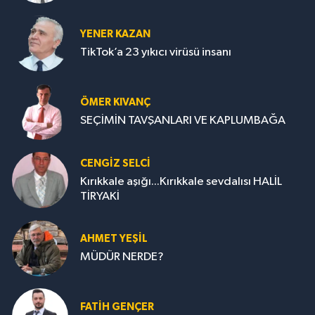
YENER KAZAN
TikTok’a 23 yıkıcı virüsü insanı
ÖMER KIVANÇ
SEÇİMİN TAVŞANLARI VE KAPLUMBAĞA
CENGİZ SELCİ
Kırıkkale aşığı...Kırıkkale sevdalısı HALİL
TİRYAKİ
AHMET YEŞİL
MÜDÜR NERDE?
FATIH GENÇER