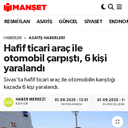
RESMİ İLAN
ASAYİŞ
GÜNCEL
SİYASET
EKONO
Hava Durumu
Trafik Durumu
HABERLER
ASAYİŞ HABERLERİ
Hafif ticari araç ile
Süper Lig Puan Durumu ve Fikstür
otomobil çarpıştı, 6 kişi
Tüm Manşetler
yaralandı
Sivas’ta hafif ticari araç ile otomobilin karıştığı
Son Dakika Haberleri
kazada 6 kişi yaralandı.
Haber Arşivi
HABER MERKEZI
01.09.2025 - 13:51
01.09.2025 - 16:
EDITÖR
YAYINLANMA
GÜNCELLEME