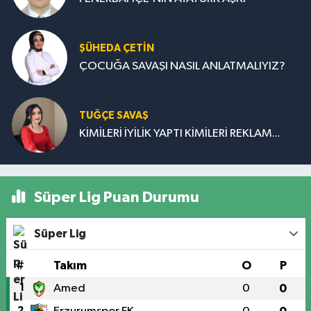
ŞÜHEDA ÇETİN
ÇOCUĞA SAVAŞI NASIL ANLATMALIYIZ?
TUĞÇE SAVAŞ
KİMİLERİ İYİLİK YAPTI KİMİLERİ REKLAM...
Süper Lig Puan Durumu
Süper Lig
#
Takım
O
P
1
Amed
0
0
2