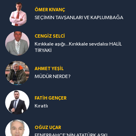
ÖMER KIVANÇ
SEÇİMİN TAVŞANLARI VE KAPLUMBAĞA
CENGİZ SELCİ
Kırıkkale aşığı...Kırıkkale sevdalısı HALİL
TİRYAKİ
AHMET YEŞİL
MÜDÜR NERDE?
FATIH GENÇER
Kıratlı
OĞUZ UÇAR
FENERBAHÇE’NİN ATATÜRK AŞKI