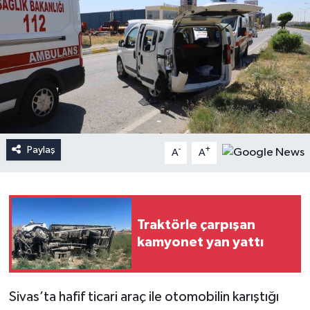
Paylaş
-
+
A
A
Traktörle çarpışan
kamyonet yan yattı
Sivas’ta hafif ticari araç ile otomobilin karıştığı