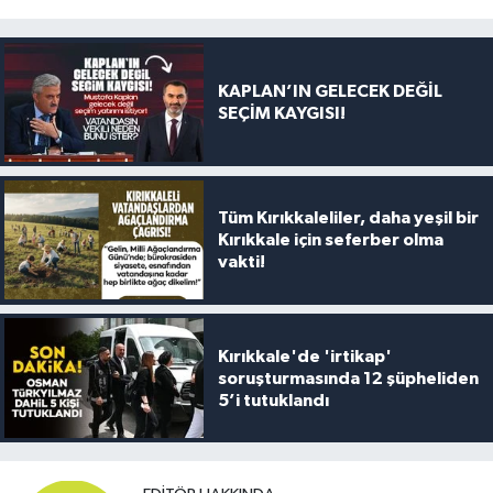
KAPLAN’IN GELECEK DEĞİL
SEÇİM KAYGISI!
Tüm Kırıkkaleliler, daha yeşil bir
Kırıkkale için seferber olma
vakti!
Kırıkkale'de 'irtikap'
soruşturmasında 12 şüpheliden
5’i tutuklandı