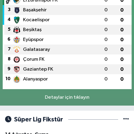
Erzurumspor FK
0
0
3
Başakşehir
0
0
4
Kocaelispor
0
0
5
Beşiktaş
0
0
6
Eyüpspor
0
0
7
Galatasaray
0
0
8
Çorum FK
0
0
9
Gaziantep FK
0
0
10
Alanyaspor
0
0
Detaylar için tıklayın
Süper Lig Fikstür