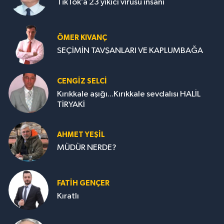
TikTok’a 23 yıkıcı virüsü insanı
ÖMER KIVANÇ
SEÇİMİN TAVŞANLARI VE KAPLUMBAĞA
CENGİZ SELCİ
Kırıkkale aşığı...Kırıkkale sevdalısı HALİL
TİRYAKİ
AHMET YEŞİL
MÜDÜR NERDE?
FATIH GENÇER
Kıratlı