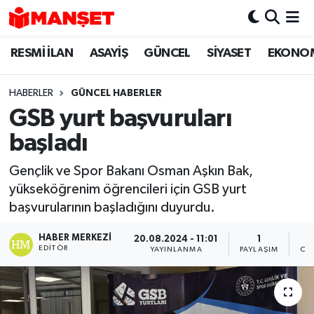
RESMİ İLAN
ASAYİŞ
GÜNCEL
SİYASET
EKONO
Hava Durumu
Trafik Durumu
HABERLER
GÜNCEL HABERLER
GSB yurt başvuruları
Süper Lig Puan Durumu ve Fikstür
başladı
Tüm Manşetler
Gençlik ve Spor Bakanı Osman Aşkın Bak,
yükseköğrenim öğrencileri için GSB yurt
Son Dakika Haberleri
başvurularının başladığını duyurdu.
Haber Arşivi
HABER MERKEZI
20.08.2024 - 11:01
1
EDITÖR
YAYINLANMA
PAYLAŞIM
OK