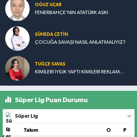
OĞUZ UÇAR
FENERBAHÇE’NİN ATATÜRK AŞKI
ŞÜHEDA ÇETİN
ÇOCUĞA SAVAŞI NASIL ANLATMALIYIZ?
TUĞÇE SAVAŞ
KİMİLERİ İYİLİK YAPTI KİMİLERİ REKLAM...
Süper Lig Puan Durumu
Süper Lig
#
Takım
O
P