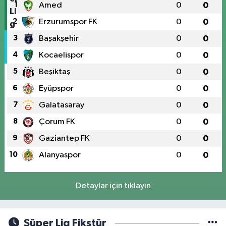
1
Amed
0
0
2
Erzurumspor FK
0
0
3
Başakşehir
0
0
4
Kocaelispor
0
0
5
Beşiktaş
0
0
6
Eyüpspor
0
0
7
Galatasaray
0
0
8
Çorum FK
0
0
9
Gaziantep FK
0
0
10
Alanyaspor
0
0
Detaylar için tıklayın
Süper Lig Fikstür