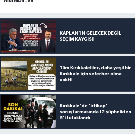
Muhabir:
aa
KAPLAN’IN GELECEK DEĞİL
SEÇİM KAYGISI!
Tüm Kırıkkaleliler, daha yeşil bir
Kırıkkale için seferber olma
vakti!
Kırıkkale'de 'irtikap'
soruşturmasında 12 şüpheliden
5’i tutuklandı