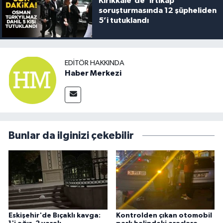
Kırıkkale'de 'irtikap'
soruşturmasında 12 şüpheliden
5’i tutuklandı
EDITÖR HAKKINDA
Haber Merkezi
Bunlar da ilginizi çekebilir
Eskişehir'de Bıçaklı kavga:
Kontrolden çıkan otomobil