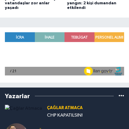
vatandaşlar zor anlar
yangın: 2 kişi dumandan
yaşadı
etkilendi
Yazarlar
ÇAĞLAR ATMACA
CHP KAPATILSIN!