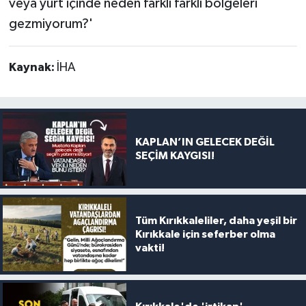
veya yurt içinde neden farklı farklı bölgeleri
gezmiyorum?'
Kaynak:
İHA
KAPLAN’IN GELECEK DEĞİL
SEÇİM KAYGISI!
Tüm Kırıkkaleliler, daha yeşil bir
Kırıkkale için seferber olma
vakti!