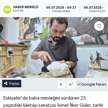
HABER MERKEZI
06.07.2026 - 09:37
06.07.2026 - 1
EDITÖR
YAYINLANMA
GÜNCELLEM
Paylaş
-
+
A
A
Eskişehir'de baba mesleğini sürdüren 25
yaşındaki lületaşı sanatçısı İsmet İlker Güler, tarihi