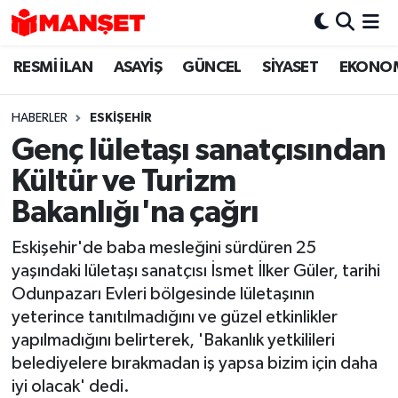
RESMİ İLAN
ASAYİŞ
GÜNCEL
SİYASET
EKONO
Hava Durumu
Trafik Durumu
HABERLER
ESKIŞEHIR
Genç lületaşı sanatçısından
Süper Lig Puan Durumu ve Fikstür
Kültür ve Turizm
Tüm Manşetler
Bakanlığı'na çağrı
Eskişehir'de baba mesleğini sürdüren 25
Son Dakika Haberleri
yaşındaki lületaşı sanatçısı İsmet İlker Güler, tarihi
Odunpazarı Evleri bölgesinde lületaşının
Haber Arşivi
yeterince tanıtılmadığını ve güzel etkinlikler
yapılmadığını belirterek, 'Bakanlık yetkilileri
belediyelere bırakmadan iş yapsa bizim için daha
iyi olacak' dedi.