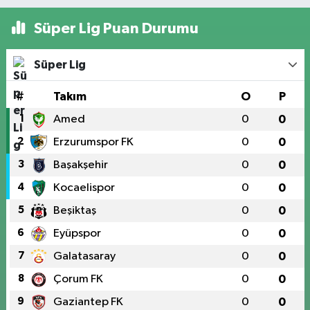
Süper Lig Puan Durumu
Süper Lig
#
Takım
O
P
1
Amed
0
0
2
Erzurumspor FK
0
0
3
Başakşehir
0
0
4
Kocaelispor
0
0
5
Beşiktaş
0
0
6
Eyüpspor
0
0
7
Galatasaray
0
0
8
Çorum FK
0
0
9
Gaziantep FK
0
0