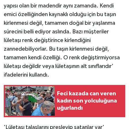
yapısı olan bir madendir aynı zamanda. Kendi
emici özelliğinden kaynaklı olduğu için bu taşın
kirlenmesi değil, tamamen doğal bir yaşlanma
sürecini belli ediyor aslında. Bazı müşteriler
lületaşı renk değiştirince kirlendiğini
zannedebiliyorlar. Bu taşın kirlenmesi değil,
tamamen kendi özelliği. O renk değiştirmiyorsa
lületaşı değildir veya lületaşının alt sınıflarıdır'
ifadelerini kullandı.
Feci kazada can veren
kadın son yolculuğuna
uğurlandı
'Lületaşı talaşlarını presleyip satanlar var'