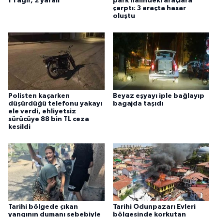
1'i ağır, 2 yaralı
park halindeki araçlara
çarptı: 3 araçta hasar
oluştu
Polisten kaçarken
Beyaz eşyayı iple bağlayıp
düşürdüğü telefonu yakayı
bagajda taşıdı
ele verdi, ehliyetsiz
sürücüye 88 bin TL ceza
kesildi
Tarihi bölgede çıkan
Tarihi Odunpazarı Evleri
yangının dumanı sebebiyle
bölgesinde korkutan