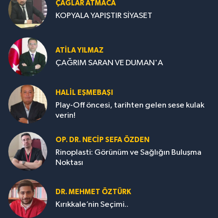
ÇAĞLAR ATMACA
KOPYALA YAPIŞTIR SİYASET
ATILA YILMAZ
ÇAĞRIM SARAN VE DUMAN'A
HALIL EŞMEBAŞI
Play-Off öncesi, tarihten gelen sese kulak
verin!
OP. DR. NECIP SEFA ÖZDEN
Rinoplasti: Görünüm ve Sağlığın Buluşma
Noktası
DR. MEHMET ÖZTÜRK
Kırıkkale’nin Seçimi..