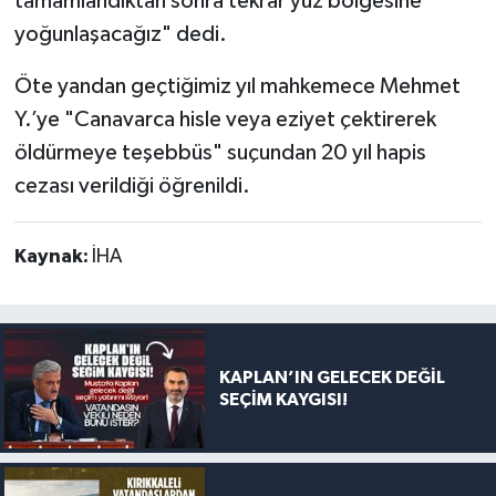
tamamlandıktan sonra tekrar yüz bölgesine
yoğunlaşacağız" dedi.
Öte yandan geçtiğimiz yıl mahkemece Mehmet
Y.’ye "Canavarca hisle veya eziyet çektirerek
öldürmeye teşebbüs" suçundan 20 yıl hapis
cezası verildiği öğrenildi.
Kaynak:
İHA
KAPLAN’IN GELECEK DEĞİL
SEÇİM KAYGISI!