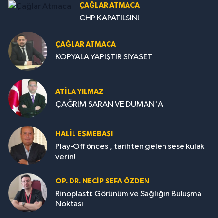
ÇAĞLAR ATMACA
CHP KAPATILSIN!
ÇAĞLAR ATMACA
KOPYALA YAPIŞTIR SİYASET
ATILA YILMAZ
ÇAĞRIM SARAN VE DUMAN'A
HALIL EŞMEBAŞI
Play-Off öncesi, tarihten gelen sese kulak
verin!
OP. DR. NECIP SEFA ÖZDEN
Rinoplasti: Görünüm ve Sağlığın Buluşma
Noktası