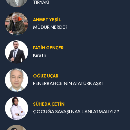
TİRYAKİ
AHMET YEŞİL
MÜDÜR NERDE?
FATIH GENÇER
Kıratlı
OĞUZ UÇAR
FENERBAHÇE’NİN ATATÜRK AŞKI
ŞÜHEDA ÇETİN
ÇOCUĞA SAVAŞI NASIL ANLATMALIYIZ?