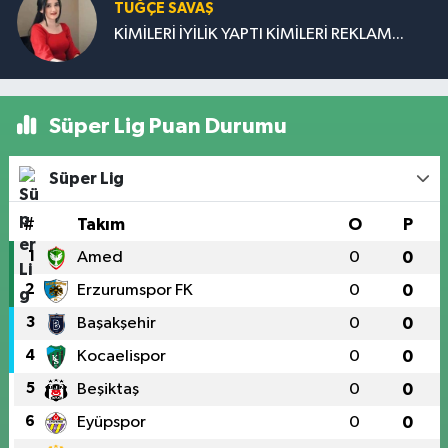
TUĞÇE SAVAŞ
KİMİLERİ İYİLİK YAPTI KİMİLERİ REKLAM...
Süper Lig Puan Durumu
Süper Lig
#
Takım
O
P
1
Amed
0
0
2
Erzurumspor FK
0
0
3
Başakşehir
0
0
4
Kocaelispor
0
0
5
Beşiktaş
0
0
6
Eyüpspor
0
0