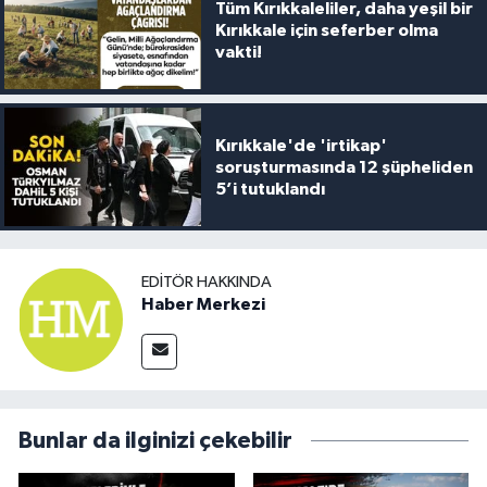
Tüm Kırıkkaleliler, daha yeşil bir
Kırıkkale için seferber olma
vakti!
Kırıkkale'de 'irtikap'
soruşturmasında 12 şüpheliden
5’i tutuklandı
EDITÖR HAKKINDA
Haber Merkezi
Bunlar da ilginizi çekebilir