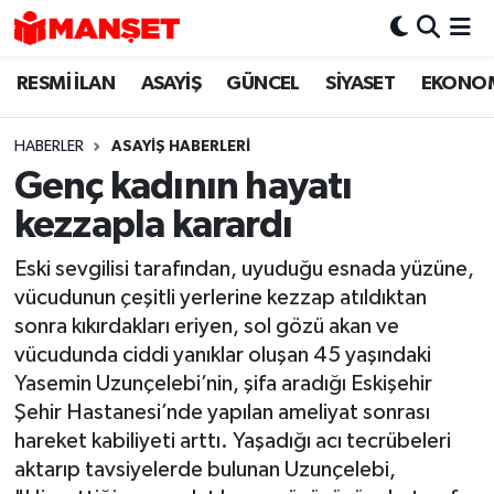
RESMİ İLAN
ASAYİŞ
GÜNCEL
SİYASET
EKONO
Hava Durumu
Trafik Durumu
HABERLER
ASAYİŞ HABERLERİ
Genç kadının hayatı
Süper Lig Puan Durumu ve Fikstür
kezzapla karardı
Tüm Manşetler
Eski sevgilisi tarafından, uyuduğu esnada yüzüne,
vücudunun çeşitli yerlerine kezzap atıldıktan
Son Dakika Haberleri
sonra kıkırdakları eriyen, sol gözü akan ve
vücudunda ciddi yanıklar oluşan 45 yaşındaki
Haber Arşivi
Yasemin Uzunçelebi’nin, şifa aradığı Eskişehir
Şehir Hastanesi’nde yapılan ameliyat sonrası
hareket kabiliyeti arttı. Yaşadığı acı tecrübeleri
aktarıp tavsiyelerde bulunan Uzunçelebi,