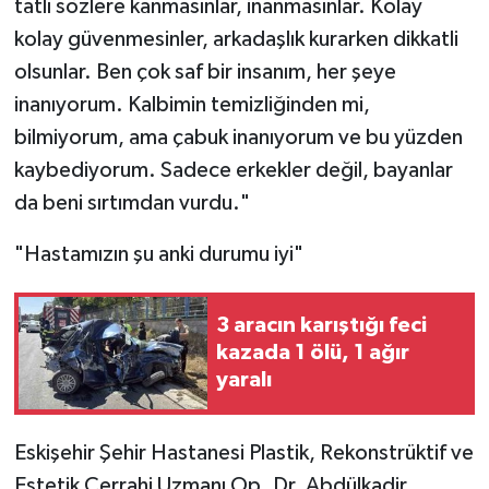
tatlı sözlere kanmasınlar, inanmasınlar. Kolay
kolay güvenmesinler, arkadaşlık kurarken dikkatli
olsunlar. Ben çok saf bir insanım, her şeye
inanıyorum. Kalbimin temizliğinden mi,
bilmiyorum, ama çabuk inanıyorum ve bu yüzden
kaybediyorum. Sadece erkekler değil, bayanlar
da beni sırtımdan vurdu."
"Hastamızın şu anki durumu iyi"
3 aracın karıştığı feci
kazada 1 ölü, 1 ağır
yaralı
Eskişehir Şehir Hastanesi Plastik, Rekonstrüktif ve
Estetik Cerrahi Uzmanı Op. Dr. Abdülkadir