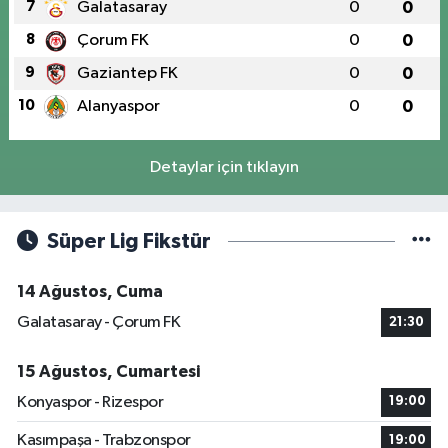
7
Galatasaray
0
0
8
Çorum FK
0
0
9
Gaziantep FK
0
0
10
Alanyaspor
0
0
Detaylar için tıklayın
Süper Lig Fikstür
14 Ağustos, Cuma
Galatasaray - Çorum FK
21:30
15 Ağustos, Cumartesi
Konyaspor - Rizespor
19:00
Kasımpaşa - Trabzonspor
19:00