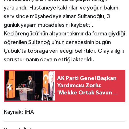
yaralandı. Hastaneye kaldırılan ve yoğun bakım
servisinde müşahedeye alınan Sultanoğlu, 3
günlük yaşam mücadelesini kaybetti.
Keçiörengücü’nün altyapı takımında forma giydiği
öğrenilen Sultanoğlu’nun cenazesinin bugün
Çubuk’ta toprağa verileceği belirtildi. Olayla ilgili
soruşturmanın devam ettiği aktarıldı.
AK Parti Genel Başkan
Yardımcısı Zorlu:
'Mekke Ortak Savunma
Anlaşmasıyla Türk
dünyasının güney
Kaynak: İHA
koridoru teminat altına
alınıyor'