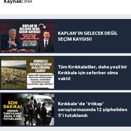
Kaynak:
İHA
KAPLAN’IN GELECEK DEĞİL
SEÇİM KAYGISI!
Tüm Kırıkkaleliler, daha yeşil bir
Kırıkkale için seferber olma
vakti!
Kırıkkale'de 'irtikap'
soruşturmasında 12 şüpheliden
5’i tutuklandı