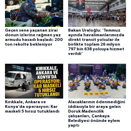
Geçen sene yaşanan zirai
Bakan Uraloğlu: 'Temmuz
donun izlerine rağmen yaz
ayında havalimanlarımızda
armudu hasadı başladı: 200
direkt transit yolcular ile
ton rekolte bekleniyor
birlikte toplam 26 milyon
797 bin 638 yolcuya hizmet
verildi'
Kırıkkale, Ankara ve
Alacaklarının ödenmediğini
Konya’da operasyon: Kar
iddiasıyla bir araya gelen
maskeli 5 hırsız tutuklandı
Doruk Madencilik
çalışanları, Çankaya
Belediyesi önünde eylem
yaptı