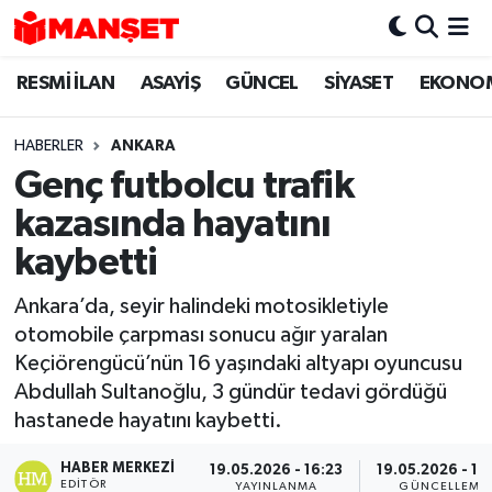
RESMİ İLAN
ASAYİŞ
GÜNCEL
SİYASET
EKONO
Hava Durumu
Trafik Durumu
HABERLER
ANKARA
Genç futbolcu trafik
Süper Lig Puan Durumu ve Fikstür
kazasında hayatını
Tüm Manşetler
kaybetti
Ankara’da, seyir halindeki motosikletiyle
Son Dakika Haberleri
otomobile çarpması sonucu ağır yaralan
Keçiörengücü’nün 16 yaşındaki altyapı oyuncusu
Haber Arşivi
Abdullah Sultanoğlu, 3 gündür tedavi gördüğü
hastanede hayatını kaybetti.
HABER MERKEZI
19.05.2026 - 16:23
19.05.2026 - 16
EDITÖR
YAYINLANMA
GÜNCELLEME