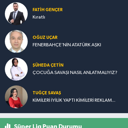
FATIH GENÇER
Kıratlı
OĞUZ UÇAR
FENERBAHÇE’NİN ATATÜRK AŞKI
ŞÜHEDA ÇETİN
ÇOCUĞA SAVAŞI NASIL ANLATMALIYIZ?
TUĞÇE SAVAŞ
KİMİLERİ İYİLİK YAPTI KİMİLERİ REKLAM...
Süper Lig Puan Durumu