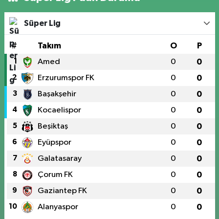
Süper Lig
#
Takım
O
P
1
Amed
0
0
2
Erzurumspor FK
0
0
3
Başakşehir
0
0
4
Kocaelispor
0
0
5
Beşiktaş
0
0
6
Eyüpspor
0
0
7
Galatasaray
0
0
8
Çorum FK
0
0
9
Gaziantep FK
0
0
10
Alanyaspor
0
0