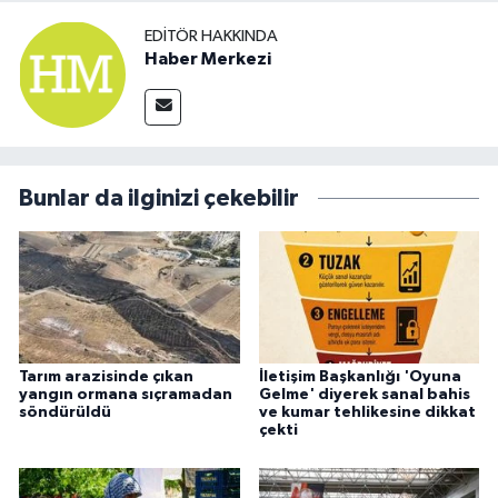
EDITÖR HAKKINDA
Haber Merkezi
Bunlar da ilginizi çekebilir
Tarım arazisinde çıkan
İletişim Başkanlığı 'Oyuna
yangın ormana sıçramadan
Gelme' diyerek sanal bahis
söndürüldü
ve kumar tehlikesine dikkat
çekti