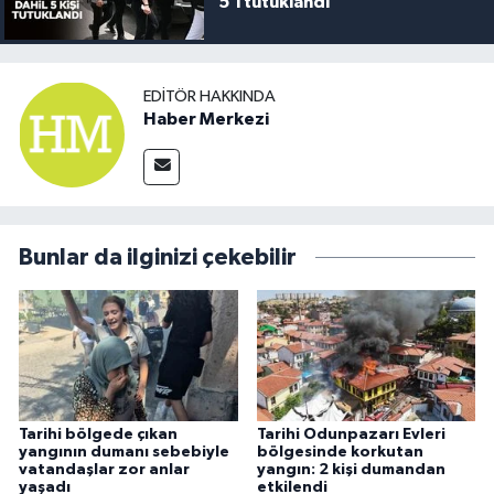
5’i tutuklandı
EDITÖR HAKKINDA
Haber Merkezi
Bunlar da ilginizi çekebilir
Tarihi bölgede çıkan
Tarihi Odunpazarı Evleri
yangının dumanı sebebiyle
bölgesinde korkutan
vatandaşlar zor anlar
yangın: 2 kişi dumandan
yaşadı
etkilendi