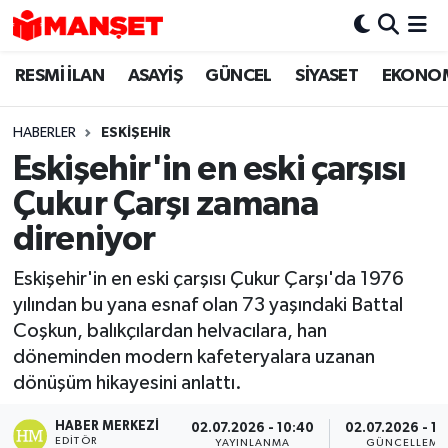
RESMİ İLAN
ASAYİŞ
GÜNCEL
SİYASET
EKONO
Hava Durumu
Trafik Durumu
HABERLER
ESKIŞEHIR
Eskişehir'in en eski çarşısı
Süper Lig Puan Durumu ve Fikstür
Çukur Çarşı zamana
Tüm Manşetler
direniyor
Eskişehir'in en eski çarşısı Çukur Çarşı'da 1976
Son Dakika Haberleri
yılından bu yana esnaf olan 73 yaşındaki Battal
Coşkun, balıkçılardan helvacılara, han
Haber Arşivi
döneminden modern kafeteryalara uzanan
dönüşüm hikayesini anlattı.
HABER MERKEZI
02.07.2026 - 10:40
02.07.2026 - 16
EDITÖR
YAYINLANMA
GÜNCELLEME