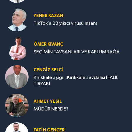
YENER KAZAN
TikTok’a 23 yıkıcı virüsü insanı
ÖMER KIVANÇ
SEÇİMİN TAVŞANLARI VE KAPLUMBAĞA
CENGİZ SELCİ
Kırıkkale aşığı...Kırıkkale sevdalısı HALİL
TİRYAKİ
AHMET YEŞİL
MÜDÜR NERDE?
FATIH GENÇER