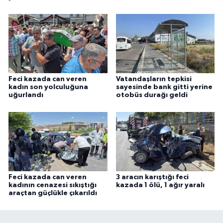
Feci kazada can veren
Vatandaşların tepkisi
kadın son yolculuğuna
sayesinde bank gitti yerine
uğurlandı
otobüs durağı geldi
Feci kazada can veren
3 aracın karıştığı feci
kadının cenazesi sıkıştığı
kazada 1 ölü, 1 ağır yaralı
araçtan güçlükle çıkarıldı