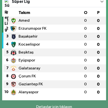
Süper Lig
#
Takım
O
P
1
Amed
0
0
2
Erzurumspor FK
0
0
3
Başakşehir
0
0
4
Kocaelispor
0
0
5
Beşiktaş
0
0
6
Eyüpspor
0
0
7
Galatasaray
0
0
8
Çorum FK
0
0
9
Gaziantep FK
0
0
10
Alanyaspor
0
0
Detaylar için tıklayın