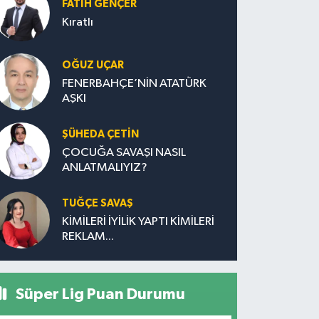
FATIH GENÇER
Kıratlı
OĞUZ UÇAR
FENERBAHÇE’NİN ATATÜRK
AŞKI
ŞÜHEDA ÇETİN
ÇOCUĞA SAVAŞI NASIL
ANLATMALIYIZ?
TUĞÇE SAVAŞ
KİMİLERİ İYİLİK YAPTI KİMİLERİ
REKLAM...
Süper Lig Puan Durumu