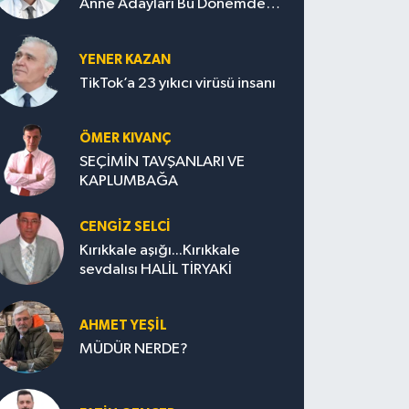
Anne Adayları Bu Dönemde
Nelere Dikkat Etmeli?
YENER KAZAN
TikTok’a 23 yıkıcı virüsü insanı
ÖMER KIVANÇ
SEÇİMİN TAVŞANLARI VE
KAPLUMBAĞA
CENGİZ SELCİ
Kırıkkale aşığı...Kırıkkale
sevdalısı HALİL TİRYAKİ
AHMET YEŞİL
MÜDÜR NERDE?