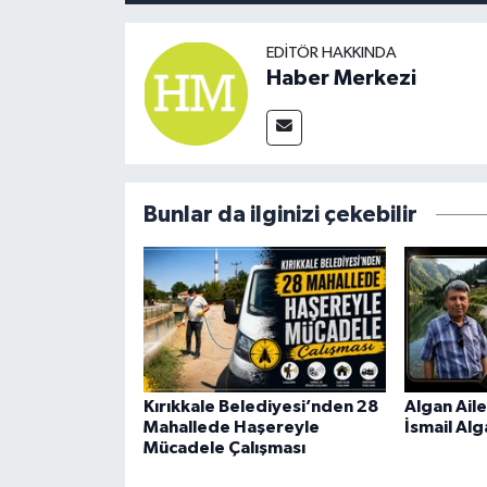
EDITÖR HAKKINDA
Haber Merkezi
Bunlar da ilginizi çekebilir
Kırıkkale Belediyesi’nden 28
Algan Aile
Mahallede Haşereyle
İsmail Alg
Mücadele Çalışması