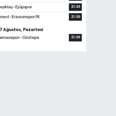
eşiktaş - Eyüpspor
21:30
med - Erzurumspor FK
21:30
7 Ağustos, Pazartesi
amsunspor - Göztepe
21:30