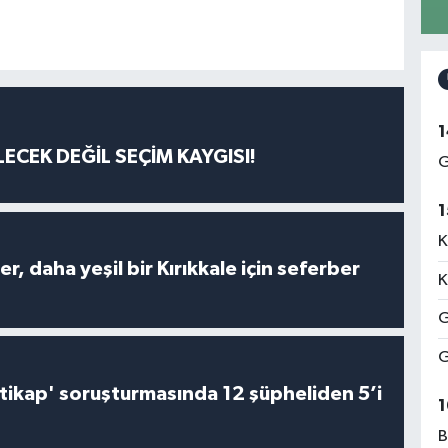
1
ECEK DEĞİL SEÇİM KAYGISI!
G
1
K
er, daha yeşil bir Kırıkkale için seferber
K
G
G
irtikap' soruşturmasında 12 şüpheliden 5’i
1
B