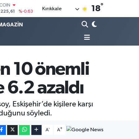
°
LAR
18
Kırıkkale
,7143
%0.16
RO
,0317
%-0.02
MAGAZİN
ERLİN
,2463
%0.07
AM ALTIN
10.40
%0.45
ST100
.799
%70
nen 10 önemli
TCOIN
.225,61
%-0.63
e 6.2 azaldı
y, Eskişehir’de kişilere karşı
lduğunu söyledi.
-
+
A
A