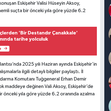
konuşan Eskişehir Valisi Hüseyin Aksoy,
önemli suçta bir önceki yıla göre yüzde 6.2
nçlerden 'Bir Destandır Çanakkale'
mında tarihe yolculuk
e
antısı’nda 2025 yılı Haziran ayında Eskişehir’in
malarla ilgili detaylı bilgiler paylaştı. İl
andarma Komutanı Tuğgeneral Erhan Demir
rçok maddeye değinen Vali Aksoy, Eskişehir’de
 bir önceki yıla göre yüzde 6.2 oranında azalma