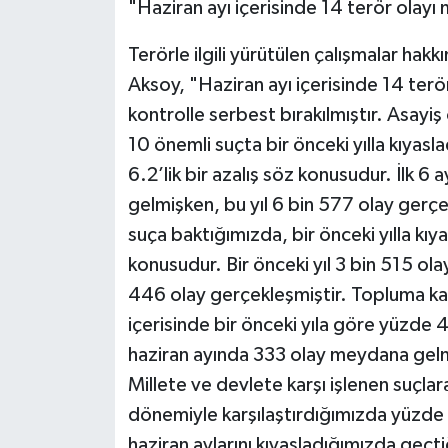
"Haziran ayı içerisinde 14 terör olayı
Terörle ilgili yürütülen çalışmalar hakk
Aksoy, "Haziran ayı içerisinde 14 terör 
kontrolle serbest bırakılmıştır. Asayiş 
10 önemli suçta bir önceki yılla kıyas
6.2’lik bir azalış söz konusudur. İlk 6
gelmişken, bu yıl 6 bin 577 olay gerçek
suça baktığımızda, bir önceki yılla kıy
konusudur. Bir önceki yıl 3 bin 515 ola
446 olay gerçekleşmiştir. Topluma kar
içerisinde bir önceki yıla göre yüzde 4
haziran ayında 333 olay meydana gelm
Millete ve devlete karşı işlenen suçlara 
dönemiyle karşılaştırdığımızda yüzde 0
haziran aylarını kıyasladığımızda geçt