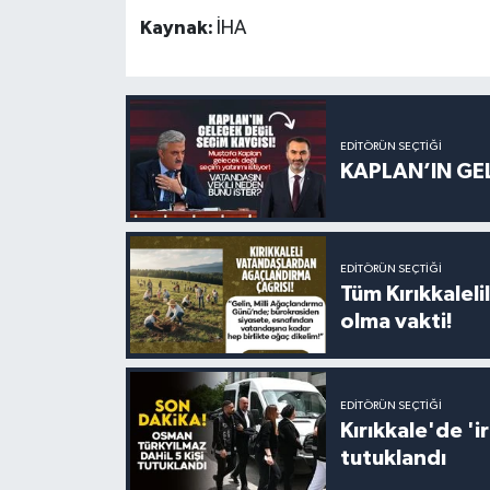
Kaynak:
İHA
EDITÖRÜN SEÇTIĞI
KAPLAN’IN GEL
EDITÖRÜN SEÇTIĞI
Tüm Kırıkkalelil
olma vakti!
EDITÖRÜN SEÇTIĞI
Kırıkkale'de '
tutuklandı