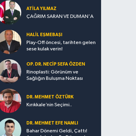
ATILA YILMAZ
ÇAĞRIM SARAN VE DUMAN'A
HALIL EŞMEBAŞI
Play-Off öncesi, tarihten gelen
sese kulak verin!
OP. DR. NECIP SEFA ÖZDEN
Rinoplasti: Görünüm ve
Sağlığın Buluşma Noktası
DR. MEHMET ÖZTÜRK
Kırıkkale’nin Seçimi..
DR. MEHMET EFE NAMLI
Bahar Dönemi Geldi, Çattı!