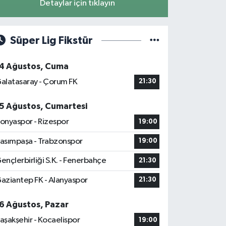
Detaylar için tıklayın
Süper Lig Fikstür
4 Ağustos, Cuma
alatasaray - Çorum FK
21:30
5 Ağustos, Cumartesi
onyaspor - Rizespor
19:00
asımpaşa - Trabzonspor
19:00
ençlerbirliği S.K. - Fenerbahçe
21:30
aziantep FK - Alanyaspor
21:30
6 Ağustos, Pazar
aşakşehir - Kocaelispor
19:00