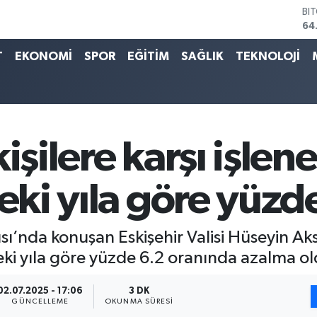
DO
47
EU
55
T
EKONOMİ
SPOR
EĞİTİM
SAĞLIK
TEKNOLOJİ
ST
64
GR
65
Bİ
13
işilere karşı işle
BI
64
ceki yıla göre yüzd
ı’nda konuşan Eskişehir Valisi Hüseyin Akso
ceki yıla göre yüzde 6.2 oranında azalma o
02.07.2025 - 17:06
3 DK
GÜNCELLEME
OKUNMA SÜRESI