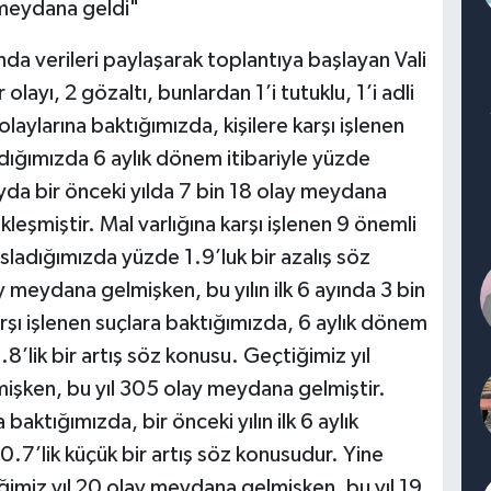
 meydana geldi"
ında verileri paylaşarak toplantıya başlayan Vali
olayı, 2 gözaltı, bunlardan 1’i tutuklu, 1’i adli
olaylarına baktığımızda, kişilere karşı işlenen
ladığımızda 6 aylık dönem itibariyle yüzde
 ayda bir önceki yılda 7 bin 18 olay meydana
leşmiştir. Mal varlığına karşı işlenen 9 önemli
asladığımızda yüzde 1.9’luk bir azalış söz
y meydana gelmişken, bu yılın ilk 6 ayında 3 bin
şı işlenen suçlara baktığımızda, 6 aylık dönem
.8’lik bir artış söz konusu. Geçtiğimiz yıl
işken, bu yıl 305 olay meydana gelmiştir.
baktığımızda, bir önceki yılın ilk 6 aylık
.7’lik küçük bir artış söz konusudur. Yine
iğimiz yıl 20 olay meydana gelmişken, bu yıl 19