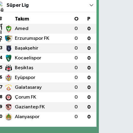
Süper Lig
#
Takım
O
P
1
Amed
0
0
2
Erzurumspor FK
0
0
3
Başakşehir
0
0
4
Kocaelispor
0
0
5
Beşiktaş
0
0
6
Eyüpspor
0
0
7
Galatasaray
0
0
8
Çorum FK
0
0
9
Gaziantep FK
0
0
0
Alanyaspor
0
0