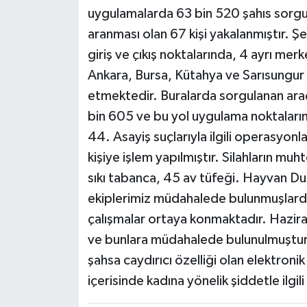
uygulamalarda 63 bin 520 şahıs sorg
aranması olan 67 kişi yakalanmıştır. Şe
giriş ve çıkış noktalarında, 4 ayrı m
Ankara, Bursa, Kütahya ve Sarısungur
etmektedir. Buralarda sorgulanan araç
bin 605 ve bu yol uygulama noktaların
44. Asayiş suçlarıyla ilgili operasyonl
kişiye işlem yapılmıştır. Silahların mu
sıkı tabanca, 45 av tüfeği. Hayvan D
ekiplerimiz müdahalede bulunmuşlardır.
çalışmalar ortaya konmaktadır. Haziran
ve bunlara müdahalede bulunulmuştur.
şahsa caydırıcı özelliği olan elektroni
içerisinde kadına yönelik şiddetle ilgil