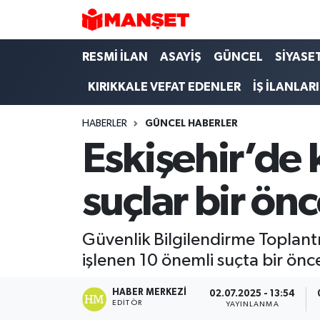
Hava Durumu
RESMİ İLAN
ASAYİŞ
GÜNCEL
SİYASE
KIRIKKALE VEFAT EDENLER
İŞ İLANLARI
Trafik Durumu
HABERLER
GÜNCEL HABERLER
Süper Lig Puan Durumu ve Fikstür
Eskişehir’de k
Tüm Manşetler
suçlar bir ön
Son Dakika Haberleri
Haber Arşivi
Güvenlik Bilgilendirme Toplantıs
işlenen 10 önemli suçta bir ön
HABER MERKEZI
02.07.2025 - 13:54
EDITÖR
YAYINLANMA