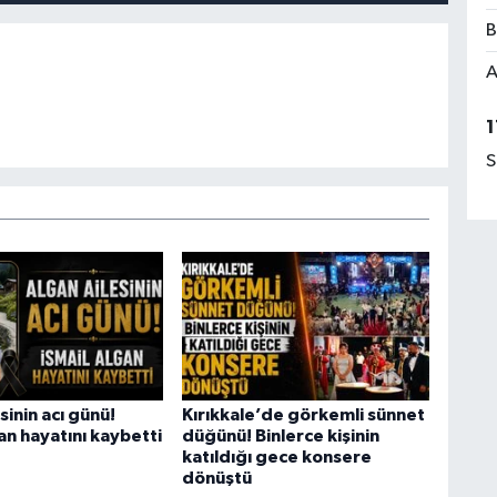
B
A
1
S
sinin acı günü!
Kırıkkale’de görkemli sünnet
an hayatını kaybetti
düğünü! Binlerce kişinin
katıldığı gece konsere
dönüştü