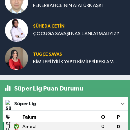
FENERBAHÇE’NİN ATATÜRK AŞKI
ŞÜHEDA ÇETİN
ÇOCUĞA SAVAŞI NASIL ANLATMALIYIZ?
TUĞÇE SAVAŞ
KİMİLERİ İYİLİK YAPTI KİMİLERİ REKLAM...
Süper Lig Puan Durumu
Süper Lig
#
Takım
O
P
1
Amed
0
0