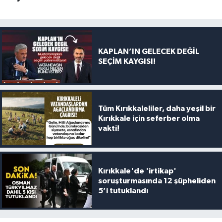
KAPLAN’IN GELECEK DEĞİL
SEÇİM KAYGISI!
Tüm Kırıkkaleliler, daha yeşil bir
Kırıkkale için seferber olma
vakti!
Kırıkkale'de 'irtikap'
soruşturmasında 12 şüpheliden
5’i tutuklandı