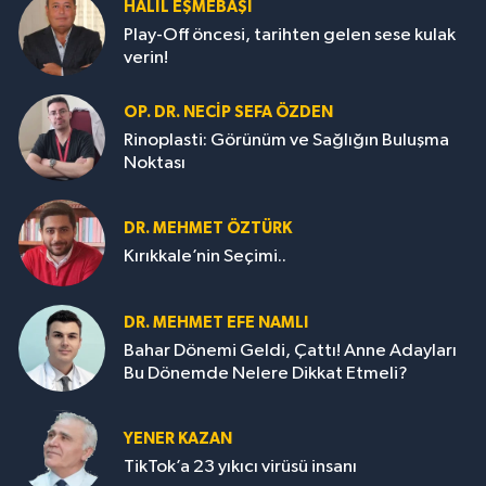
HALIL EŞMEBAŞI
Play-Off öncesi, tarihten gelen sese kulak
verin!
OP. DR. NECIP SEFA ÖZDEN
Rinoplasti: Görünüm ve Sağlığın Buluşma
Noktası
DR. MEHMET ÖZTÜRK
Kırıkkale’nin Seçimi..
DR. MEHMET EFE NAMLI
Bahar Dönemi Geldi, Çattı! Anne Adayları
Bu Dönemde Nelere Dikkat Etmeli?
YENER KAZAN
TikTok’a 23 yıkıcı virüsü insanı