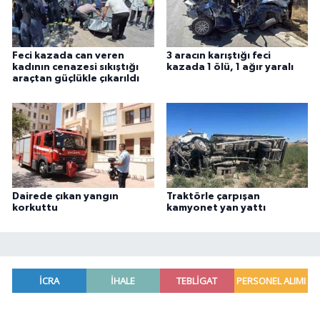
Feci kazada can veren
3 aracın karıştığı feci
kadının cenazesi sıkıştığı
kazada 1 ölü, 1 ağır yaralı
araçtan güçlükle çıkarıldı
Dairede çıkan yangın
Traktörle çarpışan
korkuttu
kamyonet yan yattı