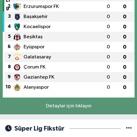
2
Erzurumspor FK
0
0
3
Başakşehir
0
0
4
Kocaelispor
0
0
5
Beşiktaş
0
0
6
Eyüpspor
0
0
7
Galatasaray
0
0
8
Çorum FK
0
0
9
Gaziantep FK
0
0
10
Alanyaspor
0
0
Detaylar için tıklayın
Süper Lig Fikstür