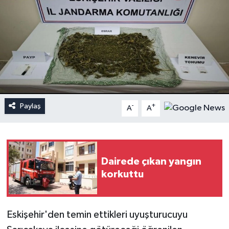
Paylaş
-
+
A
A
Dairede çıkan yangın
korkuttu
Eskişehir'den temin ettikleri uyuşturucuyu