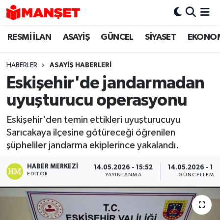
RESMİ İLAN
ASAYİŞ
GÜNCEL
SİYASET
EKONO
Hava Durumu
Trafik Durumu
HABERLER
ASAYİŞ HABERLERİ
Eskişehir'de jandarmadan
Süper Lig Puan Durumu ve Fikstür
uyuşturucu operasyonu
Tüm Manşetler
Eskişehir'den temin ettikleri uyuşturucuyu
Sarıcakaya ilçesine götüreceği öğrenilen
Son Dakika Haberleri
şüpheliler jandarma ekiplerince yakalandı.
Haber Arşivi
HABER MERKEZI
14.05.2026 - 15:52
14.05.2026 - 16
EDITÖR
YAYINLANMA
GÜNCELLEME