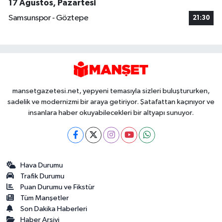
17 Ağustos, Pazartesi
Samsunspor - Göztepe
21:30
mansetgazetesi.net, yepyeni temasıyla sizleri buluştururken,
sadelik ve modernizmi bir araya getiriyor. Şatafattan kaçınıyor ve
insanlara haber okuyabilecekleri bir altyapı sunuyor.
Hava Durumu
Trafik Durumu
Puan Durumu ve Fikstür
Tüm Manşetler
Son Dakika Haberleri
Haber Arşivi