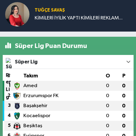
TUĞÇE SAVAŞ
KİMİLERİ İYİLİK YAPTI KİMİLERİ REKLAM...
Süper Lig Puan Durumu
Süper Lig
#
Takım
O
P
1
Amed
0
0
2
Erzurumspor FK
0
0
3
Başakşehir
0
0
4
Kocaelispor
0
0
5
Beşiktaş
0
0
6
Eyüpspor
0
0