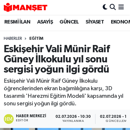
RESMİ İLAN
ASAYİŞ
GÜNCEL
SİYASET
EKONO
Hava Durumu
Trafik Durumu
HABERLER
EĞİTİM
Eskişehir Vali Münir Raif
Süper Lig Puan Durumu ve Fikstür
Güney İlkokulu yıl sonu
Tüm Manşetler
sergisi yoğun ilgi gördü
Eskişehir Vali Münir Raif Güney İlkokulu
Son Dakika Haberleri
öğrencilerinden ekran bağımlılığına karşı, 3D
tasarımlı 'Harezmi Eğitim Modeli' kapsamında yıl
Haber Arşivi
sonu sergisi yoğun ilgi gördü.
HABER MERKEZI
02.07.2026 - 10:30
02.07.2026 - 16
EDITÖR
YAYINLANMA
GÜNCELLEME