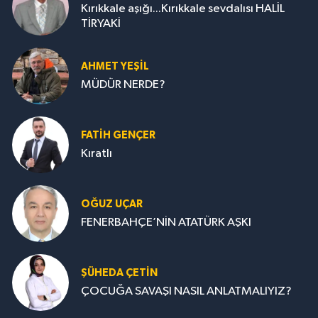
Kırıkkale aşığı...Kırıkkale sevdalısı HALİL
TİRYAKİ
AHMET YEŞİL
MÜDÜR NERDE?
FATIH GENÇER
Kıratlı
OĞUZ UÇAR
FENERBAHÇE’NİN ATATÜRK AŞKI
ŞÜHEDA ÇETİN
ÇOCUĞA SAVAŞI NASIL ANLATMALIYIZ?