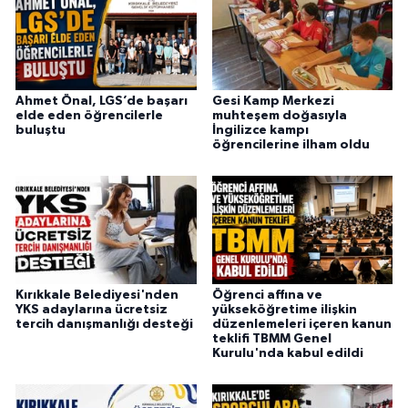
Ahmet Önal, LGS’de başarı
Gesi Kamp Merkezi
elde eden öğrencilerle
muhteşem doğasıyla
buluştu
İngilizce kampı
öğrencilerine ilham oldu
Kırıkkale Belediyesi'nden
Öğrenci affına ve
YKS adaylarına ücretsiz
yükseköğretime ilişkin
tercih danışmanlığı desteği
düzenlemeleri içeren kanun
teklifi TBMM Genel
Kurulu'nda kabul edildi