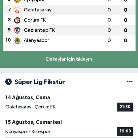
7
Galatasaray
0
0
8
Çorum FK
0
0
9
Gaziantep FK
0
0
10
Alanyaspor
0
0
Detaylar için tıklayın
Süper Lig Fikstür
14 Ağustos, Cuma
Galatasaray - Çorum FK
21:30
15 Ağustos, Cumartesi
Konyaspor - Rizespor
19:00