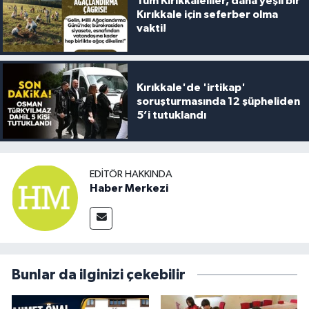
Tüm Kırıkkaleliler, daha yeşil bir
Kırıkkale için seferber olma
vakti!
Kırıkkale'de 'irtikap'
soruşturmasında 12 şüpheliden
5’i tutuklandı
EDITÖR HAKKINDA
Haber Merkezi
Bunlar da ilginizi çekebilir