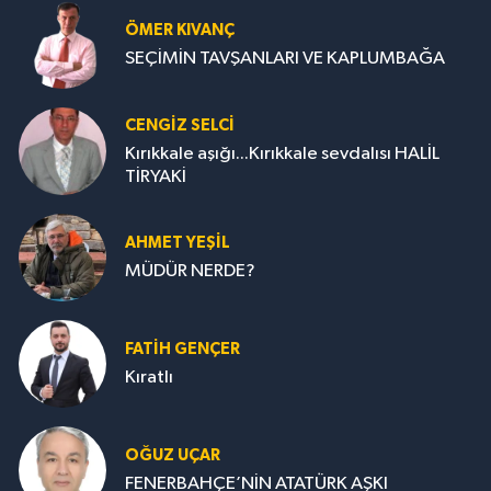
ÖMER KIVANÇ
SEÇİMİN TAVŞANLARI VE KAPLUMBAĞA
CENGİZ SELCİ
Kırıkkale aşığı...Kırıkkale sevdalısı HALİL
TİRYAKİ
AHMET YEŞİL
MÜDÜR NERDE?
FATIH GENÇER
Kıratlı
OĞUZ UÇAR
FENERBAHÇE’NİN ATATÜRK AŞKI