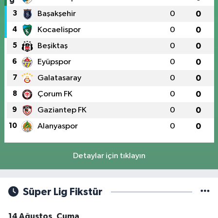
3
Başakşehir
0
0
4
Kocaelispor
0
0
5
Beşiktaş
0
0
6
Eyüpspor
0
0
7
Galatasaray
0
0
8
Çorum FK
0
0
9
Gaziantep FK
0
0
10
Alanyaspor
0
0
Detaylar için tıklayın
Süper Lig Fikstür
14 Ağustos, Cuma