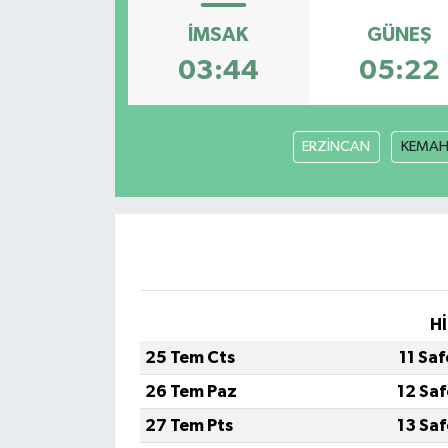
İMSAK
GÜNEŞ
03:44
05:22
ERZİNCAN
KEMA
Hİ
25 Tem Cts
11 Sa
26 Tem Paz
12 Sa
27 Tem Pts
13 Sa