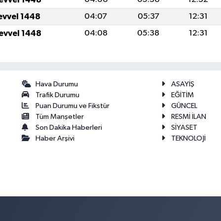
levvel 1448
04:07
05:37
12:31
levvel 1448
04:08
05:38
12:31
Hava Durumu
ASAYİŞ
Trafik Durumu
EĞİTİM
Puan Durumu ve Fikstür
GÜNCEL
Tüm Manşetler
RESMİ İLAN
Son Dakika Haberleri
SİYASET
Haber Arşivi
TEKNOLOJİ