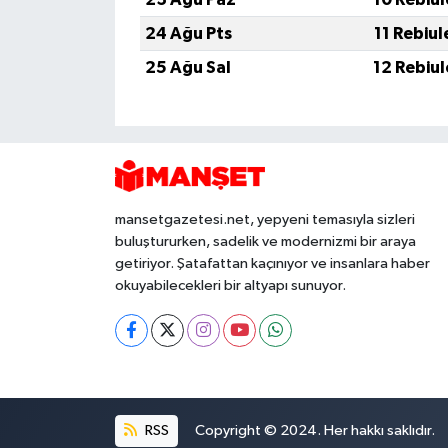
24 Ağu Pts
11 Rebiu
25 Ağu Sal
12 Rebiu
mansetgazetesi.net, yepyeni temasıyla sizleri
buluştururken, sadelik ve modernizmi bir araya
getiriyor. Şatafattan kaçınıyor ve insanlara haber
okuyabilecekleri bir altyapı sunuyor.
RSS
Copyright © 2024. Her hakkı saklıdır.