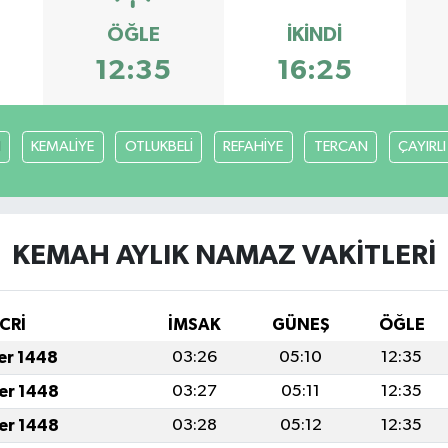
ÖĞLE
İKINDI
12:35
16:25
H
KEMALİYE
OTLUKBELİ
REFAHİYE
TERCAN
ÇAYIRLI
KEMAH AYLIK NAMAZ VAKITLERI
CRİ
İMSAK
GÜNEŞ
ÖĞLE
fer 1448
03:26
05:10
12:35
fer 1448
03:27
05:11
12:35
fer 1448
03:28
05:12
12:35