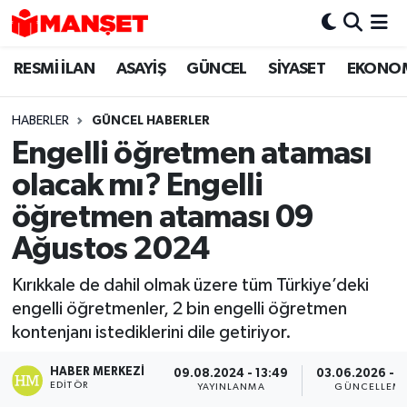
RESMİ İLAN
ASAYİŞ
GÜNCEL
SİYASET
EKONO
Hava Durumu
Trafik Durumu
HABERLER
GÜNCEL HABERLER
Engelli öğretmen ataması
Süper Lig Puan Durumu ve Fikstür
olacak mı? Engelli
Tüm Manşetler
öğretmen ataması 09
Ağustos 2024
Son Dakika Haberleri
Kırıkkale de dahil olmak üzere tüm Türkiye’deki
Haber Arşivi
engelli öğretmenler, 2 bin engelli öğretmen
kontenjanı istediklerini dile getiriyor.
HABER MERKEZI
09.08.2024 - 13:49
03.06.2026 - 1
EDITÖR
YAYINLANMA
GÜNCELLEM