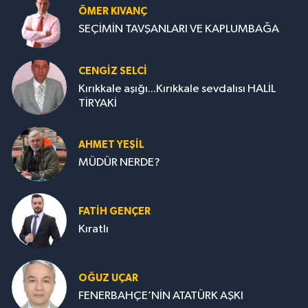
ÖMER KIVANÇ
SEÇİMİN TAVŞANLARI VE KAPLUMBAĞA
CENGİZ SELCİ
Kırıkkale aşığı...Kırıkkale sevdalısı HALİL
TİRYAKİ
AHMET YEŞİL
MÜDÜR NERDE?
FATIH GENÇER
Kıratlı
OĞUZ UÇAR
FENERBAHÇE’NİN ATATÜRK AŞKI