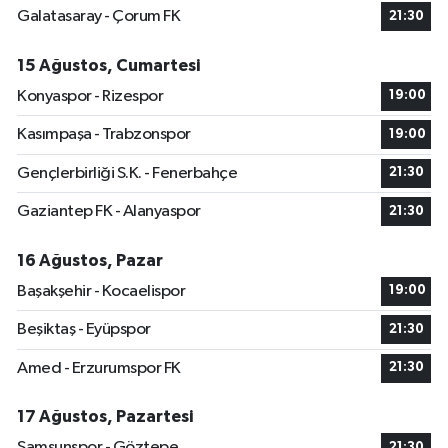
Galatasaray - Çorum FK
21:30
15 Ağustos, Cumartesi
Konyaspor - Rizespor
19:00
Kasımpaşa - Trabzonspor
19:00
Gençlerbirliği S.K. - Fenerbahçe
21:30
Gaziantep FK - Alanyaspor
21:30
16 Ağustos, Pazar
Başakşehir - Kocaelispor
19:00
Beşiktaş - Eyüpspor
21:30
Amed - Erzurumspor FK
21:30
17 Ağustos, Pazartesi
Samsunspor - Göztepe
21:30