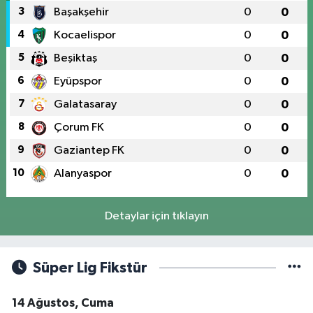
3
Başakşehir
0
0
4
Kocaelispor
0
0
5
Beşiktaş
0
0
6
Eyüpspor
0
0
7
Galatasaray
0
0
8
Çorum FK
0
0
9
Gaziantep FK
0
0
10
Alanyaspor
0
0
Detaylar için tıklayın
Süper Lig Fikstür
14 Ağustos, Cuma