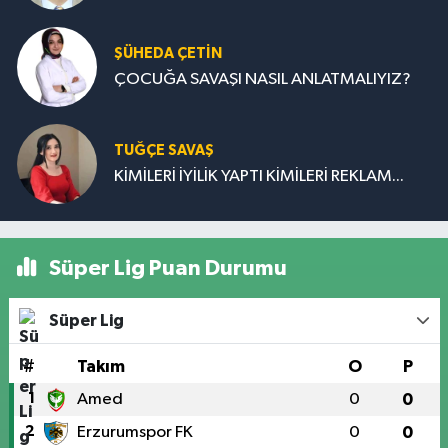
ŞÜHEDA ÇETİN
ÇOCUĞA SAVAŞI NASIL ANLATMALIYIZ?
TUĞÇE SAVAŞ
KİMİLERİ İYİLİK YAPTI KİMİLERİ REKLAM...
Süper Lig Puan Durumu
Süper Lig
#
Takım
O
P
1
Amed
0
0
2
Erzurumspor FK
0
0