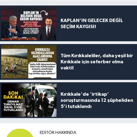
KAPLAN’IN GELECEK DEĞİL
SEÇİM KAYGISI!
Tüm Kırıkkaleliler, daha yeşil bir
Kırıkkale için seferber olma
vakti!
Kırıkkale'de 'irtikap'
soruşturmasında 12 şüpheliden
5’i tutuklandı
EDITÖR HAKKINDA