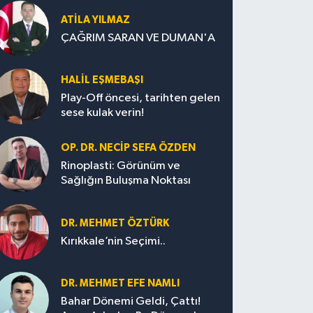
ATILA YILMAZ
ÇAĞRIM SARAN VE DUMAN'A
HALIL EŞMEBAŞI
Play-Off öncesi, tarihten gelen
sese kulak verin!
OP. DR. NECIP SEFA ÖZDEN
Rinoplasti: Görünüm ve
Sağlığın Buluşma Noktası
DR. MEHMET ÖZTÜRK
Kırıkkale’nin Seçimi..
DR. MEHMET EFE NAMLI
Bahar Dönemi Geldi, Çattı!