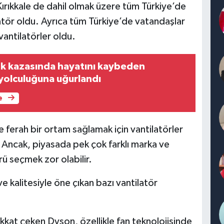
e Kırıkkale de dahil olmak üzere tüm Türkiye’de
atör oldu. Ayrıca tüm Türkiye’de vatandaşlar
 vantilatörler oldu.
fik kazasında hayatını kaybeden
 yolculuğuna uğurlandı
e
 ferah bir ortam sağlamak için vantilatörler
. Ancak, piyasada pek çok farklı marka ve
ü seçmek zor olabilir.
ve kalitesiyle öne çıkan bazı vantilatör
ikkat çeken Dyson, özellikle fan teknolojisinde