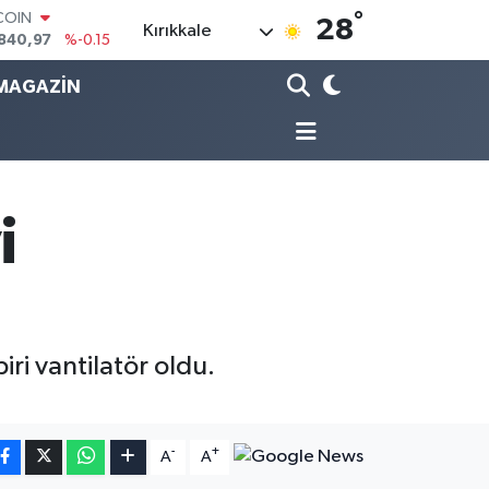
°
840,97
%-0.15
28
Kırıkkale
LAR
7436
%0.18
MAGAZİN
RO
2510
%0.32
RLİN
4811
%0.38
M ALTIN
60.55
%0
T100
i
779
%-14
iri vantilatör oldu.
-
+
A
A