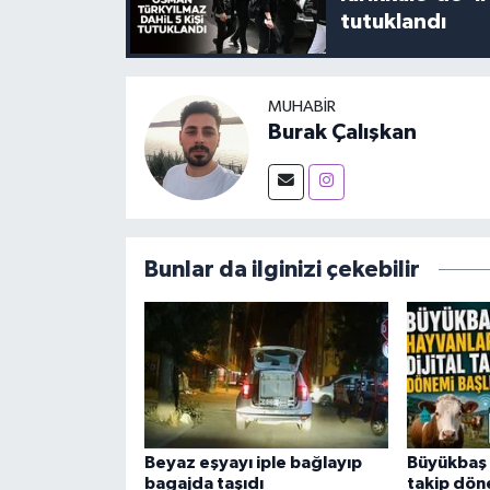
tutuklandı
MUHABIR
Burak Çalışkan
Bunlar da ilginizi çekebilir
Beyaz eşyayı iple bağlayıp
Büyükbaş 
bagajda taşıdı
takip dön