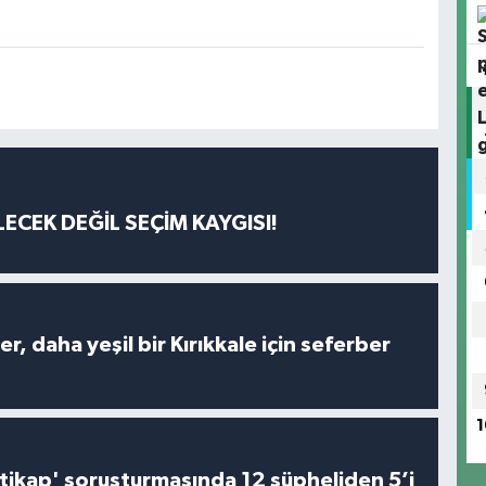
ECEK DEĞİL SEÇİM KAYGISI!
er, daha yeşil bir Kırıkkale için seferber
1
irtikap' soruşturmasında 12 şüpheliden 5’i