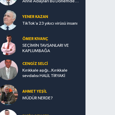
Anne Adayları Bu Dönemde
Nelere Dikkat Etmeli?
YENER KAZAN
TikTok’a 23 yıkıcı virüsü insanı
ÖMER KIVANÇ
SEÇİMİN TAVŞANLARI VE
KAPLUMBAĞA
CENGİZ SELCİ
Kırıkkale aşığı...Kırıkkale
sevdalısı HALİL TİRYAKİ
AHMET YEŞİL
MÜDÜR NERDE?