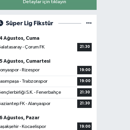
Detaylar için tıklayın
Süper Lig Fikstür
4 Ağustos, Cuma
alatasaray - Çorum FK
21:30
5 Ağustos, Cumartesi
onyaspor - Rizespor
19:00
asımpaşa - Trabzonspor
19:00
ençlerbirliği S.K. - Fenerbahçe
21:30
aziantep FK - Alanyaspor
21:30
6 Ağustos, Pazar
aşakşehir - Kocaelispor
19:00