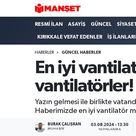
Hava Durumu
RESMİ İLAN
ASAYİŞ
GÜNCEL
SİYASE
KIRIKKALE VEFAT EDENLER
İŞ İLANLARI
Trafik Durumu
HABERLER
GÜNCEL HABERLER
Süper Lig Puan Durumu ve Fikstür
En iyi vantila
Tüm Manşetler
vantilatörler!
Son Dakika Haberleri
Haber Arşivi
Yazın gelmesi ile birlikte vatan
Haberimizde en iyi vantilatör mar
BURAK ÇALIŞKAN
03.08.2024 - 13:30
MUHABIR
YAYINLANMA