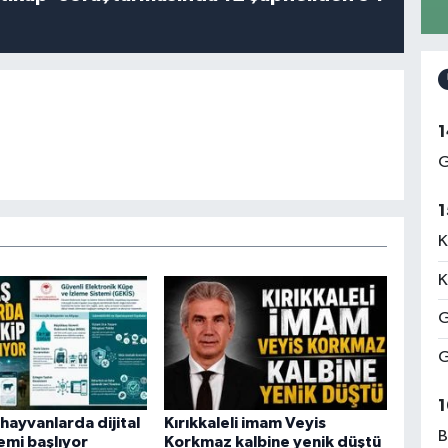
1
G
1
K
K
G
G
1
hayvanlarda dijital
Kırıkkaleli imam Veyis
B
emi başlıyor
Korkmaz kalbine yenik düştü