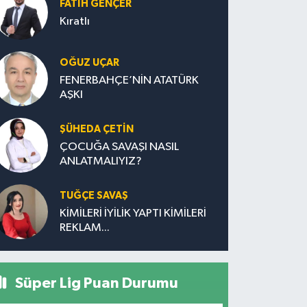
FATIH GENÇER
Kıratlı
OĞUZ UÇAR
FENERBAHÇE’NİN ATATÜRK
AŞKI
ŞÜHEDA ÇETİN
ÇOCUĞA SAVAŞI NASIL
ANLATMALIYIZ?
TUĞÇE SAVAŞ
KİMİLERİ İYİLİK YAPTI KİMİLERİ
REKLAM...
Süper Lig Puan Durumu