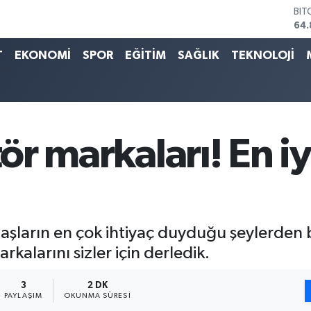
64.
DO
47,
T
EKONOMİ
SPOR
EĞİTİM
SAĞLIK
TEKNOLOJİ
EU
55,
STE
64,
GRA
66
BİS
tör markaları! En iy
13.
daşların en çok ihtiyaç duyduğu şeylerden b
kalarını sizler için derledik.
3
2 DK
PAYLAŞIM
OKUNMA SÜRESI