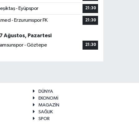
eşiktaş - Eyüpspor
21:30
med - Erzurumspor FK
21:30
7 Ağustos, Pazartesi
amsunspor - Göztepe
21:30
DÜNYA
EKONOMİ
MAGAZİN
SAĞLIK
SPOR