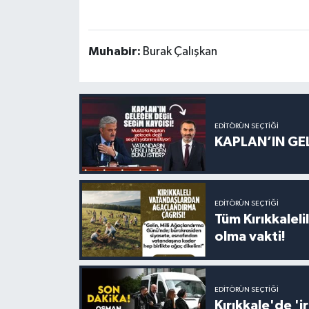
Muhabir:
Burak Çalışkan
EDITÖRÜN SEÇTIĞI
KAPLAN’IN GEL
EDITÖRÜN SEÇTIĞI
Tüm Kırıkkalelil
olma vakti!
EDITÖRÜN SEÇTIĞI
Kırıkkale'de '