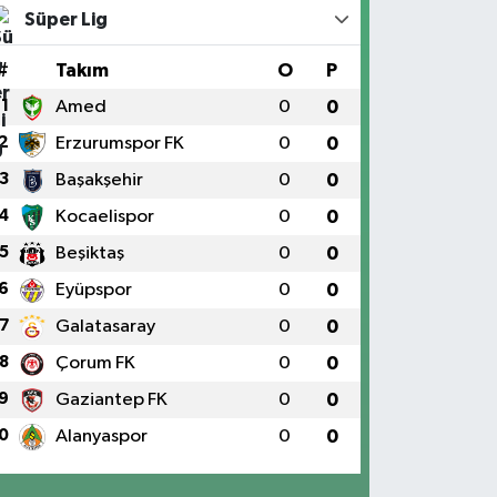
Süper Lig
#
Takım
O
P
1
Amed
0
0
2
Erzurumspor FK
0
0
3
Başakşehir
0
0
4
Kocaelispor
0
0
5
Beşiktaş
0
0
6
Eyüpspor
0
0
7
Galatasaray
0
0
8
Çorum FK
0
0
9
Gaziantep FK
0
0
0
Alanyaspor
0
0