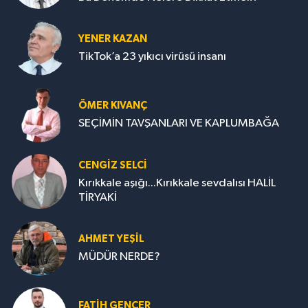
YENER KAZAN
TikTok’a 23 yıkıcı virüsü insanı
ÖMER KIVANÇ
SEÇİMİN TAVŞANLARI VE KAPLUMBAĞA
CENGİZ SELCİ
Kırıkkale aşığı...Kırıkkale sevdalısı HALİL
TİRYAKİ
AHMET YEŞİL
MÜDÜR NERDE?
FATIH GENÇER