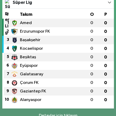
Süper Lig
#
Takım
O
P
1
Amed
0
0
2
Erzurumspor FK
0
0
3
Başakşehir
0
0
4
Kocaelispor
0
0
5
Beşiktaş
0
0
6
Eyüpspor
0
0
7
Galatasaray
0
0
8
Çorum FK
0
0
9
Gaziantep FK
0
0
10
Alanyaspor
0
0
Detaylar için tıklayın