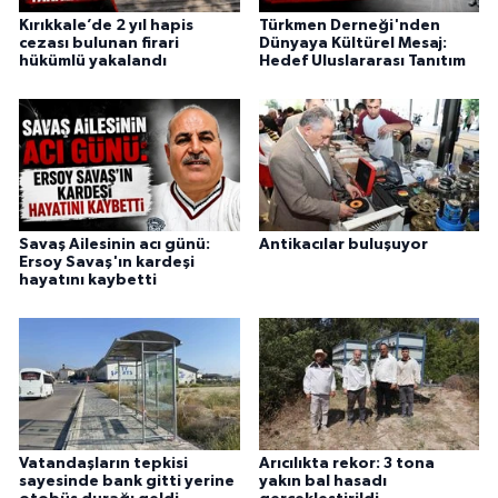
Kırıkkale’de 2 yıl hapis
Türkmen Derneği'nden
cezası bulunan firari
Dünyaya Kültürel Mesaj:
hükümlü yakalandı
Hedef Uluslararası Tanıtım
Savaş Ailesinin acı günü:
Antikacılar buluşuyor
Ersoy Savaş'ın kardeşi
hayatını kaybetti
Vatandaşların tepkisi
Arıcılıkta rekor: 3 tona
sayesinde bank gitti yerine
yakın bal hasadı