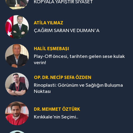
KOPYALA YAPIŞTIR SİYASET
ATILA YILMAZ
ÇAĞRIM SARAN VE DUMAN'A
HALIL EŞMEBAŞI
Play-Off öncesi, tarihten gelen sese kulak
verin!
OP. DR. NECIP SEFA ÖZDEN
Rinoplasti: Görünüm ve Sağlığın Buluşma
Noktası
DR. MEHMET ÖZTÜRK
Kırıkkale’nin Seçimi..