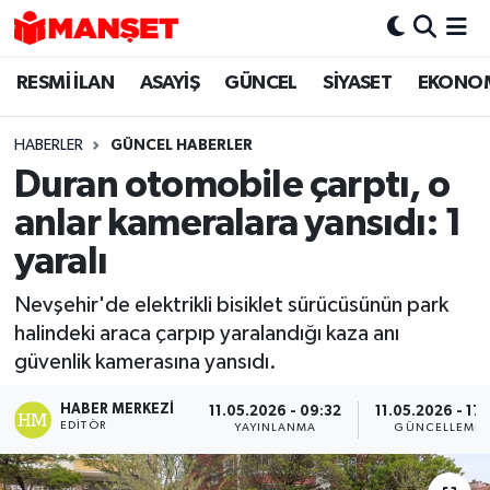
RESMİ İLAN
ASAYİŞ
GÜNCEL
SİYASET
EKONO
Hava Durumu
Trafik Durumu
HABERLER
GÜNCEL HABERLER
Duran otomobile çarptı, o
Süper Lig Puan Durumu ve Fikstür
anlar kameralara yansıdı: 1
Tüm Manşetler
yaralı
Nevşehir'de elektrikli bisiklet sürücüsünün park
Son Dakika Haberleri
halindeki araca çarpıp yaralandığı kaza anı
güvenlik kamerasına yansıdı.
Haber Arşivi
HABER MERKEZI
11.05.2026 - 09:32
11.05.2026 - 17:
EDITÖR
YAYINLANMA
GÜNCELLEME