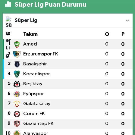
Süper Lig Puan Durumu
Süper Lig
#
Takım
O
P
1
Amed
0
0
2
Erzurumspor FK
0
0
3
Başakşehir
0
0
4
Kocaelispor
0
0
5
Beşiktaş
0
0
6
Eyüpspor
0
0
7
Galatasaray
0
0
8
Çorum FK
0
0
9
Gaziantep FK
0
0
10
Alanyaspor
0
0