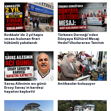
Kırıkkale’de 2 yıl hapis
Türkmen Derneği'nden
cezası bulunan firari
Dünyaya Kültürel Mesaj:
hükümlü yakalandı
Hedef Uluslararası Tanıtım
Savaş Ailesinin acı günü:
Antikacılar buluşuyor
Ersoy Savaş'ın kardeşi
hayatını kaybetti