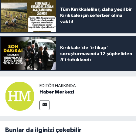
Tüm Kırıkkaleliler, daha yeşil bir
Kırıkkale için seferber olma
vakti!
Kırıkkale'de 'irtikap'
soruşturmasında 12 şüpheliden
5’i tutuklandı
EDITÖR HAKKINDA
Haber Merkezi
Bunlar da ilginizi çekebilir