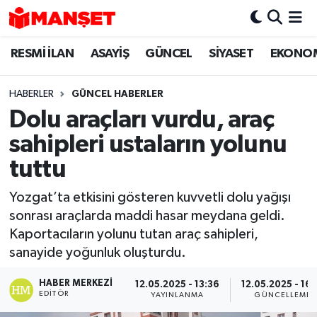
RESMİ İLAN
ASAYİŞ
GÜNCEL
SİYASET
EKONO
Hava Durumu
Trafik Durumu
HABERLER
GÜNCEL HABERLER
Dolu araçları vurdu, araç
Süper Lig Puan Durumu ve Fikstür
sahipleri ustaların yolunu
Tüm Manşetler
tuttu
Yozgat’ta etkisini gösteren kuvvetli dolu yağışı
Son Dakika Haberleri
sonrası araçlarda maddi hasar meydana geldi.
Kaportacıların yolunu tutan araç sahipleri,
Haber Arşivi
sanayide yoğunluk oluşturdu.
HABER MERKEZI
12.05.2025 - 13:36
12.05.2025 - 16:
EDITÖR
YAYINLANMA
GÜNCELLEME