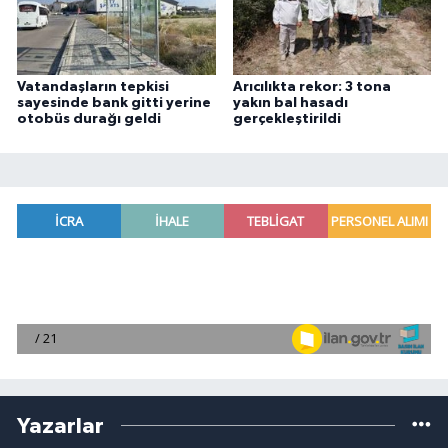
Vatandaşların tepkisi
Arıcılıkta rekor: 3 tona
sayesinde bank gitti yerine
yakın bal hasadı
otobüs durağı geldi
gerçekleştirildi
Yazarlar