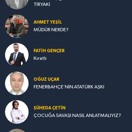
TİRYAKİ
AHMET YEŞİL
MÜDÜR NERDE?
FATIH GENÇER
Kıratlı
OĞUZ UÇAR
FENERBAHÇE’NİN ATATÜRK AŞKI
ŞÜHEDA ÇETİN
ÇOCUĞA SAVAŞI NASIL ANLATMALIYIZ?