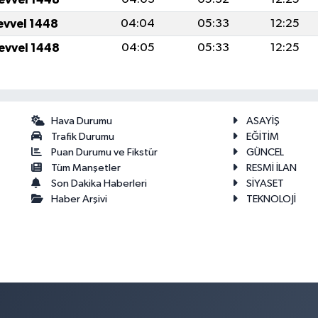
levvel 1448
04:04
05:33
12:25
levvel 1448
04:05
05:33
12:25
Hava Durumu
ASAYİŞ
Trafik Durumu
EĞİTİM
Puan Durumu ve Fikstür
GÜNCEL
Tüm Manşetler
RESMİ İLAN
Son Dakika Haberleri
SİYASET
Haber Arşivi
TEKNOLOJİ