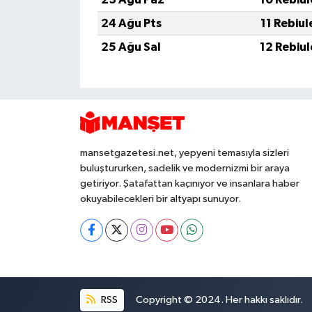
24 Ağu Pts
11 Rebiu
25 Ağu Sal
12 Rebiu
mansetgazetesi.net, yepyeni temasıyla sizleri
buluştururken, sadelik ve modernizmi bir araya
getiriyor. Şatafattan kaçınıyor ve insanlara haber
okuyabilecekleri bir altyapı sunuyor.
RSS
Copyright © 2024. Her hakkı saklıdır.