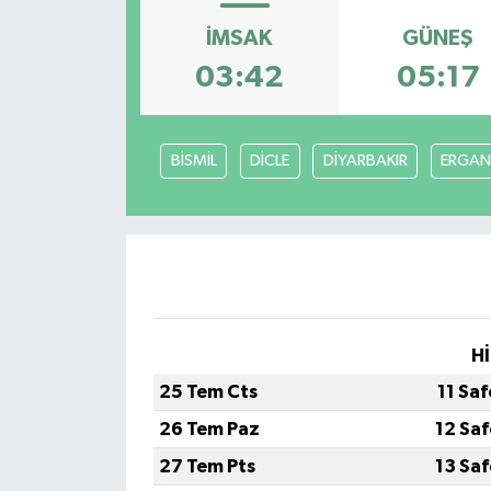
İMSAK
GÜNEŞ
03:42
05:17
BİSMİL
DİCLE
DİYARBAKIR
ERGAN
Hİ
25 Tem Cts
11 Sa
26 Tem Paz
12 Sa
27 Tem Pts
13 Sa