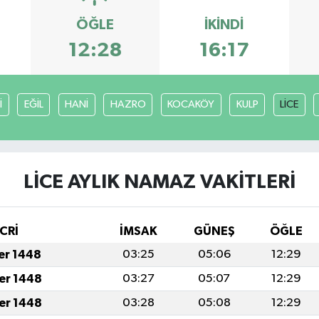
ÖĞLE
İKINDI
12:28
16:17
İ
EĞİL
HANİ
HAZRO
KOCAKÖY
KULP
LİCE
LİCE AYLIK NAMAZ VAKITLERI
CRİ
İMSAK
GÜNEŞ
ÖĞLE
fer 1448
03:25
05:06
12:29
fer 1448
03:27
05:07
12:29
fer 1448
03:28
05:08
12:29