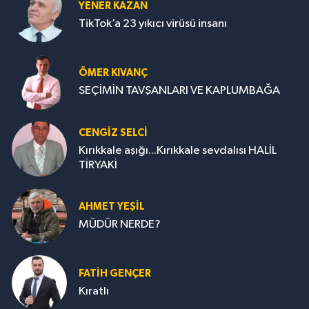
YENER KAZAN
TikTok’a 23 yıkıcı virüsü insanı
ÖMER KIVANÇ
SEÇİMİN TAVŞANLARI VE KAPLUMBAĞA
CENGİZ SELCİ
Kırıkkale aşığı...Kırıkkale sevdalısı HALİL
TİRYAKİ
AHMET YEŞİL
MÜDÜR NERDE?
FATIH GENÇER
Kıratlı