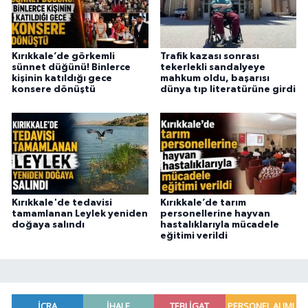
Kırıkkale’de görkemli
Trafik kazası sonrası
sünnet düğünü! Binlerce
tekerlekli sandalyeye
kişinin katıldığı gece
mahkum oldu, başarısı
konsere dönüştü
dünya tıp literatürüne girdi
Kırıkkale'de tedavisi
Kırıkkale’de tarım
tamamlanan Leylek yeniden
personellerine hayvan
doğaya salındı
hastalıklarıyla mücadele
eğitimi verildi