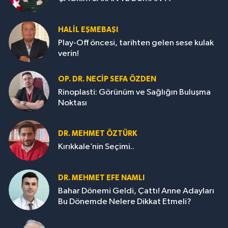
HALIL EŞMEBAŞI
Play-Off öncesi, tarihten gelen sese kulak
verin!
OP. DR. NECIP SEFA ÖZDEN
Rinoplasti: Görünüm ve Sağlığın Buluşma
Noktası
DR. MEHMET ÖZTÜRK
Kırıkkale’nin Seçimi..
DR. MEHMET EFE NAMLI
Bahar Dönemi Geldi, Çattı! Anne Adayları
Bu Dönemde Nelere Dikkat Etmeli?