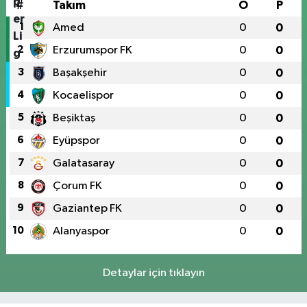
#
Takım
O
P
1
Amed
0
0
2
Erzurumspor FK
0
0
3
Başakşehir
0
0
4
Kocaelispor
0
0
5
Beşiktaş
0
0
6
Eyüpspor
0
0
7
Galatasaray
0
0
8
Çorum FK
0
0
9
Gaziantep FK
0
0
10
Alanyaspor
0
0
Detaylar için tıklayın