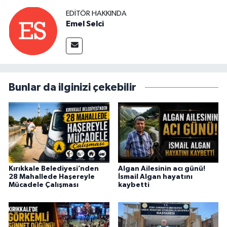
EDITÖR HAKKINDA
Emel Selci
Bunlar da ilginizi çekebilir
Kırıkkale Belediyesi’nden
Algan Ailesinin acı günü!
28 Mahallede Haşereyle
İsmail Algan hayatını
Mücadele Çalışması
kaybetti