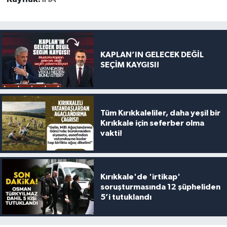
KAPLAN’IN GELECEK DEĞİL
SEÇİM KAYGISI!
Tüm Kırıkkaleliler, daha yeşil bir
Kırıkkale için seferber olma
vakti!
Kırıkkale'de 'irtikap'
soruşturmasında 12 şüpheliden
5’i tutuklandı