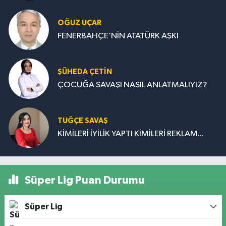
OĞUZ UÇAR
FENERBAHÇE’NİN ATATÜRK AŞKI
ŞÜHEDA ÇETİN
ÇOCUĞA SAVAŞI NASIL ANLATMALIYIZ?
TUĞÇE SAVAŞ
KİMİLERİ İYİLİK YAPTI KİMİLERİ REKLAM...
Süper Lig Puan Durumu
Süper Lig