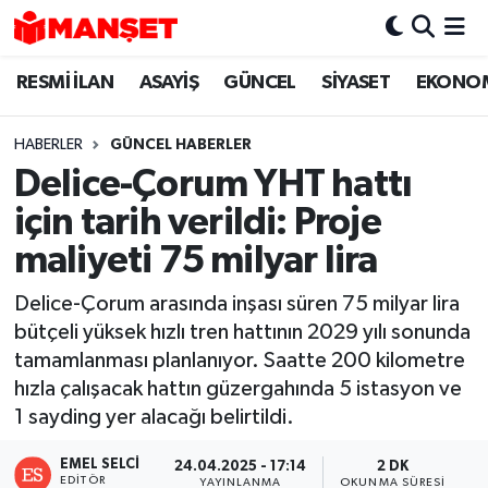
RESMİ İLAN
ASAYİŞ
GÜNCEL
SİYASET
EKONO
Hava Durumu
Trafik Durumu
HABERLER
GÜNCEL HABERLER
Delice-Çorum YHT hattı
Süper Lig Puan Durumu ve Fikstür
için tarih verildi: Proje
Tüm Manşetler
maliyeti 75 milyar lira
Delice-Çorum arasında inşası süren 75 milyar lira
Son Dakika Haberleri
bütçeli yüksek hızlı tren hattının 2029 yılı sonunda
tamamlanması planlanıyor. Saatte 200 kilometre
Haber Arşivi
hızla çalışacak hattın güzergahında 5 istasyon ve
1 sayding yer alacağı belirtildi.
EMEL SELCI
24.04.2025 - 17:14
2 DK
EDITÖR
YAYINLANMA
OKUNMA SÜRESI