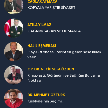
ÇAĞLAR ATMACA
KOPYALA YAPIŞTIR SİYASET
ATILA YILMAZ
ÇAĞRIM SARAN VE DUMAN'A
HALIL EŞMEBAŞI
Play-Off öncesi, tarihten gelen sese kulak
verin!
OP. DR. NECIP SEFA ÖZDEN
Rinoplasti: Görünüm ve Sağlığın Buluşma
Noktası
DR. MEHMET ÖZTÜRK
Kırıkkale’nin Seçimi..