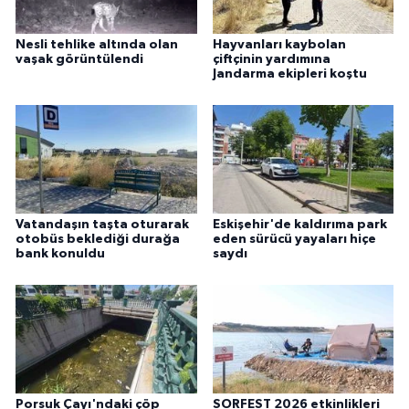
Nesli tehlike altında olan
Hayvanları kaybolan
vaşak görüntülendi
çiftçinin yardımına
Jandarma ekipleri koştu
Vatandaşın taşta oturarak
Eskişehir'de kaldırıma park
otobüs beklediği durağa
eden sürücü yayaları hiçe
bank konuldu
saydı
Porsuk Çayı'ndaki çöp
SORFEST 2026 etkinlikleri