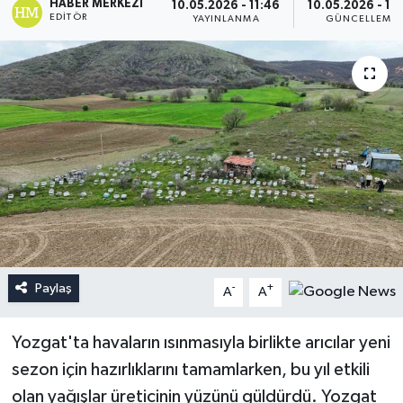
HABER MERKEZI
10.05.2026 - 11:46
10.05.2026 - 16
EDITÖR
YAYINLANMA
GÜNCELLEME
Paylaş
-
+
A
A
Yozgat'ta havaların ısınmasıyla birlikte arıcılar yeni
sezon için hazırlıklarını tamamlarken, bu yıl etkili
olan yağışlar üreticinin yüzünü güldürdü. Yozgat