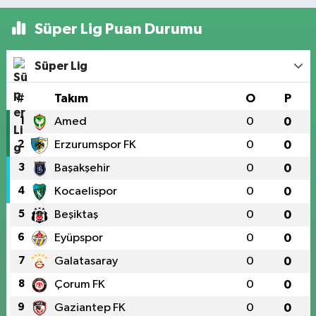
Süper Lig Puan Durumu
Süper Lig
#
Takım
O
P
1
Amed
0
0
2
Erzurumspor FK
0
0
3
Başakşehir
0
0
4
Kocaelispor
0
0
5
Beşiktaş
0
0
6
Eyüpspor
0
0
7
Galatasaray
0
0
8
Çorum FK
0
0
9
Gaziantep FK
0
0