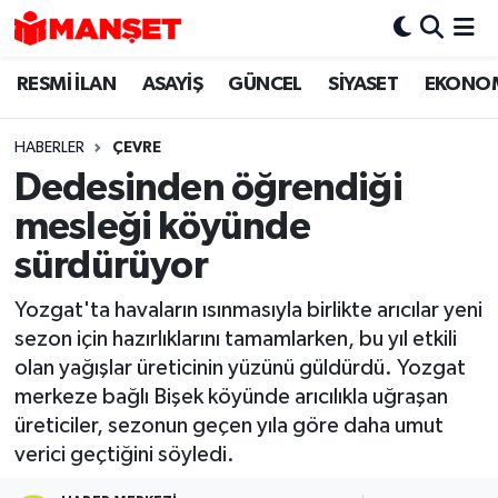
RESMİ İLAN
ASAYİŞ
GÜNCEL
SİYASET
EKONO
Hava Durumu
Trafik Durumu
HABERLER
ÇEVRE
Dedesinden öğrendiği
Süper Lig Puan Durumu ve Fikstür
mesleği köyünde
Tüm Manşetler
sürdürüyor
Yozgat'ta havaların ısınmasıyla birlikte arıcılar yeni
Son Dakika Haberleri
sezon için hazırlıklarını tamamlarken, bu yıl etkili
olan yağışlar üreticinin yüzünü güldürdü. Yozgat
Haber Arşivi
merkeze bağlı Bişek köyünde arıcılıkla uğraşan
üreticiler, sezonun geçen yıla göre daha umut
verici geçtiğini söyledi.