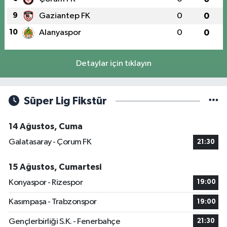
9
Gaziantep FK
0
0
10
Alanyaspor
0
0
Detaylar için tıklayın
Süper Lig Fikstür
14 Ağustos, Cuma
Galatasaray - Çorum FK
21:30
15 Ağustos, Cumartesi
Konyaspor - Rizespor
19:00
Kasımpaşa - Trabzonspor
19:00
Gençlerbirliği S.K. - Fenerbahçe
21:30