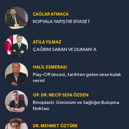
ÇAĞLAR ATMACA
KOPYALA YAPIŞTIR SİYASET
ATILA YILMAZ
ÇAĞRIM SARAN VE DUMAN'A
HALIL EŞMEBAŞI
Play-Off öncesi, tarihten gelen sese kulak
verin!
OP. DR. NECIP SEFA ÖZDEN
Rinoplasti: Görünüm ve Sağlığın Buluşma
Noktası
DR. MEHMET ÖZTÜRK