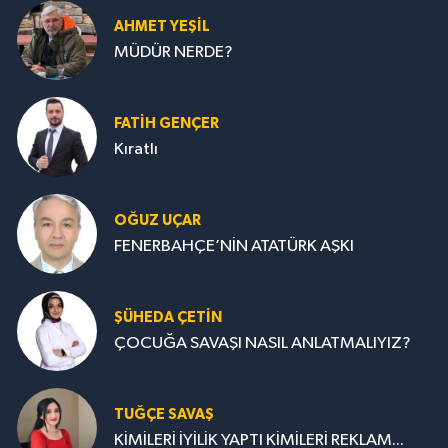
AHMET YEŞİL
MÜDÜR NERDE?
FATIH GENÇER
Kıratlı
OĞUZ UÇAR
FENERBAHÇE’NİN ATATÜRK AŞKI
ŞÜHEDA ÇETİN
ÇOCUĞA SAVAŞI NASIL ANLATMALIYIZ?
TUĞÇE SAVAŞ
KİMİLERİ İYİLİK YAPTI KİMİLERİ REKLAM...