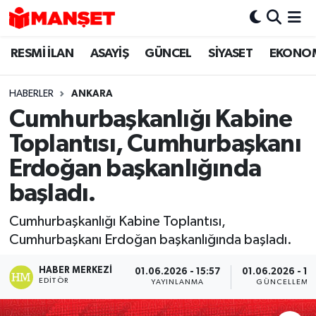
RESMİ İLAN
ASAYİŞ
GÜNCEL
SİYASET
EKONO
Hava Durumu
Trafik Durumu
HABERLER
ANKARA
Cumhurbaşkanlığı Kabine
Süper Lig Puan Durumu ve Fikstür
Toplantısı, Cumhurbaşkanı
Tüm Manşetler
Erdoğan başkanlığında
başladı.
Son Dakika Haberleri
Cumhurbaşkanlığı Kabine Toplantısı,
Haber Arşivi
Cumhurbaşkanı Erdoğan başkanlığında başladı.
HABER MERKEZI
01.06.2026 - 15:57
01.06.2026 - 16
EDITÖR
YAYINLANMA
GÜNCELLEME