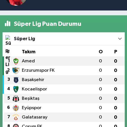
Süper Lig Puan Durumu
Süper Lig
#
Takım
O
P
1
Amed
0
0
2
Erzurumspor FK
0
0
3
Başakşehir
0
0
4
Kocaelispor
0
0
5
Beşiktaş
0
0
6
Eyüpspor
0
0
7
Galatasaray
0
0
8
Çorum FK
0
0