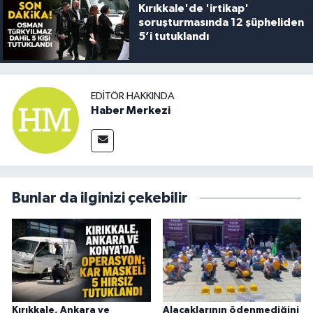
Kırıkkale'de 'irtikap'
soruşturmasında 12 şüpheliden
5’i tutuklandı
EDITÖR HAKKINDA
Haber Merkezi
Bunlar da ilginizi çekebilir
Kırıkkale, Ankara ve
Alacaklarının ödenmediğini