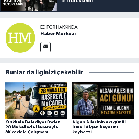
5’i tutuklandı
EDITÖR HAKKINDA
Haber Merkezi
Bunlar da ilginizi çekebilir
Kırıkkale Belediyesi’nden
Algan Ailesinin acı günü!
28 Mahallede Haşereyle
İsmail Algan hayatını
Mücadele Çalışması
kaybetti