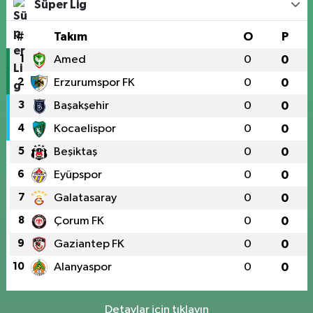
Süper Lig
#
Takım
O
P
1
Amed
0
0
2
Erzurumspor FK
0
0
3
Başakşehir
0
0
4
Kocaelispor
0
0
5
Beşiktaş
0
0
6
Eyüpspor
0
0
7
Galatasaray
0
0
8
Çorum FK
0
0
9
Gaziantep FK
0
0
10
Alanyaspor
0
0
Detaylar için tıklayın