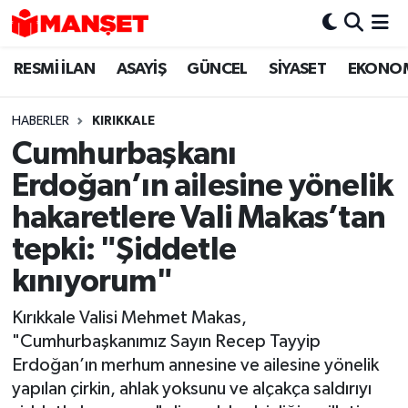
RESMİ İLAN
ASAYİŞ
GÜNCEL
SİYASET
EKONO
Hava Durumu
Trafik Durumu
HABERLER
KIRIKKALE
Cumhurbaşkanı
Süper Lig Puan Durumu ve Fikstür
Erdoğan’ın ailesine yönelik
Tüm Manşetler
hakaretlere Vali Makas’tan
tepki: "Şiddetle
Son Dakika Haberleri
kınıyorum"
Haber Arşivi
Kırıkkale Valisi Mehmet Makas,
"Cumhurbaşkanımız Sayın Recep Tayyip
Erdoğan’ın merhum annesine ve ailesine yönelik
yapılan çirkin, ahlak yoksunu ve alçakça saldırıyı