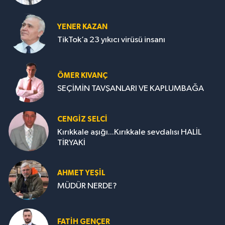
YENER KAZAN
TikTok’a 23 yıkıcı virüsü insanı
ÖMER KIVANÇ
SEÇİMİN TAVŞANLARI VE KAPLUMBAĞA
CENGİZ SELCİ
Kırıkkale aşığı...Kırıkkale sevdalısı HALİL
TİRYAKİ
AHMET YEŞİL
MÜDÜR NERDE?
FATIH GENÇER