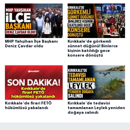
MHP Yahşihan İlçe Başkanı
Kırıkkale’de görkemli
Deniz Çavdar oldu
sünnet düğünü! Binlerce
kişinin katıldığı gece
konsere dönüştü
Kırıkkale'de firari FETÖ
Kırıkkale'de tedavisi
hükümlüsü yakalandı
tamamlanan Leylek yeniden
doğaya salındı