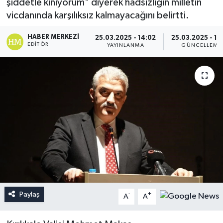
şiddetle kınıyorum" diyerek hadsizliğin milletin
vicdanında karşılıksız kalmayacağını belirtti.
HABER MERKEZI
25.03.2025 - 14:02
25.03.2025 - 17
EDITÖR
YAYINLANMA
GÜNCELLEME
Paylaş
-
+
A
A