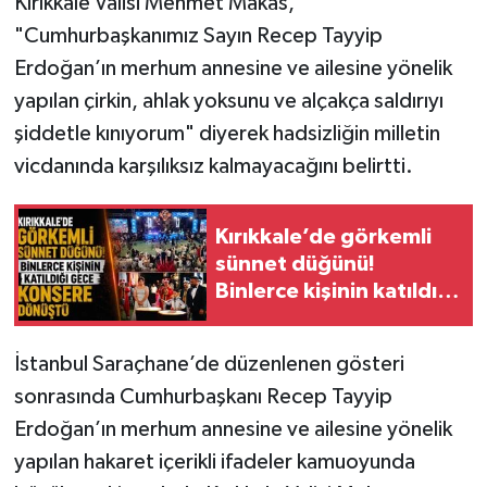
Kırıkkale Valisi Mehmet Makas,
"Cumhurbaşkanımız Sayın Recep Tayyip
Erdoğan’ın merhum annesine ve ailesine yönelik
yapılan çirkin, ahlak yoksunu ve alçakça saldırıyı
şiddetle kınıyorum" diyerek hadsizliğin milletin
vicdanında karşılıksız kalmayacağını belirtti.
Kırıkkale’de görkemli
sünnet düğünü!
Binlerce kişinin katıldığı
gece konsere dönüştü
İstanbul Saraçhane’de düzenlenen gösteri
sonrasında Cumhurbaşkanı Recep Tayyip
Erdoğan’ın merhum annesine ve ailesine yönelik
yapılan hakaret içerikli ifadeler kamuoyunda