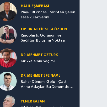
HALIL EŞMEBAŞI
Play-Off öncesi, tarihten gelen
sese kulak verin!
OP. DR. NECIP SEFA ÖZDEN
Rinoplasti: Görünüm ve
Sağlığın Buluşma Noktası
DR. MEHMET ÖZTÜRK
Kırıkkale’nin Seçimi..
DR. MEHMET EFE NAMLI
Bahar Dönemi Geldi, Çattı!
Anne Adayları Bu Dönemde
Nelere Dikkat Etmeli?
YENER KAZAN