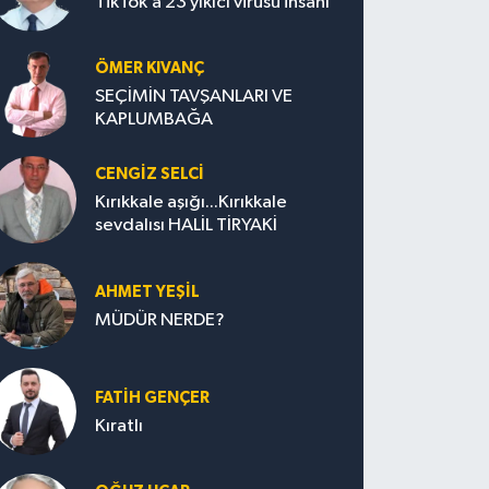
TikTok’a 23 yıkıcı virüsü insanı
ÖMER KIVANÇ
SEÇİMİN TAVŞANLARI VE
KAPLUMBAĞA
CENGİZ SELCİ
Kırıkkale aşığı...Kırıkkale
sevdalısı HALİL TİRYAKİ
AHMET YEŞİL
MÜDÜR NERDE?
FATIH GENÇER
Kıratlı