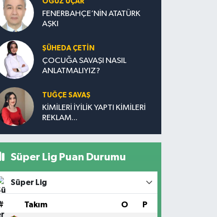
OĞUZ UÇAR
FENERBAHÇE’NİN ATATÜRK
AŞKI
ŞÜHEDA ÇETİN
ÇOCUĞA SAVAŞI NASIL
ANLATMALIYIZ?
TUĞÇE SAVAŞ
KİMİLERİ İYİLİK YAPTI KİMİLERİ
REKLAM...
Süper Lig Puan Durumu
Süper Lig
#
Takım
O
P