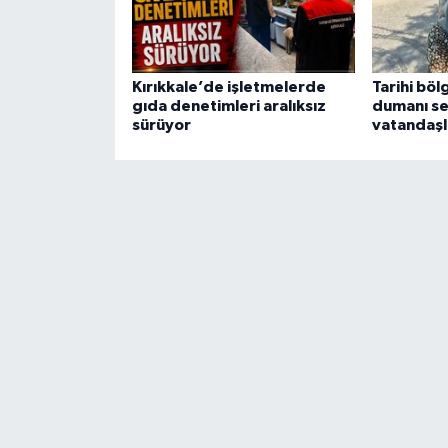
Kırıkkale’de işletmelerde
Tarihi böl
gıda denetimleri aralıksız
dumanı se
sürüyor
vatandaşl