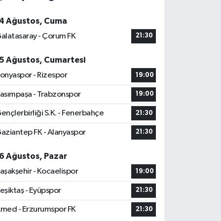
4 Ağustos, Cuma
alatasaray - Çorum FK
21:30
5 Ağustos, Cumartesi
onyaspor - Rizespor
19:00
asımpaşa - Trabzonspor
19:00
ençlerbirliği S.K. - Fenerbahçe
21:30
aziantep FK - Alanyaspor
21:30
6 Ağustos, Pazar
aşakşehir - Kocaelispor
19:00
eşiktaş - Eyüpspor
21:30
med - Erzurumspor FK
21:30