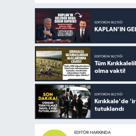
EDITÖRÜN SEÇTIĞI
KAPLAN’IN GEL
EDITÖRÜN SEÇTIĞI
Tüm Kırıkkalelil
olma vakti!
EDITÖRÜN SEÇTIĞI
Kırıkkale'de '
tutuklandı
EDITÖR HAKKINDA