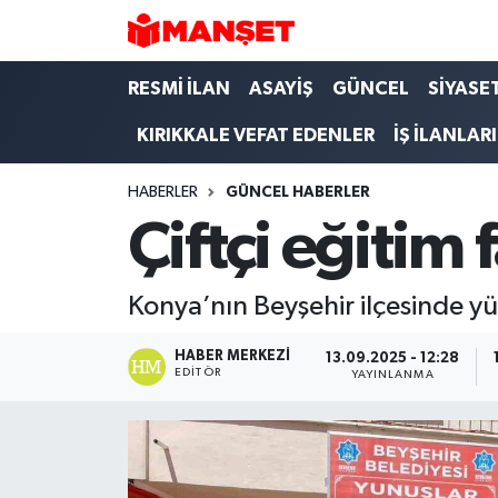
Hava Durumu
RESMİ İLAN
ASAYİŞ
GÜNCEL
SİYASE
KIRIKKALE VEFAT EDENLER
İŞ İLANLARI
Trafik Durumu
HABERLER
GÜNCEL HABERLER
Süper Lig Puan Durumu ve Fikstür
Çiftçi eğitim 
Tüm Manşetler
Konya’nın Beyşehir ilçesinde yür
Son Dakika Haberleri
HABER MERKEZI
13.09.2025 - 12:28
Haber Arşivi
EDITÖR
YAYINLANMA