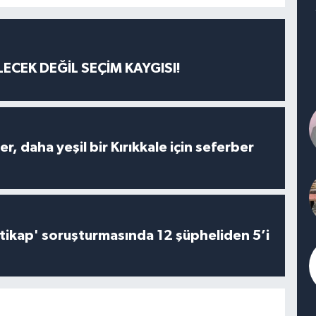
ECEK DEĞİL SEÇİM KAYGISI!
er, daha yeşil bir Kırıkkale için seferber
irtikap' soruşturmasında 12 şüpheliden 5’i