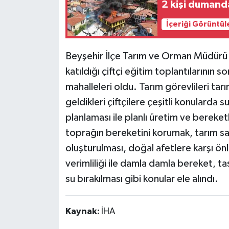
2 kişi dumand
İçeriği Görüntül
Beyşehir İlçe Tarım ve Orman Müdürü 
katıldığı çiftçi eğitim toplantılarının 
mahalleleri oldu. Tarım görevlileri ta
geldikleri çiftçilere çeşitli konularda 
planlaması ile planlı üretim ve bereketl
toprağın bereketini korumak, tarım sayı
oluşturulması, doğal afetlere karşı önle
verimliliği ile damla damla bereket, tas
su bırakılması gibi konular ele alındı.
Kaynak:
İHA