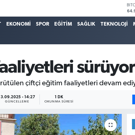
64.
DO
47,
EU
T
EKONOMİ
SPOR
EĞİTİM
SAĞLIK
TEKNOLOJİ
55,
STE
64,
GRA
666
BİS
faaliyetleri sürüyor
13.
ütülen çiftçi eğitim faaliyetleri devam edi
13.09.2025 - 14:27
1 DK
GÜNCELLEME
OKUNMA SÜRESI