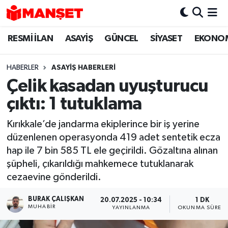
RESMİ İLAN
ASAYİŞ
GÜNCEL
SİYASET
EKONO
Hava Durumu
Trafik Durumu
HABERLER
ASAYİŞ HABERLERİ
Çelik kasadan uyuşturucu
Süper Lig Puan Durumu ve Fikstür
çıktı: 1 tutuklama
Tüm Manşetler
Kırıkkale’de jandarma ekiplerince bir iş yerine
düzenlenen operasyonda 419 adet sentetik ecza
Son Dakika Haberleri
hap ile 7 bin 585 TL ele geçirildi. Gözaltına alınan
şüpheli, çıkarıldığı mahkemece tutuklanarak
Haber Arşivi
cezaevine gönderildi.
BURAK ÇALIŞKAN
20.07.2025 - 10:34
1 DK
MUHABIR
YAYINLANMA
OKUNMA SÜRESI