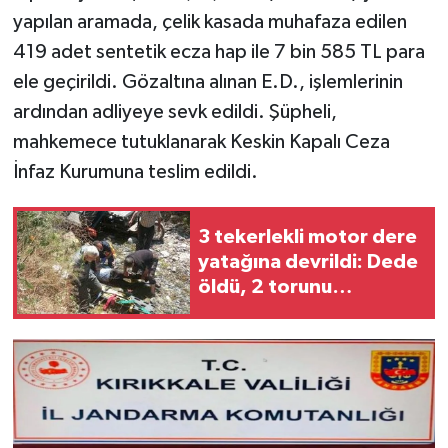
yapılan aramada, çelik kasada muhafaza edilen
419 adet sentetik ecza hap ile 7 bin 585 TL para
ele geçirildi. Gözaltına alınan E.D., işlemlerinin
ardından adliyeye sevk edildi. Şüpheli,
mahkemece tutuklanarak Keskin Kapalı Ceza
İnfaz Kurumuna teslim edildi.
3 tekerlekli motor dere
yatağına devrildi: Dede
öldü, 2 torunu
yaralandı