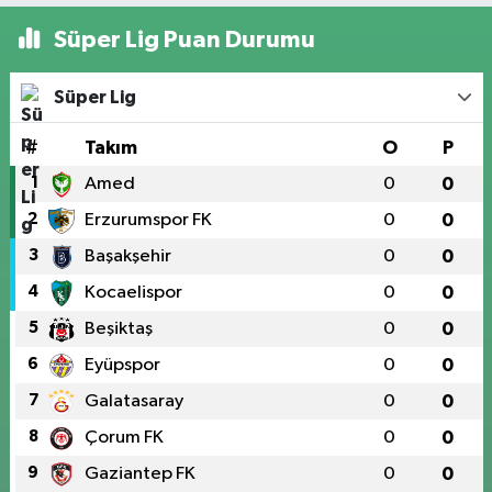
Süper Lig Puan Durumu
Süper Lig
#
Takım
O
P
1
Amed
0
0
2
Erzurumspor FK
0
0
3
Başakşehir
0
0
4
Kocaelispor
0
0
5
Beşiktaş
0
0
6
Eyüpspor
0
0
7
Galatasaray
0
0
8
Çorum FK
0
0
9
Gaziantep FK
0
0