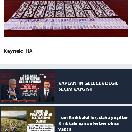
Kaynak:
İHA
KAPLAN’IN GELECEK DEĞİL
SEÇİM KAYGISI!
Tüm Kırıkkaleliler, daha yeşil bir
Kırıkkale için seferber olma
vakti!