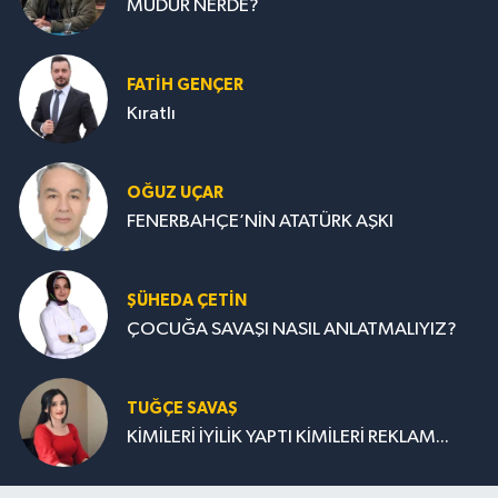
MÜDÜR NERDE?
FATIH GENÇER
Kıratlı
OĞUZ UÇAR
FENERBAHÇE’NİN ATATÜRK AŞKI
ŞÜHEDA ÇETİN
ÇOCUĞA SAVAŞI NASIL ANLATMALIYIZ?
TUĞÇE SAVAŞ
KİMİLERİ İYİLİK YAPTI KİMİLERİ REKLAM...