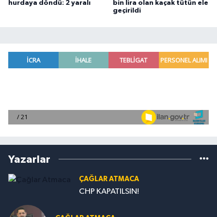
hurdaya döndü: 2 yaralı
bin lira olan kaçak tütün ele
geçirildi
Yazarlar
ÇAĞLAR ATMACA
CHP KAPATILSIN!