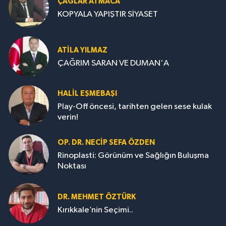
ÇAĞLAR ATMACA
KOPYALA YAPIŞTIR SİYASET
ATILA YILMAZ
ÇAĞRIM SARAN VE DUMAN'A
HALIL EŞMEBAŞI
Play-Off öncesi, tarihten gelen sese kulak
verin!
OP. DR. NECIP SEFA ÖZDEN
Rinoplasti: Görünüm ve Sağlığın Buluşma
Noktası
DR. MEHMET ÖZTÜRK
Kırıkkale’nin Seçimi..