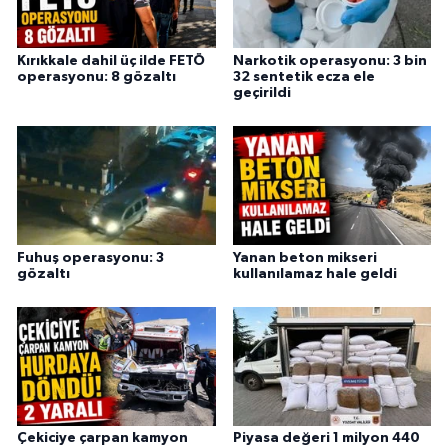
Kırıkkale dahil üç ilde FETÖ
Narkotik operasyonu: 3 bin
operasyonu: 8 gözaltı
32 sentetik ecza ele
geçirildi
Fuhuş operasyonu: 3
Yanan beton mikseri
gözaltı
kullanılamaz hale geldi
Çekiciye çarpan kamyon
Piyasa değeri 1 milyon 440