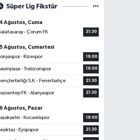
Süper Lig Fikstür
4 Ağustos, Cuma
alatasaray - Çorum FK
21:30
5 Ağustos, Cumartesi
onyaspor - Rizespor
19:00
asımpaşa - Trabzonspor
19:00
ençlerbirliği S.K. - Fenerbahçe
21:30
aziantep FK - Alanyaspor
21:30
6 Ağustos, Pazar
aşakşehir - Kocaelispor
19:00
eşiktaş - Eyüpspor
21:30