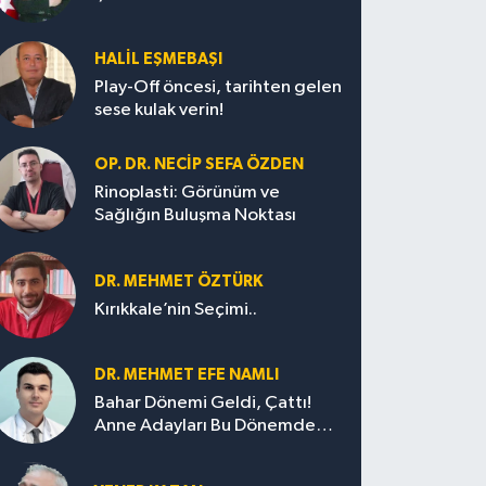
HALIL EŞMEBAŞI
Play-Off öncesi, tarihten gelen
sese kulak verin!
OP. DR. NECIP SEFA ÖZDEN
Rinoplasti: Görünüm ve
Sağlığın Buluşma Noktası
DR. MEHMET ÖZTÜRK
Kırıkkale’nin Seçimi..
DR. MEHMET EFE NAMLI
Bahar Dönemi Geldi, Çattı!
Anne Adayları Bu Dönemde
Nelere Dikkat Etmeli?