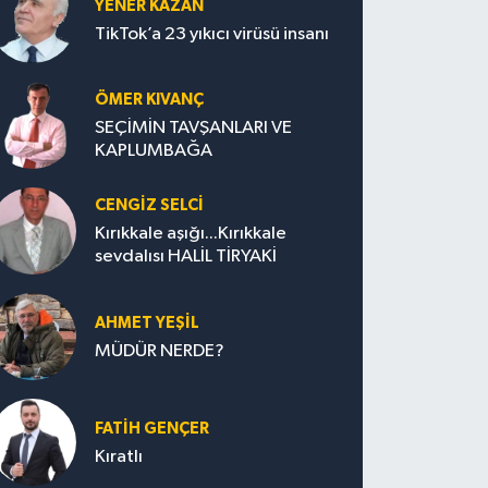
YENER KAZAN
TikTok’a 23 yıkıcı virüsü insanı
ÖMER KIVANÇ
SEÇİMİN TAVŞANLARI VE
KAPLUMBAĞA
CENGİZ SELCİ
Kırıkkale aşığı...Kırıkkale
sevdalısı HALİL TİRYAKİ
AHMET YEŞİL
MÜDÜR NERDE?
FATIH GENÇER
Kıratlı