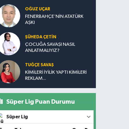
OĞUZ UÇAR
FENERBAHÇE’NİN ATATÜRK
AŞKI
ŞÜHEDA ÇETİN
ÇOCUĞA SAVAŞI NASIL
ANLATMALIYIZ?
TUĞÇE SAVAŞ
KİMİLERİ İYİLİK YAPTI KİMİLERİ
REKLAM...
Süper Lig Puan Durumu
Süper Lig