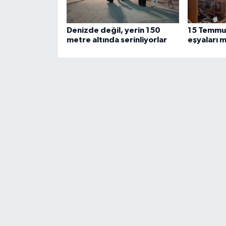
Denizde değil, yerin 150
15 Temmuz
metre altında serinliyorlar
eşyaları 