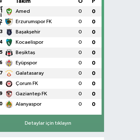
#
Takım
O
P
1
Amed
0
0
2
Erzurumspor FK
0
0
3
Başakşehir
0
0
4
Kocaelispor
0
0
5
Beşiktaş
0
0
6
Eyüpspor
0
0
7
Galatasaray
0
0
8
Çorum FK
0
0
9
Gaziantep FK
0
0
0
Alanyaspor
0
0
Detaylar için tıklayın