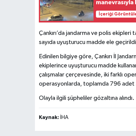
manevrasıyla 
İçeriği Görüntül
Çankırı’da jandarma ve polis ekipler
sayıda uyuşturucu madde ele geçirildi
Edinilen bilgiye göre, Çankırı İl Jand
ekiplerince uyuşturucu madde kullanan
çalışmalar çerçevesinde, iki farklı op
operasyonlarda, toplamda 796 adet se
Olayla ilgili şüpheliler gözaltına alındı.
Kaynak:
İHA