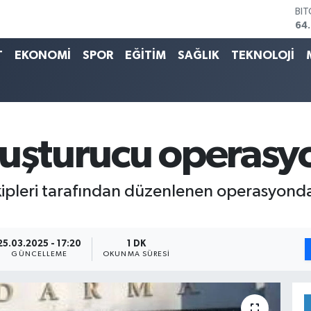
64
DO
47
EU
T
EKONOMİ
SPOR
EĞİTİM
SAĞLIK
TEKNOLOJİ
55
ST
64
GR
65
Bİ
yuşturucu operasy
13.
ekipleri tarafından düzenlenen operasyon
25.03.2025 - 17:20
1 DK
GÜNCELLEME
OKUNMA SÜRESI