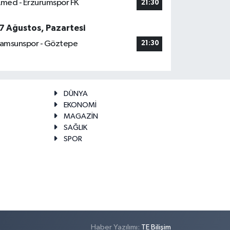
med - Erzurumspor FK
21:30
7 Ağustos, Pazartesi
amsunspor - Göztepe
21:30
DÜNYA
EKONOMİ
MAGAZİN
SAĞLIK
SPOR
Haber Yazılımı:
TE Bilişim