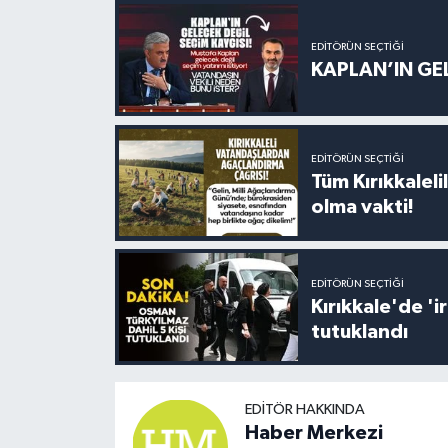
EDITÖRÜN SEÇTIĞI
KAPLAN’IN GEL
EDITÖRÜN SEÇTIĞI
Tüm Kırıkkalelil
olma vakti!
EDITÖRÜN SEÇTIĞI
Kırıkkale'de '
tutuklandı
EDITÖR HAKKINDA
Haber Merkezi