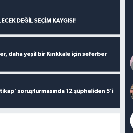
ECEK DEĞİL SEÇİM KAYGISI!
er, daha yeşil bir Kırıkkale için seferber
irtikap' soruşturmasında 12 şüpheliden 5’i