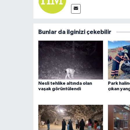
Bunlar da ilginizi çekebilir
Nesli tehlike altında olan
Park hali
vaşak görüntülendi
çıkan yan