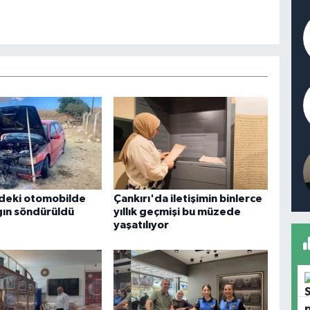
ndeki otomobilde
Çankırı'da iletişimin binlerce
gın söndürüldü
yıllık geçmişi bu müzede
yaşatılıyor