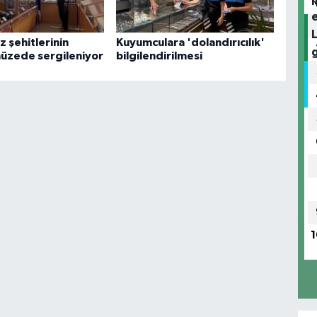
 şehitlerinin
Kuyumculara 'dolandırıcılık'
müzede sergileniyor
bilgilendirilmesi
1