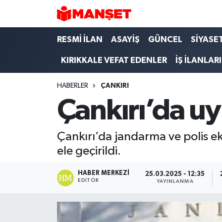
Hava Durumu
RESMİ İLAN
ASAYİŞ
GÜNCEL
SİYASE
KIRIKKALE VEFAT EDENLER
İŞ İLANLARI
Trafik Durumu
HABERLER
ÇANKIRI
Süper Lig Puan Durumu ve Fikstür
Çankırı’da u
Tüm Manşetler
Çankırı’da jandarma ve polis 
Son Dakika Haberleri
ele geçirildi.
Haber Arşivi
HABER MERKEZI
25.03.2025 - 12:35
EDITÖR
YAYINLANMA