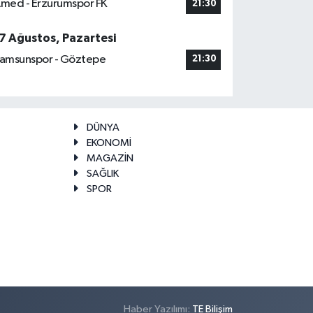
med - Erzurumspor FK
21:30
7 Ağustos, Pazartesi
amsunspor - Göztepe
21:30
DÜNYA
EKONOMİ
MAGAZİN
SAĞLIK
SPOR
Haber Yazılımı:
TE Bilişim