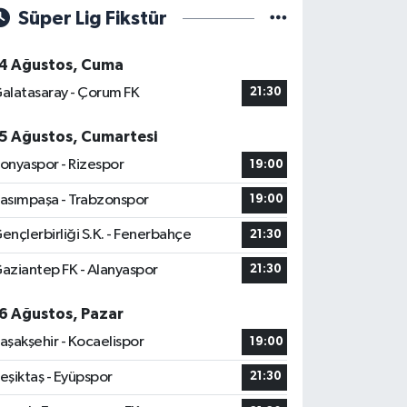
Süper Lig Fikstür
4 Ağustos, Cuma
alatasaray - Çorum FK
21:30
5 Ağustos, Cumartesi
onyaspor - Rizespor
19:00
asımpaşa - Trabzonspor
19:00
ençlerbirliği S.K. - Fenerbahçe
21:30
aziantep FK - Alanyaspor
21:30
6 Ağustos, Pazar
aşakşehir - Kocaelispor
19:00
eşiktaş - Eyüpspor
21:30