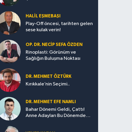
HALIL EŞMEBAŞI
Play-Off öncesi, tarihten gelen
sese kulak verin!
OP. DR. NECIP SEFA ÖZDEN
Rinoplasti: Görünüm ve
Sağlığın Buluşma Noktası
DR. MEHMET ÖZTÜRK
Kırıkkale’nin Seçimi..
DR. MEHMET EFE NAMLI
Bahar Dönemi Geldi, Çattı!
Anne Adayları Bu Dönemde
Nelere Dikkat Etmeli?