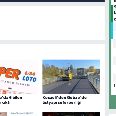
1
o’da 6 bilen
Kocaeli'den Gebze’de
 çıktı
üstyapı seferberliği