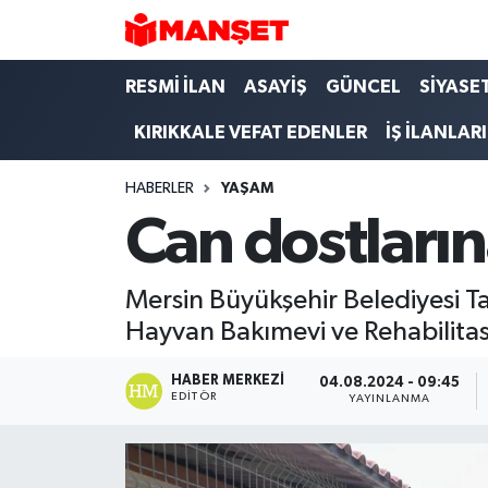
Hava Durumu
RESMİ İLAN
ASAYİŞ
GÜNCEL
SİYASE
KIRIKKALE VEFAT EDENLER
İŞ İLANLARI
Trafik Durumu
HABERLER
YAŞAM
Süper Lig Puan Durumu ve Fikstür
Can dostların
Tüm Manşetler
Mersin Büyükşehir Belediyesi Ta
Son Dakika Haberleri
Hayvan Bakımevi ve Rehabilitas
Haber Arşivi
HABER MERKEZI
04.08.2024 - 09:45
EDITÖR
YAYINLANMA