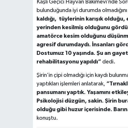
Kaşlı Geçici Hayvan Bakımevi’nde Soru
bulunduğunda iyi durumda olmadığını 
kaldığı, tüylerinin karışık olduğu,
yerinden kesilmiş olduğunu gördük
amatörce kesim olduğunu düşünmek
agresif durumdaydı. İnsanları gör
Dostumuz 10 yaşında. Şu an gayet s
rehabilitasyonu yapıldı”
dedi.
Şirin’in çipi olmadığı için kaydı bulunm
yaptıkları işlemleri anlatarak,
“Tırnakla
pansumanı yaptık. Yaşamını etkileye
Psikolojisi düzgün, sakin. Şirin b
olduğu gibi huzur içerisinde. Barı
konuştu.