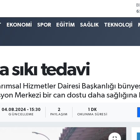
D
4
E
T
EKONOMİ
SPOR
EĞİTİM
SAĞLIK
TEKNOLOJİ
5
S
6
G
6
B
a sıkı tedavi
1
rımsal Hizmetler Dairesi Başkanlığı bünye
yon Merkezi bir can dostu daha sağlığına
04.08.2024 - 15:30
2
1 DK
GÜNCELLEME
PAYLAŞIM
OKUNMA SÜRESI