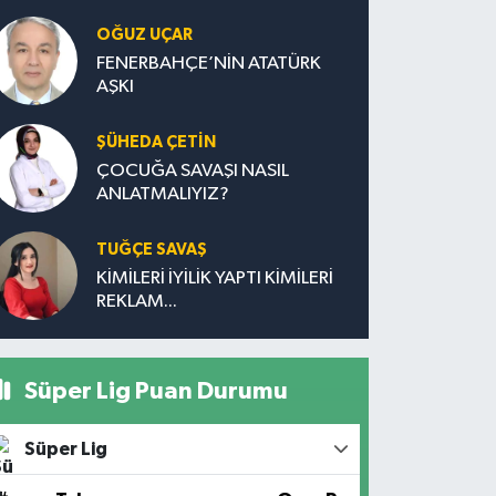
OĞUZ UÇAR
FENERBAHÇE’NİN ATATÜRK
AŞKI
ŞÜHEDA ÇETİN
ÇOCUĞA SAVAŞI NASIL
ANLATMALIYIZ?
TUĞÇE SAVAŞ
KİMİLERİ İYİLİK YAPTI KİMİLERİ
REKLAM...
Süper Lig Puan Durumu
Süper Lig