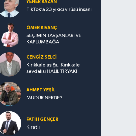
YENER KAZAN
TikTok’a 23 yıkıcı virüsü insanı
ÖMER KIVANÇ
SEÇİMİN TAVŞANLARI VE
KAPLUMBAĞA
CENGİZ SELCİ
Kırıkkale aşığı...Kırıkkale
sevdalısı HALİL TİRYAKİ
AHMET YEŞİL
MÜDÜR NERDE?
FATIH GENÇER
Kıratlı