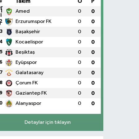
#
Takım
O
P
1
Amed
0
0
2
Erzurumspor FK
0
0
3
Başakşehir
0
0
4
Kocaelispor
0
0
5
Beşiktaş
0
0
6
Eyüpspor
0
0
7
Galatasaray
0
0
8
Çorum FK
0
0
9
Gaziantep FK
0
0
0
Alanyaspor
0
0
Detaylar için tıklayın