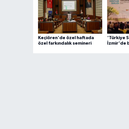
Keçiören'de özel haftada
'Türkiye S
özel farkındalık semineri
İzmir'de 