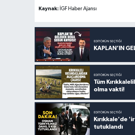
Kaynak:
İGF Haber Ajansı
EDITÖRÜN SEÇTIĞI
KAPLAN’IN GEL
EDITÖRÜN SEÇTIĞI
Tüm Kırıkkalelil
olma vakti!
EDITÖRÜN SEÇTIĞI
Kırıkkale'de '
tutuklandı