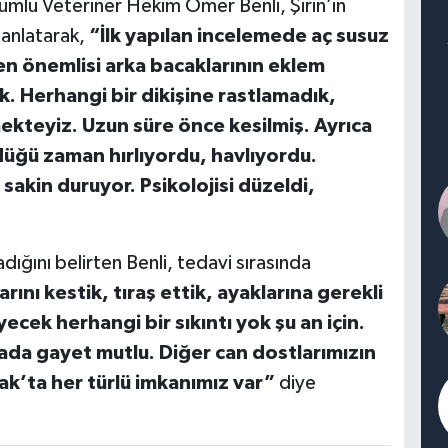
mlu Veteriner Hekim Ömer Benli, Şirin’in
anlatarak,
“İlk yapılan incelemede aç susuz
 en önemlisi arka bacaklarının eklem
. Herhangi bir dikişine rastlamadık,
teyiz. Uzun süre önce kesilmiş. Ayrıca
düğü zaman hırlıyordu, havlıyordu.
akin duruyor. Psikolojisi düzeldi,
adığını belirten Benli, tedavi sırasında
rını kestik, tıraş ettik, ayaklarına gerekli
cek herhangi bir sıkıntı yok şu an için.
urada gayet mutlu. Diğer can dostlarımızın
nak’ta her türlü imkanımız var”
diye