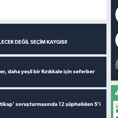
ECEK DEĞİL SEÇİM KAYGISI!
er, daha yeşil bir Kırıkkale için seferber
irtikap' soruşturmasında 12 şüpheliden 5’i