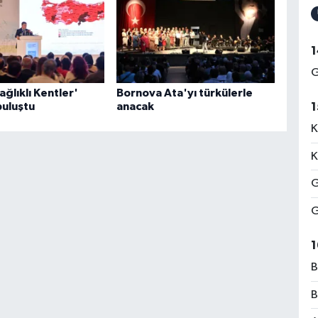
1
G
ağlıklı Kentler'
Bornova Ata'yı türkülerle
buluştu
anacak
1
K
K
G
G
1
B
B