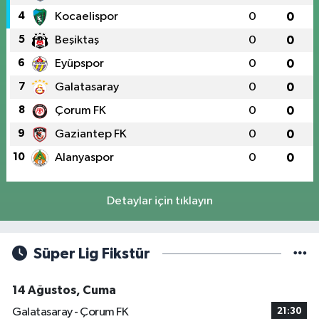
4
Kocaelispor
0
0
5
Beşiktaş
0
0
6
Eyüpspor
0
0
7
Galatasaray
0
0
8
Çorum FK
0
0
9
Gaziantep FK
0
0
10
Alanyaspor
0
0
Detaylar için tıklayın
Süper Lig Fikstür
14 Ağustos, Cuma
Galatasaray - Çorum FK
21:30