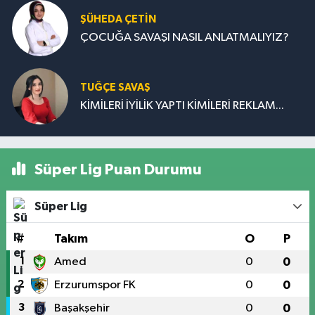
ŞÜHEDA ÇETİN
ÇOCUĞA SAVAŞI NASIL ANLATMALIYIZ?
TUĞÇE SAVAŞ
KİMİLERİ İYİLİK YAPTI KİMİLERİ REKLAM...
Süper Lig Puan Durumu
Süper Lig
#
Takım
O
P
1
Amed
0
0
2
Erzurumspor FK
0
0
3
Başakşehir
0
0