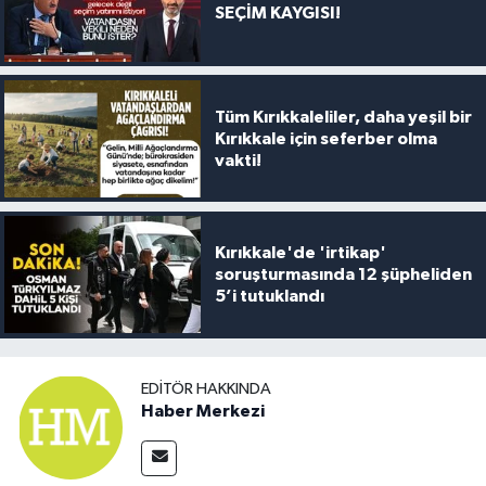
SEÇİM KAYGISI!
Tüm Kırıkkaleliler, daha yeşil bir
Kırıkkale için seferber olma
vakti!
Kırıkkale'de 'irtikap'
soruşturmasında 12 şüpheliden
5’i tutuklandı
EDITÖR HAKKINDA
Haber Merkezi