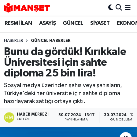
RESMİ İLAN
ASAYİŞ
GÜNCEL
SİYASET
EKONO
Hava Durumu
Trafik Durumu
HABERLER
GÜNCEL HABERLER
Bunu da gördük! Kırıkkale
Süper Lig Puan Durumu ve Fikstür
Üniversitesi için sahte
Tüm Manşetler
diploma 25 bin lira!
Sosyal medya üzerinden şahıs veya şahısların,
Son Dakika Haberleri
Türkiye’deki her üniversite için sahte diploma
hazırlayarak sattığı ortaya çıktı.
Haber Arşivi
HABER MERKEZI
30.07.2024 - 13:17
30.07.2024 - 13:
EDITÖR
YAYINLANMA
GÜNCELLEME