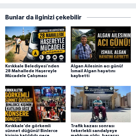
Bunlar da ilginizi çekebilir
Kırıkkale Belediyesi’nden
Algan Ailesinin acı günü!
28 Mahallede Haşereyle
İsmail Algan hayatını
Mücadele Çalışması
kaybetti
Kırıkkale’de görkemli
Trafik kazası sonrası
sünnet düğünü! Binlerce
tekerlekli sandalyeye
kişinin katıldığı gece
mahkum oldu, başarısı