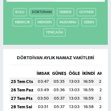
BOLU
DÖRTDİVAN
GEREDE
GÖYNÜK
KIBRISCIK
MENGEN
MUDURNU
SEBEN
YENİÇAĞA
DÖRTDİVAN AYLIK NAMAZ VAKITLERI
İMSAK
GÜNEŞ
ÖĞLE
İKINDI
AKŞA
25 Tem Cts
03:47
05:35
13:03
16:59
20:22
26 Tem Paz
03:49
05:36
13:03
16:59
20:21
27 Tem Pts
03:50
05:37
13:03
16:59
20:20
28 Tem Sal
03:51
05:37
13:03
16:58
20:19