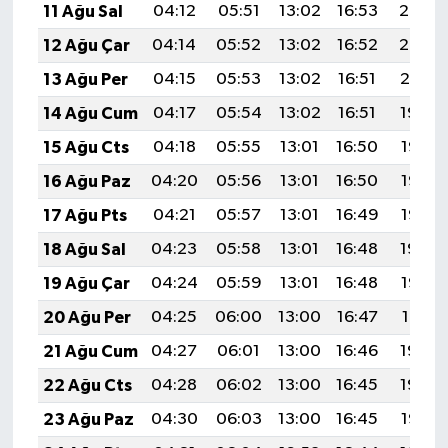
11 Ağu Sal
04:12
05:51
13:02
16:53
20:03
12 Ağu Çar
04:14
05:52
13:02
16:52
20:02
13 Ağu Per
04:15
05:53
13:02
16:51
20:01
14 Ağu Cum
04:17
05:54
13:02
16:51
19:59
15 Ağu Cts
04:18
05:55
13:01
16:50
19:58
16 Ağu Paz
04:20
05:56
13:01
16:50
19:57
17 Ağu Pts
04:21
05:57
13:01
16:49
19:55
18 Ağu Sal
04:23
05:58
13:01
16:48
19:54
19 Ağu Çar
04:24
05:59
13:01
16:48
19:52
20 Ağu Per
04:25
06:00
13:00
16:47
19:51
21 Ağu Cum
04:27
06:01
13:00
16:46
19:49
22 Ağu Cts
04:28
06:02
13:00
16:45
19:48
23 Ağu Paz
04:30
06:03
13:00
16:45
19:47