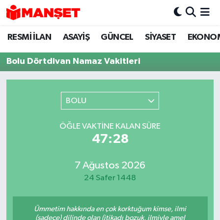
RESMİ İLAN
ASAYİŞ
GÜNCEL
SİYASET
EKONO
Hava Durumu
Bolu Dörtdivan Namaz Vakitleri
Trafik Durumu
Süper Lig Puan Durumu ve Fikstür
BOLU
Tüm Manşetler
ÖĞLE VAKTINE KALAN SÜRE
47:28
Son Dakika Haberleri
Haber Arşivi
7 Ağustos 2026
24 Safer 1448
Ümmetim hakkında en çok korktuğum kimse, ilmi
(sadece) dilinde olan (itikadı bozuk, ilmiyle amel