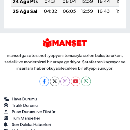
24 Ağu Pts
04:31
06:04
12:59
16:44
19:45
25 Ağu Sal
04:32
06:05
12:59
16:43
19:43
mansetgazetesi.net, yepyeni temasıyla sizleri buluştururken,
sadelik ve modernizmi bir araya getiriyor. Şatafattan kaçınıyor ve
insanlara haber okuyabilecekleri bir altyapı sunuyor.
Hava Durumu
Trafik Durumu
Puan Durumu ve Fikstür
Tüm Manşetler
Son Dakika Haberleri