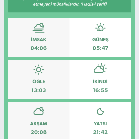
etmeyen) münafıklardır. (Hadis-i şerif)
İMSAK
GÜNEŞ
04:06
05:47
ÖĞLE
İKINDI
13:03
16:55
AKŞAM
YATSI
20:08
21:42