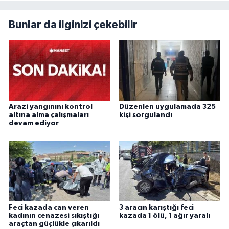
Bunlar da ilginizi çekebilir
Arazi yangınını kontrol
Düzenlen uygulamada 325
altına alma çalışmaları
kişi sorgulandı
devam ediyor
Feci kazada can veren
3 aracın karıştığı feci
kadının cenazesi sıkıştığı
kazada 1 ölü, 1 ağır yaralı
araçtan güçlükle çıkarıldı