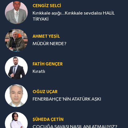
CENGİZ SELCİ
Kırıkkale aşığı...Kırıkkale sevdalısı HALİL
TİRYAKİ
AHMET YEŞİL
MÜDÜR NERDE?
FATIH GENÇER
Kıratlı
OĞUZ UÇAR
FENERBAHÇE’NİN ATATÜRK AŞKI
ŞÜHEDA ÇETİN
ÇOCUĞA SAVAŞI NASIL ANLATMALIYIZ?