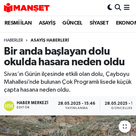
RESMİ İLAN
ASAYİŞ
GÜNCEL
SİYASET
EKONO
Hava Durumu
Trafik Durumu
HABERLER
ASAYİŞ HABERLERİ
Bir anda başlayan dolu
Süper Lig Puan Durumu ve Fikstür
okulda hasara neden oldu
Tüm Manşetler
Sivas’ın Gürün ilçesinde etkili olan dolu, Çayboyu
Mahallesi’nde bulunan Çok Programlı lisede küçük
Son Dakika Haberleri
çapta hasana neden oldu.
Haber Arşivi
HABER MERKEZI
28.05.2025 - 15:46
28.05.2025 - 16
EDITÖR
YAYINLANMA
GÜNCELLEME