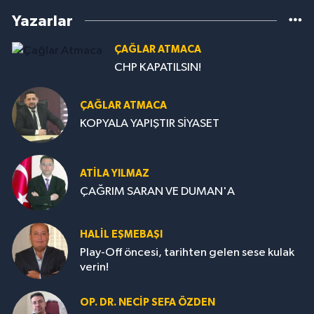
Yazarlar
ÇAĞLAR ATMACA
CHP KAPATILSIN!
ÇAĞLAR ATMACA
KOPYALA YAPIŞTIR SİYASET
ATILA YILMAZ
ÇAĞRIM SARAN VE DUMAN'A
HALIL EŞMEBAŞI
Play-Off öncesi, tarihten gelen sese kulak
verin!
OP. DR. NECIP SEFA ÖZDEN