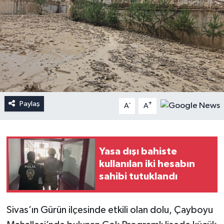
Paylaş
-
+
A
A
Yasa dışı bahiste
kullanılan iki hesabın
sahibi tutuklandı
Sivas’ın Gürün ilçesinde etkili olan dolu, Çayboyu