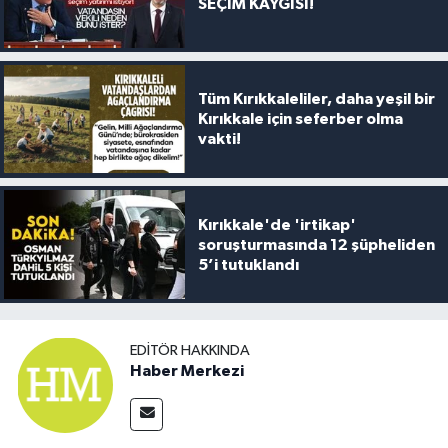
SEÇİM KAYGISI!
Tüm Kırıkkaleliler, daha yeşil bir
Kırıkkale için seferber olma
vakti!
Kırıkkale'de 'irtikap'
soruşturmasında 12 şüpheliden
5’i tutuklandı
EDITÖR HAKKINDA
Haber Merkezi