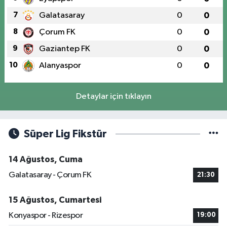
7
Galatasaray
0
0
8
Çorum FK
0
0
9
Gaziantep FK
0
0
10
Alanyaspor
0
0
Detaylar için tıklayın
Süper Lig Fikstür
14 Ağustos, Cuma
Galatasaray - Çorum FK
21:30
15 Ağustos, Cumartesi
Konyaspor - Rizespor
19:00