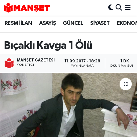
RESMİ İLAN
ASAYİŞ
GÜNCEL
SİYASET
EKONO
Hava Durumu
Trafik Durumu
Bıçaklı Kavga 1 Ölü
Süper Lig Puan Durumu ve Fikstür
MANŞET GAZETESI
11.09.2017 - 18:28
1 DK
YÖNETICI
YAYINLANMA
OKUNMA SÜRE
Tüm Manşetler
Son Dakika Haberleri
Haber Arşivi