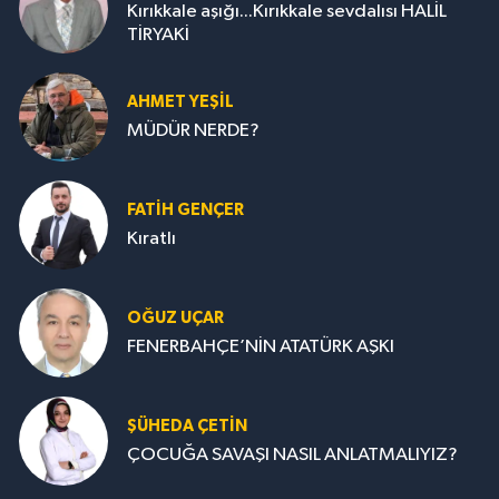
Kırıkkale aşığı...Kırıkkale sevdalısı HALİL
TİRYAKİ
AHMET YEŞİL
MÜDÜR NERDE?
FATIH GENÇER
Kıratlı
OĞUZ UÇAR
FENERBAHÇE’NİN ATATÜRK AŞKI
ŞÜHEDA ÇETİN
ÇOCUĞA SAVAŞI NASIL ANLATMALIYIZ?