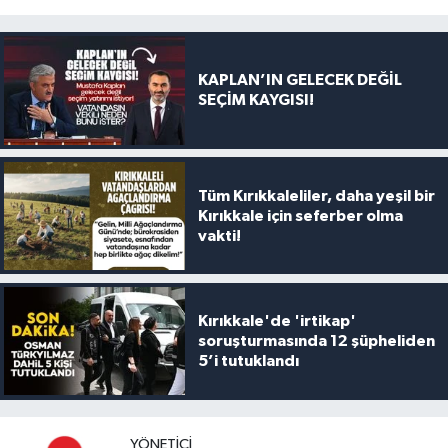
KAPLAN’IN GELECEK DEĞİL
SEÇİM KAYGISI!
Tüm Kırıkkaleliler, daha yeşil bir
Kırıkkale için seferber olma
vakti!
Kırıkkale'de 'irtikap'
soruşturmasında 12 şüpheliden
5’i tutuklandı
YÖNETICI