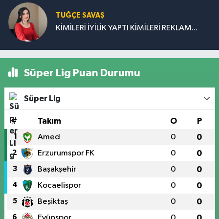
TUĞÇE SAVAŞ
KİMİLERİ İYİLİK YAPTI KİMİLERİ REKLAM...
Süper Lig Puan Durumu
Süper Lig
#
Takım
O
P
1
Amed
0
0
2
Erzurumspor FK
0
0
3
Başakşehir
0
0
4
Kocaelispor
0
0
5
Beşiktaş
0
0
6
Eyüpspor
0
0