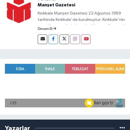
Manşet Gazetesi
Kırıkkale Manşet Gazetesi 22 Ağustos 1989
tarihinde Kırıkkale'de kurulmuştur. Kırıkkale'nin
en eski gazetelerinden olan Manşet Gazetesi
Devam Et
yazılı yayın hayatına devam ederken,
teknolojinin gelişimine de her daim ayak
uydurmuş ve Digital Medyada da Kırıkkale'nin
en öncü markalarından olmuştur. Kırıkkale'de
yayın hayatına devam eden 4 gazete ve Basın
İlan Kurumuna bağlı 4 haber sitesinden
birisidir.
Yazarlar