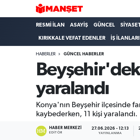
Hava Durumu
RESMİ İLAN
ASAYİŞ
GÜNCEL
SİYASE
KIRIKKALE VEFAT EDENLER
İŞ İLANLARI
Trafik Durumu
HABERLER
GÜNCEL HABERLER
Süper Lig Puan Durumu ve Fikstür
Beyşehir'deki 
Tüm Manşetler
yaralandı
Son Dakika Haberleri
Haber Arşivi
Konya'nın Beyşehir ilçesinde fa
kaybederken, 11 kişi yaralandı.
HABER MERKEZI
27.06.2026 - 12:13
EDITÖR
YAYINLANMA