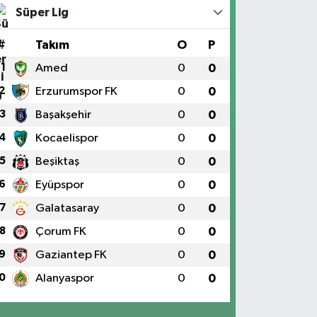
Süper Lig
#
Takım
O
P
1
Amed
0
0
2
Erzurumspor FK
0
0
3
Başakşehir
0
0
4
Kocaelispor
0
0
5
Beşiktaş
0
0
6
Eyüpspor
0
0
7
Galatasaray
0
0
8
Çorum FK
0
0
9
Gaziantep FK
0
0
0
Alanyaspor
0
0