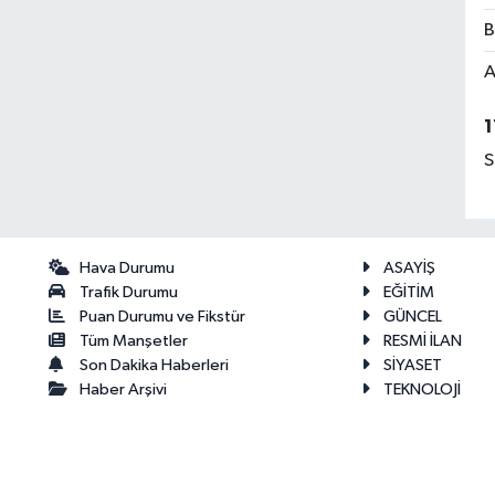
B
A
1
S
Hava Durumu
ASAYİŞ
Trafik Durumu
EĞİTİM
Puan Durumu ve Fikstür
GÜNCEL
Tüm Manşetler
RESMİ İLAN
Son Dakika Haberleri
SİYASET
Haber Arşivi
TEKNOLOJİ