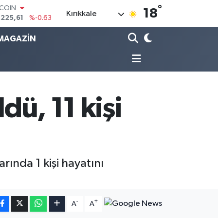
°
LAR
18
Kırıkkale
,7143
%0.16
RO
MAGAZİN
,0317
%-0.02
ERLİN
,2463
%0.07
AM ALTIN
10.40
%0.45
ST100
.799
%70
dü, 11 kişi
rında 1 kişi hayatını
-
+
A
A