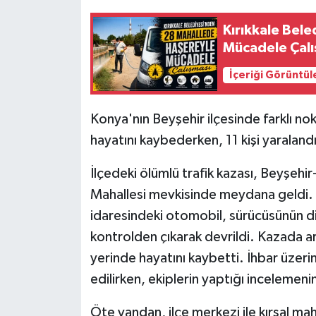
Kırıkkale Bel
Mücadele Çalı
İçeriği Görüntül
Konya'nın Beyşehir ilçesinde farklı no
hayatını kaybederken, 11 kişi yaralandı
İlçedeki ölümlü trafik kazası, Beyşehi
Mahallesi mevkisinde meydana geldi. E
idaresindeki otomobil, sürücüsünün d
kontrolden çıkarak devrildi. Kazada a
yerinde hayatını kaybetti. İhbar üzeri
edilirken, ekiplerin yaptığı incelemen
Öte yandan, ilçe merkezi ile kırsal ma