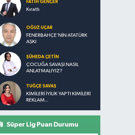
FATIH GENÇER
Kıratlı
OĞUZ UÇAR
FENERBAHÇE’NİN ATATÜRK
AŞKI
ŞÜHEDA ÇETİN
ÇOCUĞA SAVAŞI NASIL
ANLATMALIYIZ?
TUĞÇE SAVAŞ
KİMİLERİ İYİLİK YAPTI KİMİLERİ
REKLAM...
Süper Lig Puan Durumu