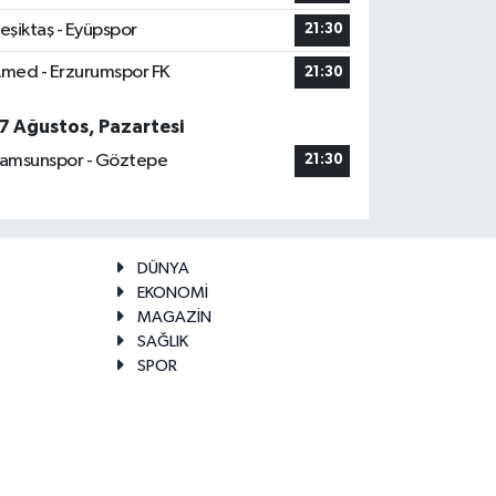
eşiktaş - Eyüpspor
21:30
med - Erzurumspor FK
21:30
7 Ağustos, Pazartesi
amsunspor - Göztepe
21:30
DÜNYA
EKONOMİ
MAGAZİN
SAĞLIK
SPOR