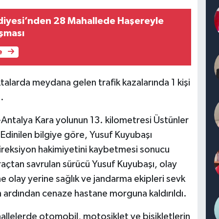
ediyesi’nden 28 Mahallede Haşereyle
şması
e
ktalarda meydana gelen trafik kazalarında 1 kişi
.
r-Antalya Kara yolunun 13. kilometresi Üstünler
dinilen bilgiye göre, Yusuf Kuyubaşı
ireksiyon hakimiyetini kaybetmesi sonucu
raçtan savrulan sürücü Yusuf Kuyubaşı, olay
ne olay yerine sağlık ve jandarma ekipleri sevk
in ardından cenaze hastane morguna kaldırıldı.
hallelerde otomobil, motosiklet ve bisikletlerin