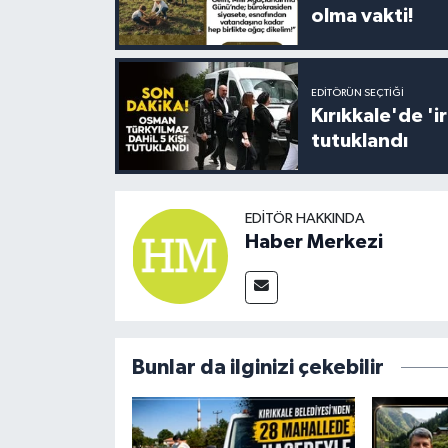
olma vakti!
EDITÖRÜN SEÇTIĞI
Kırıkkale'de '
tutuklandı
EDITÖR HAKKINDA
Haber Merkezi
Bunlar da ilginizi çekebilir