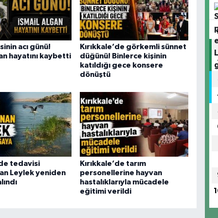
sinin acı günü!
Kırıkkale’de görkemli sünnet
an hayatını kaybetti
düğünü! Binlerce kişinin
katıldığı gece konsere
dönüştü
de tedavisi
Kırıkkale’de tarım
n Leylek yeniden
personellerine hayvan
lındı
hastalıklarıyla mücadele
eğitimi verildi
1