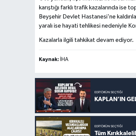
karıştığı farklı trafik kazalarında ise t
Beyşehir Devlet Hastanesi'ne kaldırılar
yaralı ise hayati tehlikesi nedeniyle K
Kazalarla ilgili tahkikat devam ediyor.
Kaynak:
İHA
EDITÖRÜN SEÇTIĞI
KAPLAN’IN GEL
EDITÖRÜN SEÇTIĞI
Tüm Kırıkkalelil