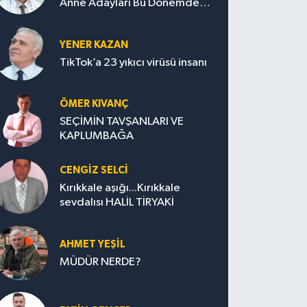
Anne Adayları Bu Dönemde
Nelere Dikkat Etmeli?
YENER KAZAN
TikTok’a 23 yıkıcı virüsü insanı
ÖMER KIVANÇ
SEÇİMİN TAVŞANLARI VE
KAPLUMBAĞA
CENGİZ SELCİ
Kırıkkale aşığı...Kırıkkale
sevdalısı HALİL TİRYAKİ
AHMET YEŞİL
MÜDÜR NERDE?