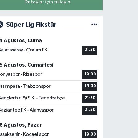
Detaylar için tıklayın
Süper Lig Fikstür
4 Ağustos, Cuma
alatasaray - Çorum FK
21:30
5 Ağustos, Cumartesi
onyaspor - Rizespor
19:00
asımpaşa - Trabzonspor
19:00
ençlerbirliği S.K. - Fenerbahçe
21:30
aziantep FK - Alanyaspor
21:30
6 Ağustos, Pazar
aşakşehir - Kocaelispor
19:00