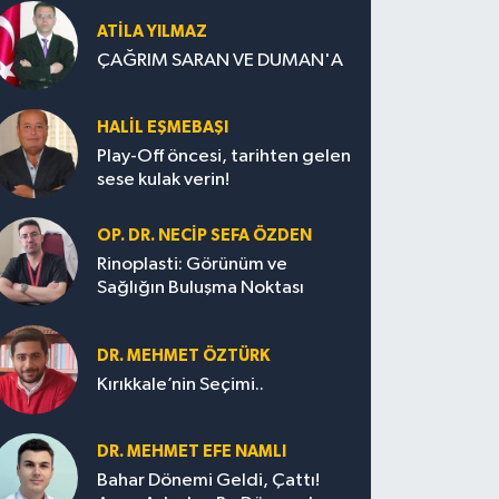
ATILA YILMAZ
ÇAĞRIM SARAN VE DUMAN'A
HALIL EŞMEBAŞI
Play-Off öncesi, tarihten gelen
sese kulak verin!
OP. DR. NECIP SEFA ÖZDEN
Rinoplasti: Görünüm ve
Sağlığın Buluşma Noktası
DR. MEHMET ÖZTÜRK
Kırıkkale’nin Seçimi..
DR. MEHMET EFE NAMLI
Bahar Dönemi Geldi, Çattı!