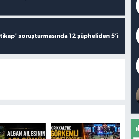
irtikap' soruşturmasında 12 şüpheliden 5’i