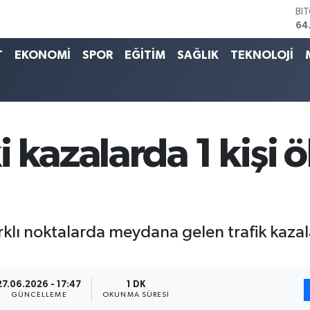
DO
47
EU
T
EKONOMİ
SPOR
EĞİTİM
SAĞLIK
TEKNOLOJİ
55
ST
64
GR
65
Bİ
13
kazalarda 1 kişi öl
rklı noktalarda meydana gelen trafik kazala
27.06.2026 - 17:47
1 DK
GÜNCELLEME
OKUNMA SÜRESI