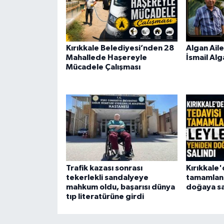
Kırıkkale Belediyesi’nden 28
Algan Aile
Mahallede Haşereyle
İsmail Alg
Mücadele Çalışması
Trafik kazası sonrası
Kırıkkale'
tekerlekli sandalyeye
tamamlana
mahkum oldu, başarısı dünya
doğaya sa
tıp literatürüne girdi