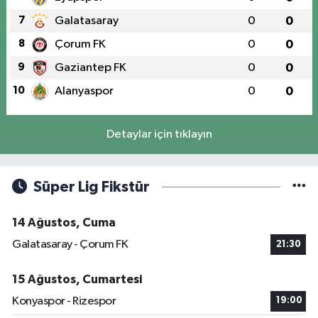
7
Galatasaray
0
0
8
Çorum FK
0
0
9
Gaziantep FK
0
0
10
Alanyaspor
0
0
Detaylar için tıklayın
Süper Lig Fikstür
14 Ağustos, Cuma
Galatasaray - Çorum FK
21:30
15 Ağustos, Cumartesi
Konyaspor - Rizespor
19:00