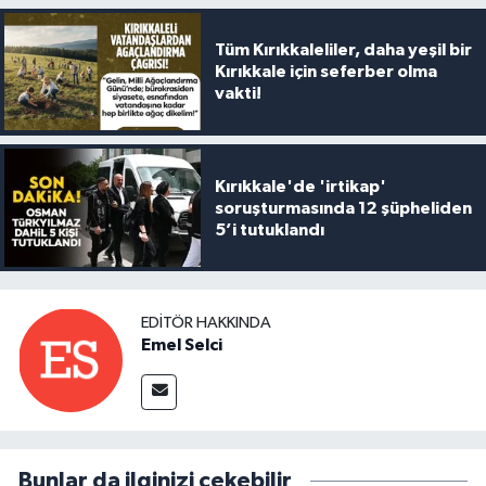
Tüm Kırıkkaleliler, daha yeşil bir
Kırıkkale için seferber olma
vakti!
Kırıkkale'de 'irtikap'
soruşturmasında 12 şüpheliden
5’i tutuklandı
EDITÖR HAKKINDA
Emel Selci
Bunlar da ilginizi çekebilir