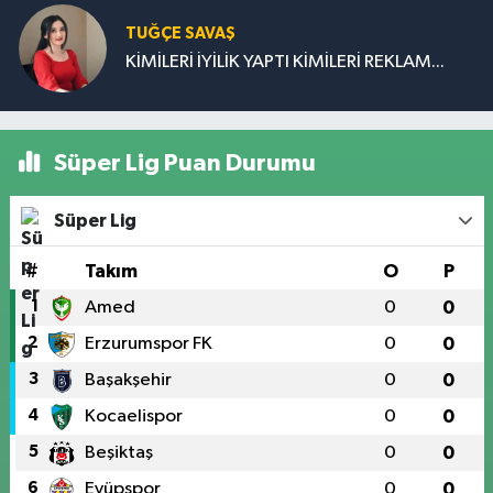
TUĞÇE SAVAŞ
KİMİLERİ İYİLİK YAPTI KİMİLERİ REKLAM...
Süper Lig Puan Durumu
Süper Lig
#
Takım
O
P
1
Amed
0
0
2
Erzurumspor FK
0
0
3
Başakşehir
0
0
4
Kocaelispor
0
0
5
Beşiktaş
0
0
6
Eyüpspor
0
0