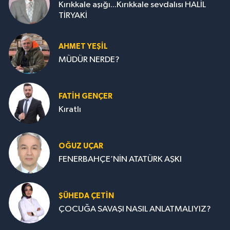
Kırıkkale aşığı...Kırıkkale sevdalısı HALİL
TİRYAKİ
AHMET YEŞİL
MÜDÜR NERDE?
FATIH GENÇER
Kıratlı
OĞUZ UÇAR
FENERBAHÇE’NİN ATATÜRK AŞKI
ŞÜHEDA ÇETİN
ÇOCUĞA SAVAŞI NASIL ANLATMALIYIZ?