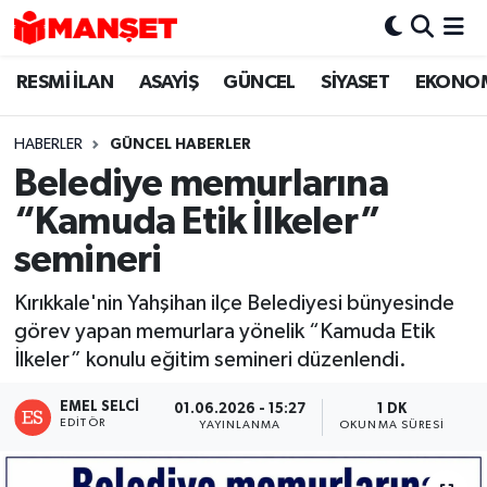
RESMİ İLAN
ASAYİŞ
GÜNCEL
SİYASET
EKONO
Hava Durumu
Trafik Durumu
HABERLER
GÜNCEL HABERLER
Belediye memurlarına
Süper Lig Puan Durumu ve Fikstür
“Kamuda Etik İlkeler”
Tüm Manşetler
semineri
Kırıkkale'nin Yahşihan ilçe Belediyesi bünyesinde
Son Dakika Haberleri
görev yapan memurlara yönelik “Kamuda Etik
İlkeler” konulu eğitim semineri düzenlendi.
Haber Arşivi
EMEL SELCI
01.06.2026 - 15:27
1 DK
EDITÖR
YAYINLANMA
OKUNMA SÜRESI