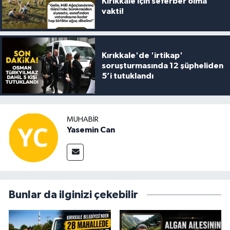
Kırıkkale için seferber olma
vakti!
Kırıkkale'de 'irtikap'
soruşturmasında 12 şüpheliden
5’i tutuklandı
MUHABIR
Yasemin Can
Bunlar da ilginizi çekebilir