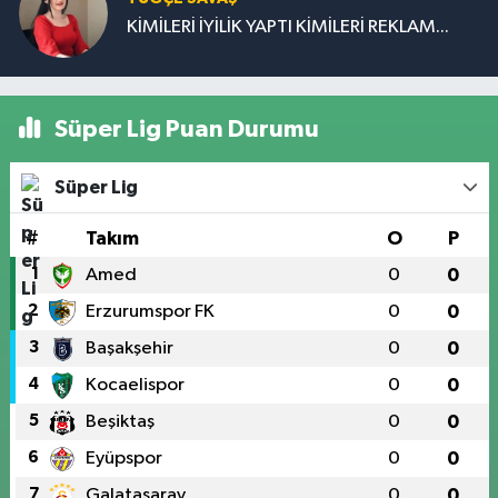
KİMİLERİ İYİLİK YAPTI KİMİLERİ REKLAM...
Süper Lig Puan Durumu
Süper Lig
#
Takım
O
P
1
Amed
0
0
2
Erzurumspor FK
0
0
3
Başakşehir
0
0
4
Kocaelispor
0
0
5
Beşiktaş
0
0
6
Eyüpspor
0
0
7
Galatasaray
0
0