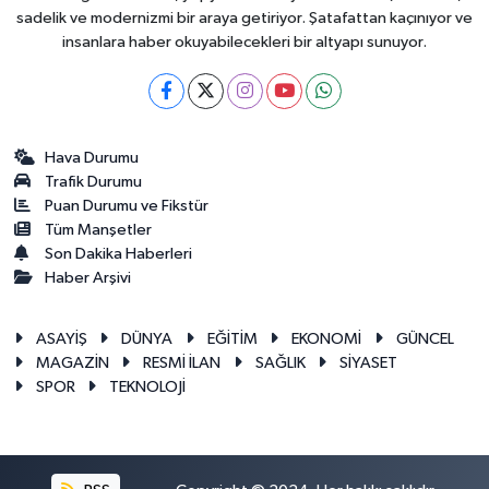
sadelik ve modernizmi bir araya getiriyor. Şatafattan kaçınıyor ve
insanlara haber okuyabilecekleri bir altyapı sunuyor.
Hava Durumu
Trafik Durumu
Puan Durumu ve Fikstür
Tüm Manşetler
Son Dakika Haberleri
Haber Arşivi
ASAYİŞ
DÜNYA
EĞİTİM
EKONOMİ
GÜNCEL
MAGAZİN
RESMİ İLAN
SAĞLIK
SİYASET
SPOR
TEKNOLOJİ