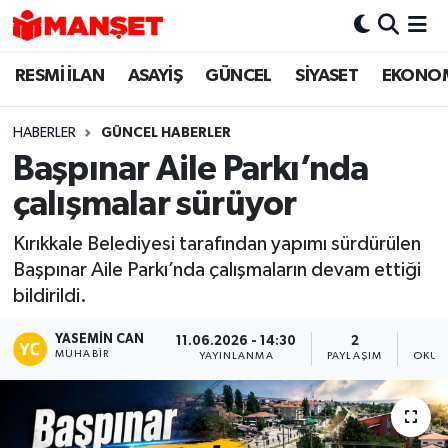
RESMİ İLAN
ASAYİŞ
GÜNCEL
SİYASET
EKONO
Hava Durumu
Trafik Durumu
HABERLER
GÜNCEL HABERLER
Başpınar Aile Parkı’nda
Süper Lig Puan Durumu ve Fikstür
çalışmalar sürüyor
Tüm Manşetler
Kırıkkale Belediyesi tarafından yapımı sürdürülen
Başpınar Aile Parkı’nda çalışmaların devam ettiği
Son Dakika Haberleri
bildirildi.
Haber Arşivi
YASEMIN CAN
11.06.2026 - 14:30
2
MUHABIR
YAYINLANMA
PAYLAŞIM
OKUN