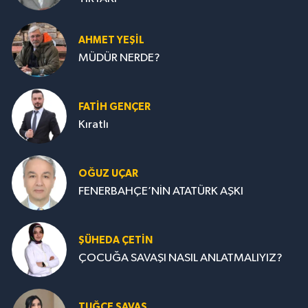
AHMET YEŞİL
MÜDÜR NERDE?
FATIH GENÇER
Kıratlı
OĞUZ UÇAR
FENERBAHÇE’NİN ATATÜRK AŞKI
ŞÜHEDA ÇETİN
ÇOCUĞA SAVAŞI NASIL ANLATMALIYIZ?
TUĞÇE SAVAŞ