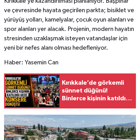
Kırıkkale’ye kazandırılması planlanıyor. Başpınar
ve çevresinde hayata geçirilen parkta; bisiklet ve
yürüyüş yolları, kamelyalar, çocuk oyun alanları ve
spor alanları yer alacak. Projenin, modern hayatın
stresinden uzaklaşmak isteyen vatandaşlar için
yeni bir nefes alanı olması hedefleniyor.
Haber: Yasemin Can
Kırıkkale’de görkemli
sünnet düğünü!
Binlerce kişinin katıldığı
gece konsere dönüştü