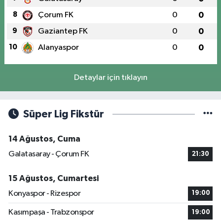
8
Çorum FK
0
0
9
Gaziantep FK
0
0
10
Alanyaspor
0
0
Detaylar için tıklayın
Süper Lig Fikstür
14 Ağustos, Cuma
Galatasaray - Çorum FK
21:30
15 Ağustos, Cumartesi
Konyaspor - Rizespor
19:00
Kasımpaşa - Trabzonspor
19:00