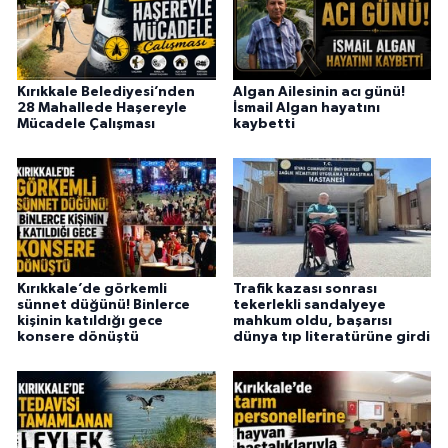
Kırıkkale Belediyesi’nden
Algan Ailesinin acı günü!
28 Mahallede Haşereyle
İsmail Algan hayatını
Mücadele Çalışması
kaybetti
Kırıkkale’de görkemli
Trafik kazası sonrası
sünnet düğünü! Binlerce
tekerlekli sandalyeye
kişinin katıldığı gece
mahkum oldu, başarısı
konsere dönüştü
dünya tıp literatürüne girdi