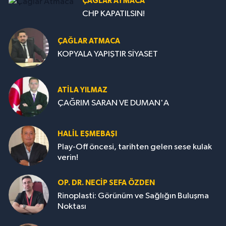
ÇAĞLAR ATMACA
CHP KAPATILSIN!
ÇAĞLAR ATMACA
KOPYALA YAPIŞTIR SİYASET
ATILA YILMAZ
ÇAĞRIM SARAN VE DUMAN'A
HALIL EŞMEBAŞI
Play-Off öncesi, tarihten gelen sese kulak
verin!
OP. DR. NECIP SEFA ÖZDEN
Rinoplasti: Görünüm ve Sağlığın Buluşma
Noktası