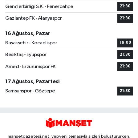
Gençlerbirliği S.K. - Fenerbahçe
21:30
Gaziantep FK - Alanyaspor
21:30
16 Ağustos, Pazar
Başakşehir - Kocaelispor
19:00
Beşiktaş - Eyüpspor
21:30
Amed - Erzurumspor FK
21:30
17 Ağustos, Pazartesi
Samsunspor - Göztepe
21:30
mansetgazetesi.net, yepyeni temasıyla sizleri buluştururken,