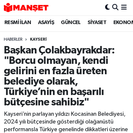
RESMİ İLAN
ASAYİŞ
GÜNCEL
SİYASET
EKONO
Hava Durumu
Trafik Durumu
HABERLER
KAYSERI
Başkan Çolakbayrakdar:
Süper Lig Puan Durumu ve Fikstür
"Borcu olmayan, kendi
Tüm Manşetler
gelirini en fazla üreten
belediye olarak,
Son Dakika Haberleri
Türkiye’nin en başarılı
Haber Arşivi
bütçesine sahibiz"
Kayseri’nin parlayan yıldızı Kocasinan Belediyesi,
2024 yılı bütçesinde gösterdiği olağanüstü
performansla Türkiye genelinde dikkatleri üzerine