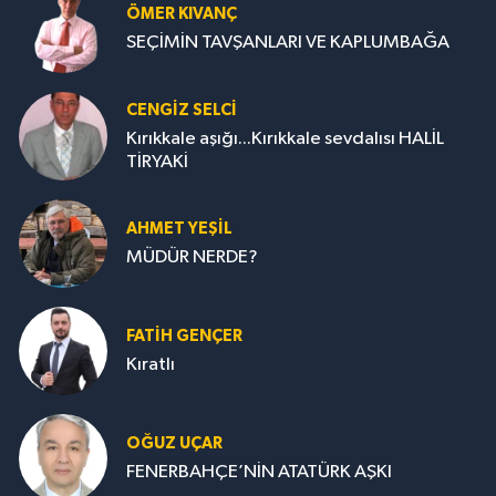
ÖMER KIVANÇ
SEÇİMİN TAVŞANLARI VE KAPLUMBAĞA
CENGİZ SELCİ
Kırıkkale aşığı...Kırıkkale sevdalısı HALİL
TİRYAKİ
AHMET YEŞİL
MÜDÜR NERDE?
FATIH GENÇER
Kıratlı
OĞUZ UÇAR
FENERBAHÇE’NİN ATATÜRK AŞKI