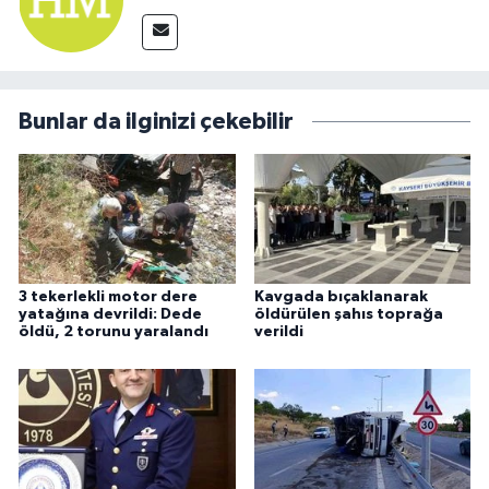
Bunlar da ilginizi çekebilir
3 tekerlekli motor dere
Kavgada bıçaklanarak
yatağına devrildi: Dede
öldürülen şahıs toprağa
öldü, 2 torunu yaralandı
verildi