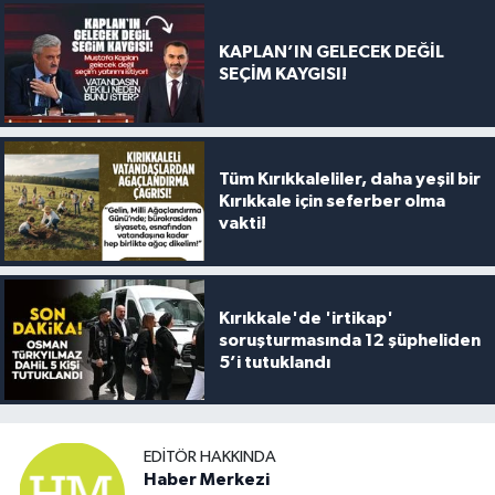
KAPLAN’IN GELECEK DEĞİL
SEÇİM KAYGISI!
Tüm Kırıkkaleliler, daha yeşil bir
Kırıkkale için seferber olma
vakti!
Kırıkkale'de 'irtikap'
soruşturmasında 12 şüpheliden
5’i tutuklandı
EDITÖR HAKKINDA
Haber Merkezi