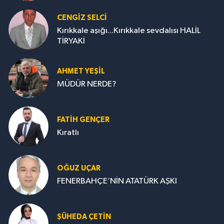
CENGİZ SELCİ
Kırıkkale aşığı...Kırıkkale sevdalısı HALİL
TİRYAKİ
AHMET YEŞİL
MÜDÜR NERDE?
FATIH GENÇER
Kıratlı
OĞUZ UÇAR
FENERBAHÇE’NİN ATATÜRK AŞKI
ŞÜHEDA ÇETİN