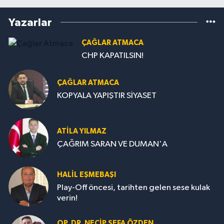
Yazarlar
ÇAĞLAR ATMACA
CHP KAPATILSIN!
ÇAĞLAR ATMACA
KOPYALA YAPIŞTIR SİYASET
ATILA YILMAZ
ÇAĞRIM SARAN VE DUMAN'A
HALIL EŞMEBAŞI
Play-Off öncesi, tarihten gelen sese kulak
verin!
OP. DR. NECIP SEFA ÖZDEN