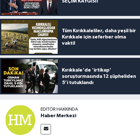
SEÇİM KAYGISI!
Tüm Kırıkkaleliler, daha yeşil bir
Kırıkkale için seferber olma
vakti!
Kırıkkale'de 'irtikap'
soruşturmasında 12 şüpheliden
5’i tutuklandı
EDITÖR HAKKINDA
Haber Merkezi