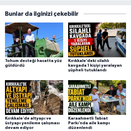
Bunlar da ilginizi çekebilir
Tohum desteği hasatta yüz
Kırıkkale’deki silahlı
güldürdü
kavgada 1 kişiyi yaralayan
şüpheli tutuklandı
Kırıkkale’de altyapı ve
Karaahmetli Tabiat
üstyapı yenileme çalışması
Parkı’nda aile kampı
devam ediyor
düzenlendi