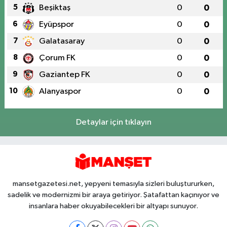
5
Beşiktaş
0
0
6
Eyüpspor
0
0
7
Galatasaray
0
0
8
Çorum FK
0
0
9
Gaziantep FK
0
0
10
Alanyaspor
0
0
Detaylar için tıklayın
mansetgazetesi.net, yepyeni temasıyla sizleri buluştururken,
sadelik ve modernizmi bir araya getiriyor. Şatafattan kaçınıyor ve
insanlara haber okuyabilecekleri bir altyapı sunuyor.