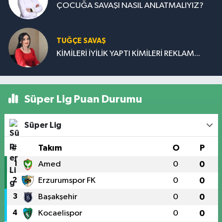
ÇOCUĞA SAVAŞI NASIL ANLATMALIYIZ?
TUĞÇE SAVAŞ
KİMİLERİ İYİLİK YAPTI KİMİLERİ REKLAM...
Süper Lig Puan Durumu
Süper Lig
#
Takım
O
P
1
Amed
0
0
2
Erzurumspor FK
0
0
3
Başakşehir
0
0
4
Kocaelispor
0
0