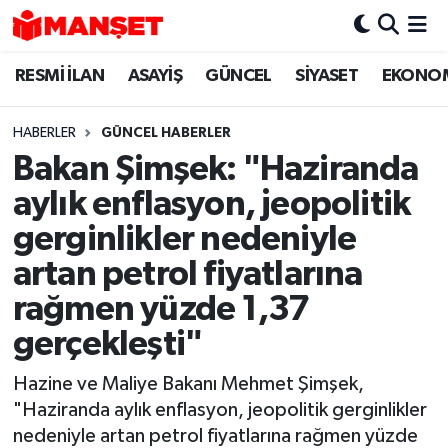
RESMİ İLAN
ASAYİŞ
GÜNCEL
SİYASET
EKONO
Hava Durumu
Trafik Durumu
HABERLER
GÜNCEL HABERLER
Bakan Şimşek: "Haziranda
Süper Lig Puan Durumu ve Fikstür
aylık enflasyon, jeopolitik
Tüm Manşetler
gerginlikler nedeniyle
artan petrol fiyatlarına
Son Dakika Haberleri
rağmen yüzde 1,37
Haber Arşivi
gerçekleşti"
Hazine ve Maliye Bakanı Mehmet Şimşek,
"Haziranda aylık enflasyon, jeopolitik gerginlikler
nedeniyle artan petrol fiyatlarına rağmen yüzde