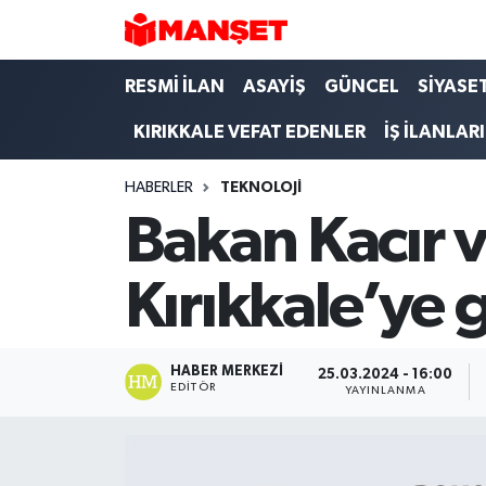
Hava Durumu
RESMİ İLAN
ASAYİŞ
GÜNCEL
SİYASE
KIRIKKALE VEFAT EDENLER
İŞ İLANLARI
Trafik Durumu
HABERLER
TEKNOLOJİ
Süper Lig Puan Durumu ve Fikstür
Bakan Kacır v
Tüm Manşetler
Kırıkkale’ye 
Son Dakika Haberleri
Haber Arşivi
HABER MERKEZI
25.03.2024 - 16:00
EDITÖR
YAYINLANMA