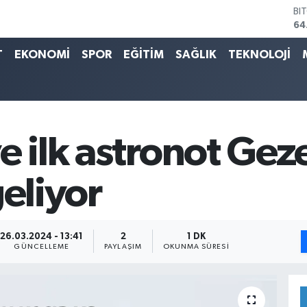
BI
64
DO
47
T
EKONOMİ
SPOR
EĞİTİM
SAĞLIK
TEKNOLOJİ
EU
55
ST
64
GR
65
e ilk astronot Geze
Bİ
13
geliyor
26.03.2024 - 13:41
2
1 DK
GÜNCELLEME
PAYLAŞIM
OKUNMA SÜRESI