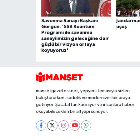
Savunma Sanayi Başkanı
Jandarmad
Görgün: 'SSB Kuantum
uçuş
Programı ile savunma
sanayiimizin geleceğine dair
güçlü bir vizyon ortaya
koyuyoruz'
mansetgazetesi.net, yepyeni temasıyla sizleri
buluştururken, sadelik ve modernizmi bir araya
getiriyor. Şatafattan kaçınıyor ve insanlara haber
okuyabilecekleri bir altyapı sunuyor.