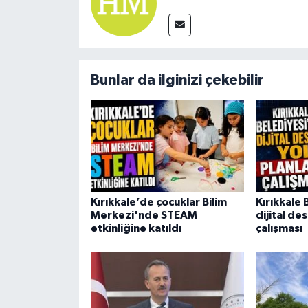
Bunlar da ilginizi çekebilir
Kırıkkale’de çocuklar Bilim
Kırıkkale
Merkezi'nde STEAM
dijital de
etkinliğine katıldı
çalışması