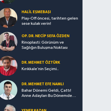
HALIL EŞMEBAŞI
Play-Off öncesi, tarihten gelen
sese kulak verin!
OP. DR. NECIP SEFA ÖZDEN
Rinoplasti: Görünüm ve
Sağlığın Buluşma Noktası
DR. MEHMET ÖZTÜRK
Kırıkkale’nin Seçimi..
DR. MEHMET EFE NAMLI
Bahar Dönemi Geldi, Çattı!
Anne Adayları Bu Dönemde
Nelere Dikkat Etmeli?
YENER KAZAN