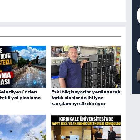
 Belediyesi'nden
Eski bilgisayarlar yenilenerek
stekli yol planlama
farklı alanlarda ihtiyaç
karşılamayı sürdürüyor