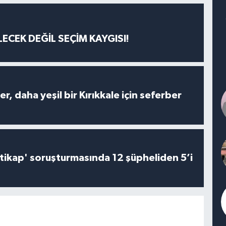
ECEK DEĞİL SEÇİM KAYGISI!
er, daha yeşil bir Kırıkkale için seferber
irtikap' soruşturmasında 12 şüpheliden 5’i