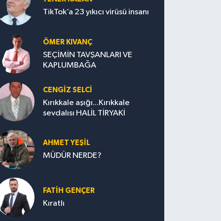
TikTok’a 23 yıkıcı virüsü insanı
ÖMER KIVANÇ
SEÇİMİN TAVŞANLARI VE
KAPLUMBAĞA
CENGİZ SELCİ
Kırıkkale aşığı...Kırıkkale
sevdalısı HALİL TİRYAKİ
AHMET YEŞİL
MÜDÜR NERDE?
FATIH GENÇER
Kıratlı