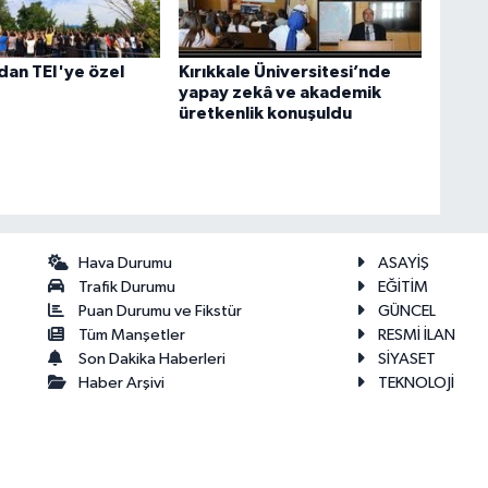
an TEI'ye özel
Kırıkkale Üniversitesi’nde
yapay zekâ ve akademik
üretkenlik konuşuldu
Hava Durumu
ASAYİŞ
Trafik Durumu
EĞİTİM
Puan Durumu ve Fikstür
GÜNCEL
Tüm Manşetler
RESMİ İLAN
Son Dakika Haberleri
SİYASET
Haber Arşivi
TEKNOLOJİ