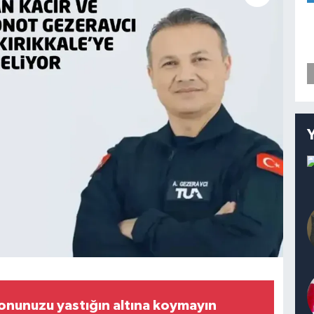
onunuzu yastığın altına koymayın