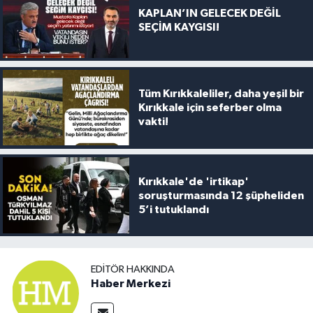
KAPLAN’IN GELECEK DEĞİL
SEÇİM KAYGISI!
Tüm Kırıkkaleliler, daha yeşil bir
Kırıkkale için seferber olma
vakti!
Kırıkkale'de 'irtikap'
soruşturmasında 12 şüpheliden
5’i tutuklandı
EDITÖR HAKKINDA
Haber Merkezi