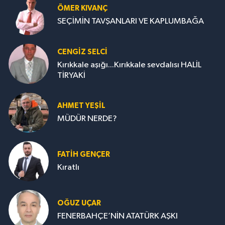
ÖMER KIVANÇ
SEÇİMİN TAVŞANLARI VE KAPLUMBAĞA
CENGİZ SELCİ
Kırıkkale aşığı...Kırıkkale sevdalısı HALİL
TİRYAKİ
AHMET YEŞİL
MÜDÜR NERDE?
FATIH GENÇER
Kıratlı
OĞUZ UÇAR
FENERBAHÇE’NİN ATATÜRK AŞKI