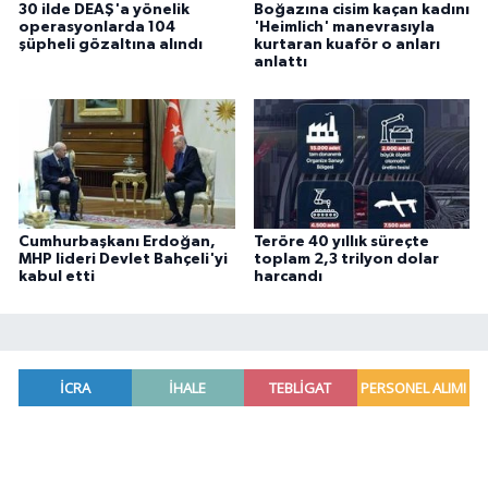
30 ilde DEAŞ'a yönelik
Boğazına cisim kaçan kadını
operasyonlarda 104
'Heimlich' manevrasıyla
şüpheli gözaltına alındı
kurtaran kuaför o anları
anlattı
Cumhurbaşkanı Erdoğan,
Teröre 40 yıllık süreçte
MHP lideri Devlet Bahçeli'yi
toplam 2,3 trilyon dolar
kabul etti
harcandı