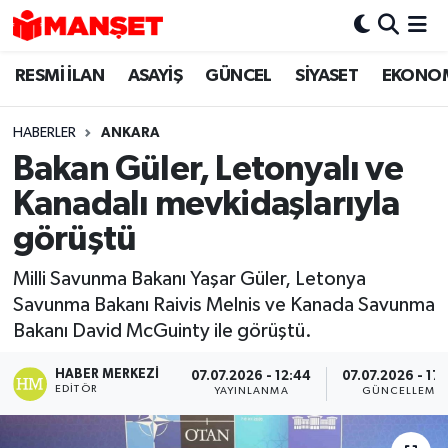
RESMİ İLAN
ASAYİŞ
GÜNCEL
SİYASET
EKONO
Hava Durumu
Trafik Durumu
HABERLER
ANKARA
Bakan Güler, Letonyalı ve
Süper Lig Puan Durumu ve Fikstür
Kanadalı mevkidaşlarıyla
Tüm Manşetler
görüştü
Milli Savunma Bakanı Yaşar Güler, Letonya
Son Dakika Haberleri
Savunma Bakanı Raivis Melnis ve Kanada Savunma
Bakanı David McGuinty ile görüştü.
Haber Arşivi
HABER MERKEZI
07.07.2026 - 12:44
07.07.2026 - 17
EDITÖR
YAYINLANMA
GÜNCELLEME