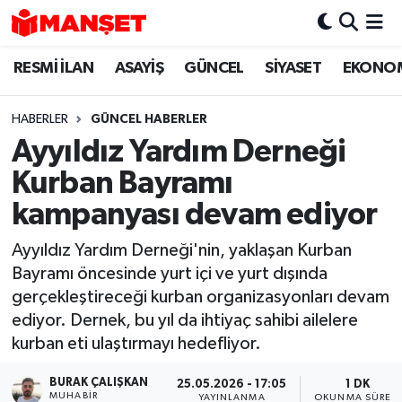
RESMİ İLAN
ASAYİŞ
GÜNCEL
SİYASET
EKONO
Hava Durumu
Trafik Durumu
HABERLER
GÜNCEL HABERLER
Ayyıldız Yardım Derneği
Süper Lig Puan Durumu ve Fikstür
Kurban Bayramı
Tüm Manşetler
kampanyası devam ediyor
Ayyıldız Yardım Derneği'nin, yaklaşan Kurban
Son Dakika Haberleri
Bayramı öncesinde yurt içi ve yurt dışında
gerçekleştireceği kurban organizasyonları devam
Haber Arşivi
ediyor. Dernek, bu yıl da ihtiyaç sahibi ailelere
kurban eti ulaştırmayı hedefliyor.
BURAK ÇALIŞKAN
25.05.2026 - 17:05
1 DK
MUHABIR
YAYINLANMA
OKUNMA SÜRESI