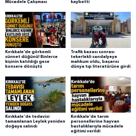
Mücadele Çalışması
kaybetti
Kırıkkale’de görkemli
Trafik kazası sonrası
sünnet düğünü! Binlerce
tekerlekli sandalyeye
kişinin katıldığı gece
mahkum oldu, başarısı
konsere dönüştü
dünya tıp literatürüne girdi
Kırıkkale'de tedavisi
Kırıkkale’de tarım
tamamlanan Leylek yeniden
personellerine hayvan
doğaya salındı
hastalıklarıyla mücadele
eğitimi verildi