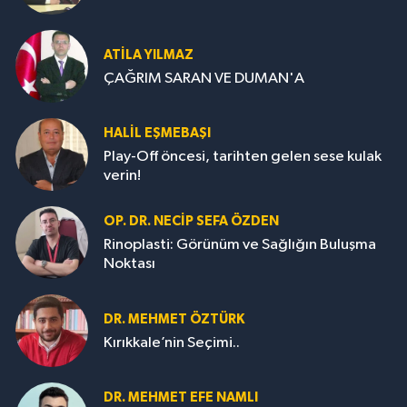
ATILA YILMAZ
ÇAĞRIM SARAN VE DUMAN'A
HALIL EŞMEBAŞI
Play-Off öncesi, tarihten gelen sese kulak
verin!
OP. DR. NECIP SEFA ÖZDEN
Rinoplasti: Görünüm ve Sağlığın Buluşma
Noktası
DR. MEHMET ÖZTÜRK
Kırıkkale’nin Seçimi..
DR. MEHMET EFE NAMLI