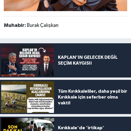
Muhabir:
Burak Çalışkan
KAPLAN’IN GELECEK DEĞİL
SEÇİM KAYGISI!
Tüm Kırıkkaleliler, daha yeşil bir
Kırıkkale için seferber olma
vakti!
Kırıkkale'de 'irtikap'