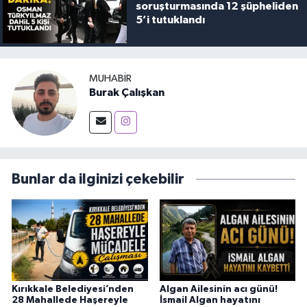
soruşturmasında 12 şüpheliden
5’i tutuklandı
MUHABIR
Burak Çalışkan
Bunlar da ilginizi çekebilir
Kırıkkale Belediyesi’nden
Algan Ailesinin acı günü!
28 Mahallede Haşereyle
İsmail Algan hayatını