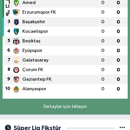
1
Amed
0
0
2
Erzurumspor FK
0
0
3
Başakşehir
0
0
4
Kocaelispor
0
0
5
Beşiktaş
0
0
6
Eyüpspor
0
0
7
Galatasaray
0
0
8
Çorum FK
0
0
9
Gaziantep FK
0
0
10
Alanyaspor
0
0
Detaylar için tıklayın
Süper Lig Fikstür