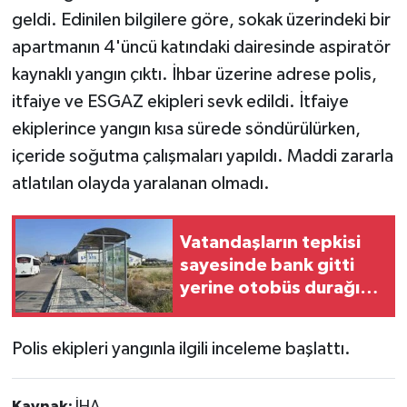
geldi. Edinilen bilgilere göre, sokak üzerindeki bir
apartmanın 4'üncü katındaki dairesinde aspiratör
kaynaklı yangın çıktı. İhbar üzerine adrese polis,
itfaiye ve ESGAZ ekipleri sevk edildi. İtfaiye
ekiplerince yangın kısa sürede söndürülürken,
içeride soğutma çalışmaları yapıldı. Maddi zararla
atlatılan olayda yaralanan olmadı.
Vatandaşların tepkisi
sayesinde bank gitti
yerine otobüs durağı
geldi
Polis ekipleri yangınla ilgili inceleme başlattı.
Kaynak:
İHA