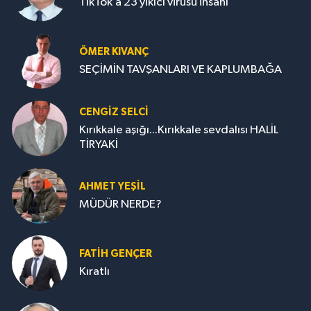
TikTok’a 23 yıkıcı virüsü insanı
ÖMER KIVANÇ
SEÇİMİN TAVŞANLARI VE KAPLUMBAĞA
CENGİZ SELCİ
Kırıkkale aşığı...Kırıkkale sevdalısı HALİL
TİRYAKİ
AHMET YEŞİL
MÜDÜR NERDE?
FATIH GENÇER
Kıratlı