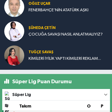
OĞUZ UÇAR
FENERBAHÇE’NİN ATATÜRK AŞKI
ŞÜHEDA ÇETİN
ÇOCUĞA SAVAŞI NASIL ANLATMALIYIZ?
TUĞÇE SAVAŞ
KİMİLERİ İYİLİK YAPTI KİMİLERİ REKLAM...
Süper Lig Puan Durumu
Süper Lig
#
Takım
O
P