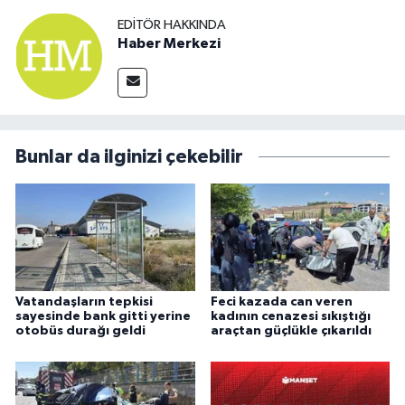
EDITÖR HAKKINDA
Haber Merkezi
Bunlar da ilginizi çekebilir
Vatandaşların tepkisi
Feci kazada can veren
sayesinde bank gitti yerine
kadının cenazesi sıkıştığı
otobüs durağı geldi
araçtan güçlükle çıkarıldı