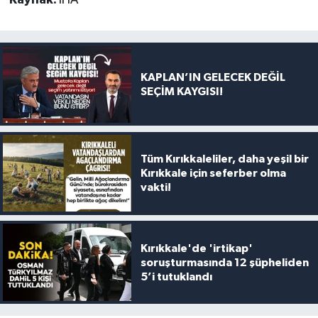
KAPLAN’IN GELECEK DEĞİL
SEÇİM KAYGISI!
Tüm Kırıkkaleliler, daha yeşil bir
Kırıkkale için seferber olma
vakti!
Kırıkkale'de 'irtikap'
soruşturmasında 12 şüpheliden
5’i tutuklandı