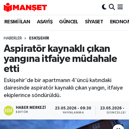
RESMİ İLAN
ASAYİŞ
GÜNCEL
SİYASET
EKONO
Hava Durumu
Trafik Durumu
HABERLER
ESKIŞEHIR
Aspiratör kaynaklı çıkan
Süper Lig Puan Durumu ve Fikstür
yangına itfaiye müdahale
Tüm Manşetler
etti
Eskişehir'de bir apartmanın 4'üncü katındaki
Son Dakika Haberleri
dairesinde aspiratör kaynaklı çıkan yangın, itfaiye
ekiplerince söndürüldü.
Haber Arşivi
HABER MERKEZI
23.05.2026 - 09:30
23.05.2026 - 1
EDITÖR
YAYINLANMA
GÜNCELLEM