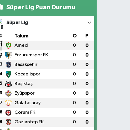
Süper Lig Puan Durumu
Süper Lig
#
Takım
O
P
1
Amed
0
0
2
Erzurumspor FK
0
0
3
Başakşehir
0
0
4
Kocaelispor
0
0
5
Beşiktaş
0
0
6
Eyüpspor
0
0
7
Galatasaray
0
0
8
Çorum FK
0
0
9
Gaziantep FK
0
0