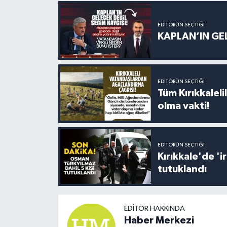
EDITÖRÜN SEÇTIĞI
KAPLAN’IN GEL
EDITÖRÜN SEÇTIĞI
Tüm Kırıkkalelil
olma vakti!
EDITÖRÜN SEÇTIĞI
Kırıkkale'de '
tutuklandı
EDITÖR HAKKINDA
Haber Merkezi