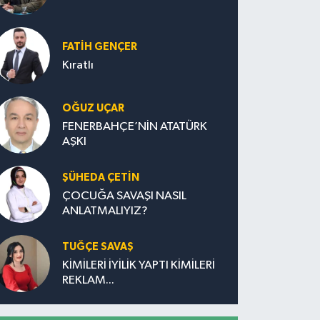
FATIH GENÇER
Kıratlı
OĞUZ UÇAR
FENERBAHÇE’NİN ATATÜRK
AŞKI
ŞÜHEDA ÇETİN
ÇOCUĞA SAVAŞI NASIL
ANLATMALIYIZ?
TUĞÇE SAVAŞ
KİMİLERİ İYİLİK YAPTI KİMİLERİ
REKLAM...