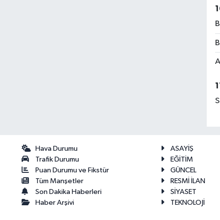
1
B
B
A
1
S
Hava Durumu
ASAYİŞ
Trafik Durumu
EĞİTİM
Puan Durumu ve Fikstür
GÜNCEL
Tüm Manşetler
RESMİ İLAN
Son Dakika Haberleri
SİYASET
Haber Arşivi
TEKNOLOJİ