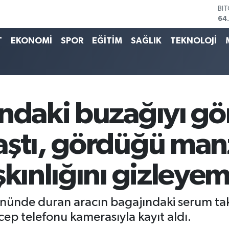
BI
64
DO
47
T
EKONOMİ
SPOR
EĞİTİM
SAĞLIK
TEKNOLOJİ
EU
55
ST
64
GR
65
ındaki buzağıyı g
Bİ
13
aştı, gördüğü man
şkınlığını gizleye
 önünde duran aracın bagajındaki serum ta
cep telefonu kamerasıyla kayıt aldı.