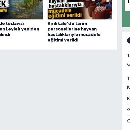
1
de tedavisi
Kırıkkale’de tarım
n Leylek yeniden
personellerine hayvan
lındı
hastalıklarıyla mücadele
eğitimi verildi
1
G
1
K
K
G
G