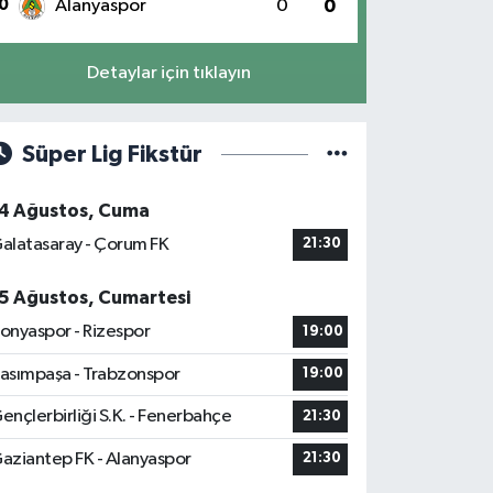
0
Alanyaspor
0
0
Detaylar için tıklayın
Süper Lig Fikstür
4 Ağustos, Cuma
alatasaray - Çorum FK
21:30
5 Ağustos, Cumartesi
onyaspor - Rizespor
19:00
asımpaşa - Trabzonspor
19:00
ençlerbirliği S.K. - Fenerbahçe
21:30
aziantep FK - Alanyaspor
21:30