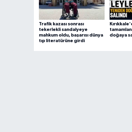
Trafik kazası sonrası
Kırıkkale'
tekerlekli sandalyeye
tamamlana
mahkum oldu, başarısı dünya
doğaya sa
tıp literatürüne girdi