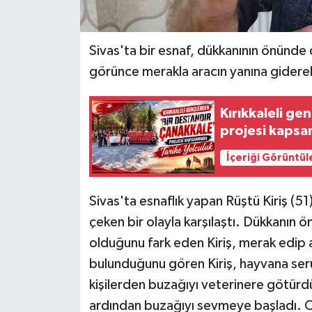
Sivas'ta bir esnaf, dükkanının önünde 
görünce merakla aracın yanına giderek,
Kırıkkaleli ge
projesi kapsa
İçeriği Görüntül
Sivas'ta esnaflık yapan Rüştü Kiriş (5
çeken bir olayla karşılaştı. Dükkanın ö
olduğunu fark eden Kiriş, merak edip a
bulunduğunu gören Kiriş, hayvana seru
kişilerden buzağıyı veterinere götürdü
ardından buzağıyı sevmeye başladı. O 