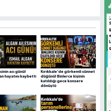
sinin acı günü!
Kırıkkale’de görkemli sünnet
an hayatını kaybetti
düğünü! Binlerce kişinin
katıldığı gece konsere
dönüştü