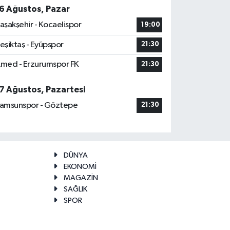
6 Ağustos, Pazar
aşakşehir - Kocaelispor
19:00
eşiktaş - Eyüpspor
21:30
med - Erzurumspor FK
21:30
7 Ağustos, Pazartesi
amsunspor - Göztepe
21:30
DÜNYA
EKONOMİ
MAGAZİN
SAĞLIK
SPOR