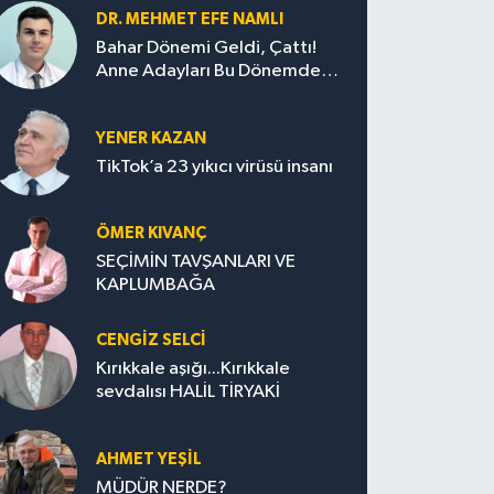
DR. MEHMET EFE NAMLI
Bahar Dönemi Geldi, Çattı!
Anne Adayları Bu Dönemde
Nelere Dikkat Etmeli?
YENER KAZAN
TikTok’a 23 yıkıcı virüsü insanı
ÖMER KIVANÇ
SEÇİMİN TAVŞANLARI VE
KAPLUMBAĞA
CENGİZ SELCİ
Kırıkkale aşığı...Kırıkkale
sevdalısı HALİL TİRYAKİ
AHMET YEŞİL
MÜDÜR NERDE?