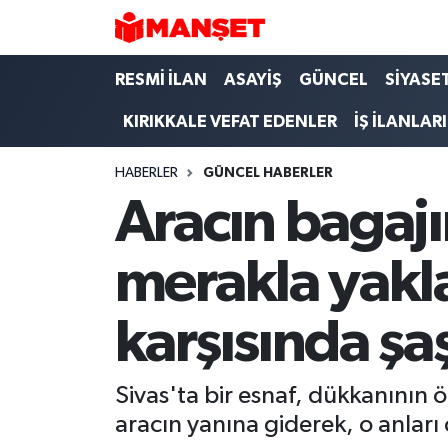
Hava Durumu
RESMİ İLAN
ASAYİŞ
GÜNCEL
SİYASE
KIRIKKALE VEFAT EDENLER
İŞ İLANLARI
Trafik Durumu
HABERLER
GÜNCEL HABERLER
Süper Lig Puan Durumu ve Fikstür
Aracın bagaj
Tüm Manşetler
merakla yakl
Son Dakika Haberleri
karşısında şa
Haber Arşivi
Sivas'ta bir esnaf, dükkanının
aracın yanına giderek, o anları 