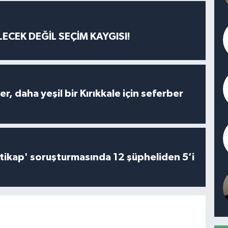
ECEK DEĞİL SEÇİM KAYGISI!
er, daha yeşil bir Kırıkkale için seferber
irtikap' soruşturmasında 12 şüpheliden 5’i