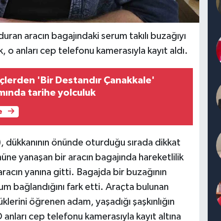
duran aracın bagajındaki serum takılı buzağıyı
 o anları cep telefonu kamerasıyla kayıt aldı.
nçlerden 'Bir Destandır Çanakkale'
mında tarihe yolculuk
e
1), dükkanının önünde oturduğu sırada dikkat
nüne yanaşan bir aracın bagajında hareketlilik
racın yanına gitti. Bagajda bir buzağının
m bağlandığını fark etti. Araçta bulunan
klerini öğrenen adam, yaşadığı şaşkınlığın
anları cep telefonu kamerasıyla kayıt altına