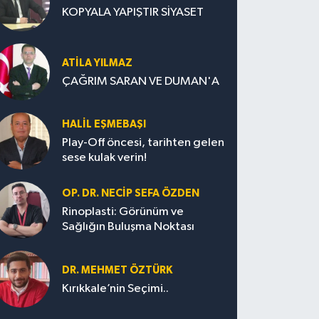
KOPYALA YAPIŞTIR SİYASET
ATILA YILMAZ
ÇAĞRIM SARAN VE DUMAN'A
HALIL EŞMEBAŞI
Play-Off öncesi, tarihten gelen
sese kulak verin!
OP. DR. NECIP SEFA ÖZDEN
Rinoplasti: Görünüm ve
Sağlığın Buluşma Noktası
DR. MEHMET ÖZTÜRK
Kırıkkale’nin Seçimi..