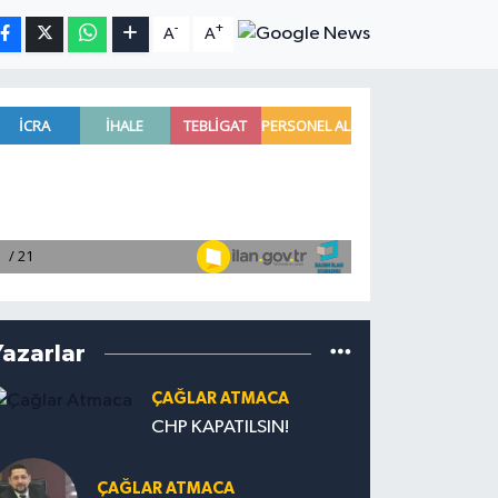
-
+
A
A
Yazarlar
ÇAĞLAR ATMACA
CHP KAPATILSIN!
ÇAĞLAR ATMACA