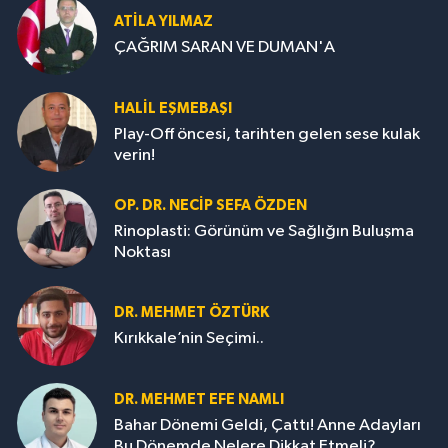
ATILA YILMAZ
ÇAĞRIM SARAN VE DUMAN'A
HALIL EŞMEBAŞI
Play-Off öncesi, tarihten gelen sese kulak
verin!
OP. DR. NECIP SEFA ÖZDEN
Rinoplasti: Görünüm ve Sağlığın Buluşma
Noktası
DR. MEHMET ÖZTÜRK
Kırıkkale’nin Seçimi..
DR. MEHMET EFE NAMLI
Bahar Dönemi Geldi, Çattı! Anne Adayları
Bu Dönemde Nelere Dikkat Etmeli?