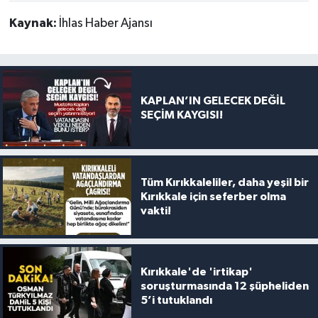
Kaynak:
İhlas Haber Ajansı
KAPLAN’IN GELECEK DEĞİL
SEÇİM KAYGISI!
Tüm Kırıkkaleliler, daha yeşil bir
Kırıkkale için seferber olma
vakti!
Kırıkkale'de 'irtikap'
soruşturmasında 12 şüpheliden
5’i tutuklandı