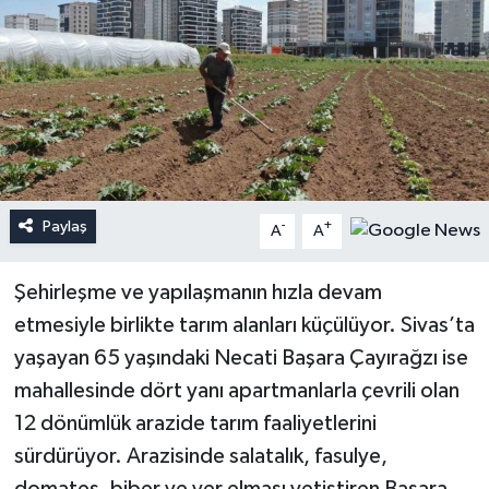
Paylaş
-
+
A
A
Şehirleşme ve yapılaşmanın hızla devam
etmesiyle birlikte tarım alanları küçülüyor. Sivas’ta
yaşayan 65 yaşındaki Necati Başara Çayırağzı ise
mahallesinde dört yanı apartmanlarla çevrili olan
12 dönümlük arazide tarım faaliyetlerini
sürdürüyor. Arazisinde salatalık, fasulye,
domates, biber ve yer elması yetiştiren Başara,