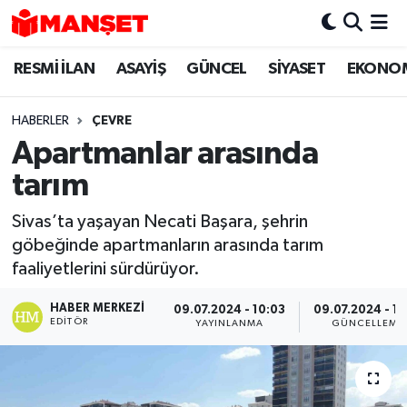
RESMİ İLAN
ASAYİŞ
GÜNCEL
SİYASET
EKONO
Hava Durumu
Trafik Durumu
HABERLER
ÇEVRE
Apartmanlar arasında
Süper Lig Puan Durumu ve Fikstür
tarım
Tüm Manşetler
Sivas’ta yaşayan Necati Başara, şehrin
göbeğinde apartmanların arasında tarım
Son Dakika Haberleri
faaliyetlerini sürdürüyor.
Haber Arşivi
HABER MERKEZI
09.07.2024 - 10:03
09.07.2024 - 15
EDITÖR
YAYINLANMA
GÜNCELLEME