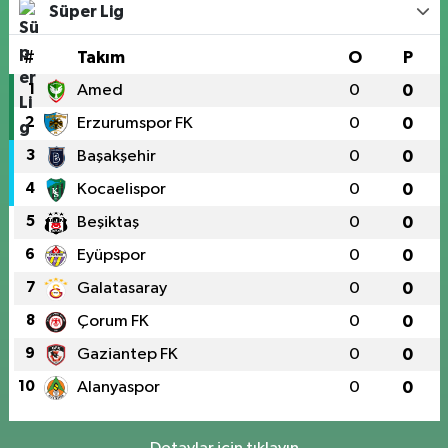
Süper Lig
#
Takım
O
P
1
Amed
0
0
2
Erzurumspor FK
0
0
3
Başakşehir
0
0
4
Kocaelispor
0
0
5
Beşiktaş
0
0
6
Eyüpspor
0
0
7
Galatasaray
0
0
8
Çorum FK
0
0
9
Gaziantep FK
0
0
10
Alanyaspor
0
0