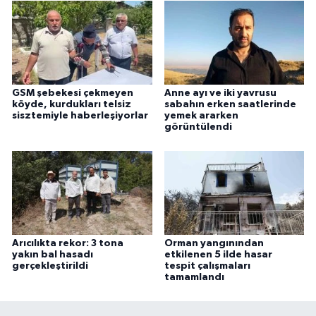
GSM şebekesi çekmeyen
Anne ayı ve iki yavrusu
köyde, kurdukları telsiz
sabahın erken saatlerinde
sisztemiyle haberleşiyorlar
yemek ararken
görüntülendi
Arıcılıkta rekor: 3 tona
Orman yangınından
yakın bal hasadı
etkilenen 5 ilde hasar
gerçekleştirildi
tespit çalışmaları
tamamlandı