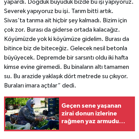
yapardı. Doğduk büyüdük bizde bu işi yapıyoruz.
Severek yapıyoruz bu işi. Tarım bitti artık.
Sivas’ta tarıma ait hiçbir şey kalmadı. Bizim için
çok zor. Burası da giderse ortada kalacağız.
Köyümüzde yok ki köyümüze gidelim. Burası da
bitince biz de biteceğiz. Gelecek nesil betonla
büyüyecek. Depremde bir sarsıntı oldu iki hafta
kimse evine giremedi. Bu binaların altı tamamen
su. Bu arazide yaklaşık dört metrede su çıkıyor.
Buraları imara açtılar” dedi.
Geçen sene yaşanan
zirai donun izlerine
rağmen yaz armudu
hasadı başladı: 200 ton
rekolte bekleniyor