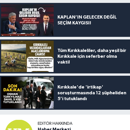
KAPLAN’IN GELECEK DEĞİL
SEÇİM KAYGISI!
Tüm Kırıkkaleliler, daha yeşil bir
Kırıkkale için seferber olma
vakti!
Kırıkkale'de 'irtikap'
soruşturmasında 12 şüpheliden
5’i tutuklandı
EDITÖR HAKKINDA
Haber Merkezi