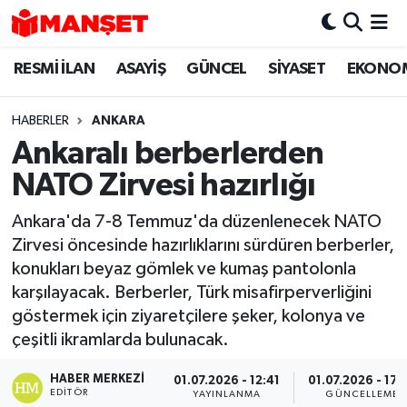
RESMİ İLAN
ASAYİŞ
GÜNCEL
SİYASET
EKONO
Hava Durumu
Trafik Durumu
HABERLER
ANKARA
Ankaralı berberlerden
Süper Lig Puan Durumu ve Fikstür
NATO Zirvesi hazırlığı
Tüm Manşetler
Ankara'da 7-8 Temmuz'da düzenlenecek NATO
Zirvesi öncesinde hazırlıklarını sürdüren berberler,
Son Dakika Haberleri
konukları beyaz gömlek ve kumaş pantolonla
karşılayacak. Berberler, Türk misafirperverliğini
Haber Arşivi
göstermek için ziyaretçilere şeker, kolonya ve
çeşitli ikramlarda bulunacak.
HABER MERKEZI
01.07.2026 - 12:41
01.07.2026 - 17:
EDITÖR
YAYINLANMA
GÜNCELLEME