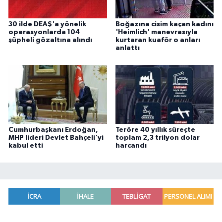
30 ilde DEAŞ'a yönelik
Boğazına cisim kaçan kadını
operasyonlarda 104
'Heimlich' manevrasıyla
şüpheli gözaltına alındı
kurtaran kuaför o anları
anlattı
Cumhurbaşkanı Erdoğan,
Teröre 40 yıllık süreçte
MHP lideri Devlet Bahçeli'yi
toplam 2,3 trilyon dolar
kabul etti
harcandı