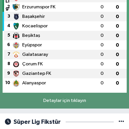
2
Erzurumspor FK
0
0
3
Başakşehir
0
0
4
Kocaelispor
0
0
5
Beşiktaş
0
0
6
Eyüpspor
0
0
7
Galatasaray
0
0
8
Çorum FK
0
0
9
Gaziantep FK
0
0
10
Alanyaspor
0
0
Detaylar için tıklayın
Süper Lig Fikstür