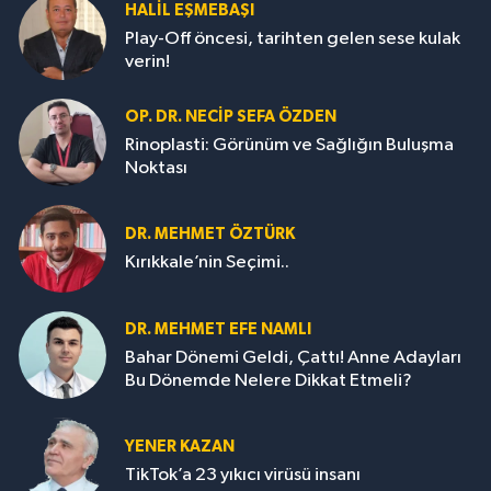
HALIL EŞMEBAŞI
Play-Off öncesi, tarihten gelen sese kulak
verin!
OP. DR. NECIP SEFA ÖZDEN
Rinoplasti: Görünüm ve Sağlığın Buluşma
Noktası
DR. MEHMET ÖZTÜRK
Kırıkkale’nin Seçimi..
DR. MEHMET EFE NAMLI
Bahar Dönemi Geldi, Çattı! Anne Adayları
Bu Dönemde Nelere Dikkat Etmeli?
YENER KAZAN
TikTok’a 23 yıkıcı virüsü insanı