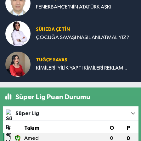
FENERBAHÇE’NİN ATATÜRK AŞKI
ŞÜHEDA ÇETİN
ÇOCUĞA SAVAŞI NASIL ANLATMALIYIZ?
TUĞÇE SAVAŞ
KİMİLERİ İYİLİK YAPTI KİMİLERİ REKLAM...
Süper Lig Puan Durumu
Süper Lig
#
Takım
O
P
1
Amed
0
0