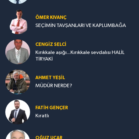
ÖMER KIVANÇ
SEÇİMİN TAVŞANLARI VE KAPLUMBAĞA
CENGİZ SELCİ
Kırıkkale aşığı...Kırıkkale sevdalısı HALİL
TİRYAKİ
AHMET YEŞİL
MÜDÜR NERDE?
FATIH GENÇER
Kıratlı
OĞUZ UÇAR