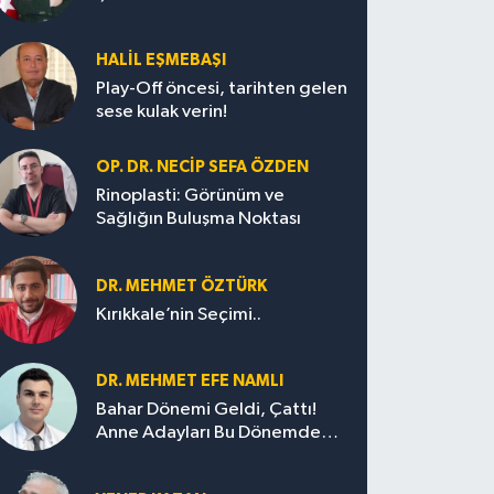
HALIL EŞMEBAŞI
Play-Off öncesi, tarihten gelen
sese kulak verin!
OP. DR. NECIP SEFA ÖZDEN
Rinoplasti: Görünüm ve
Sağlığın Buluşma Noktası
DR. MEHMET ÖZTÜRK
Kırıkkale’nin Seçimi..
DR. MEHMET EFE NAMLI
Bahar Dönemi Geldi, Çattı!
Anne Adayları Bu Dönemde
Nelere Dikkat Etmeli?