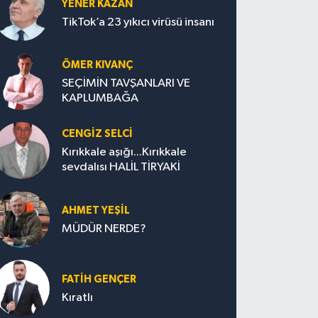
YENER KAZAN
TikTok’a 23 yıkıcı virüsü insanı
ÖMER KIVANÇ
SEÇİMİN TAVŞANLARI VE
KAPLUMBAĞA
CENGİZ SELCİ
Kırıkkale aşığı...Kırıkkale
sevdalısı HALİL TİRYAKİ
AHMET YEŞİL
MÜDÜR NERDE?
FATIH GENÇER
Kıratlı