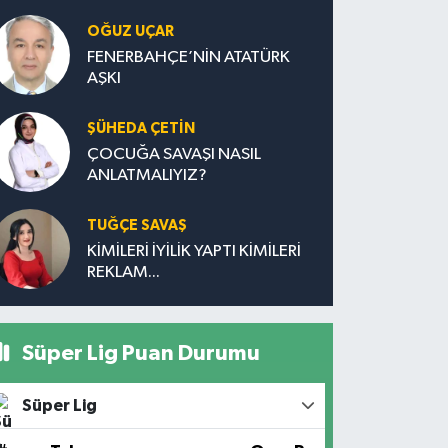
OĞUZ UÇAR
FENERBAHÇE’NİN ATATÜRK
AŞKI
ŞÜHEDA ÇETİN
ÇOCUĞA SAVAŞI NASIL
ANLATMALIYIZ?
TUĞÇE SAVAŞ
KİMİLERİ İYİLİK YAPTI KİMİLERİ
REKLAM...
Süper Lig Puan Durumu
Süper Lig