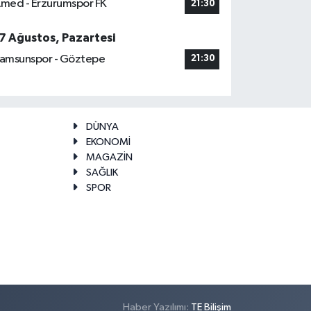
med - Erzurumspor FK
21:30
7 Ağustos, Pazartesi
amsunspor - Göztepe
21:30
DÜNYA
EKONOMİ
MAGAZİN
SAĞLIK
SPOR
Haber Yazılımı:
TE Bilişim