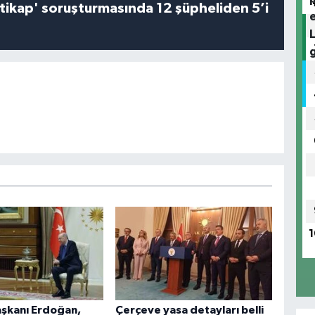
irtikap' soruşturmasında 12 şüpheliden 5’i
1
şkanı Erdoğan,
Çerçeve yasa detayları belli