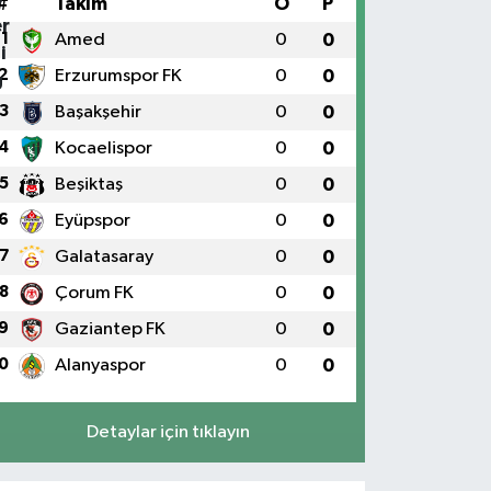
#
Takım
O
P
1
Amed
0
0
2
Erzurumspor FK
0
0
3
Başakşehir
0
0
4
Kocaelispor
0
0
5
Beşiktaş
0
0
6
Eyüpspor
0
0
7
Galatasaray
0
0
8
Çorum FK
0
0
9
Gaziantep FK
0
0
0
Alanyaspor
0
0
Detaylar için tıklayın