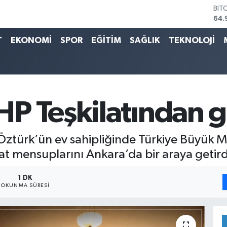
DO
47,
EU
55,
T
EKONOMİ
SPOR
EĞİTİM
SAĞLIK
TEKNOLOJİ
STE
64,
GRA
666
BİS
13.
P Teşkilatından 
BIT
64.
 Öztürk’ün ev sahipliğinde Türkiye Büyük Mi
lat mensuplarını Ankara’da bir araya getird
1 DK
OKUNMA SÜRESI