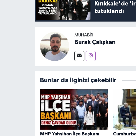
Kırıkkale'de '
tutuklandı
MUHABIR
Burak Çalışkan
Bunlar da ilginizi çekebilir
MHP Yahşihan İlçe Başkanı
Cumhurba