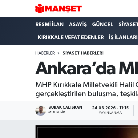
Hava Durumu
RESMİ İLAN
ASAYİŞ
GÜNCEL
SİYASE
KIRIKKALE VEFAT EDENLER
İŞ İLANLARI
Trafik Durumu
HABERLER
SİYASET HABERLERİ
Süper Lig Puan Durumu ve Fikstür
Ankara’da MH
Tüm Manşetler
MHP Kırıkkale Milletvekili Halil
Son Dakika Haberleri
gerçekleştirilen buluşma, teşki
Haber Arşivi
BURAK ÇALIŞKAN
24.06.2026 - 11:15
MUHABIR
YAYINLANMA