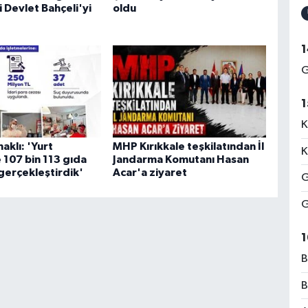
 Devlet Bahçeli'yi
oldu
1
G
1
K
aklı: 'Yurt
MHP Kırıkkale teşkilatından İl
K
 107 bin 113 gıda
Jandarma Komutanı Hasan
gerçekleştirdik'
Acar'a ziyaret
G
G
1
B
B