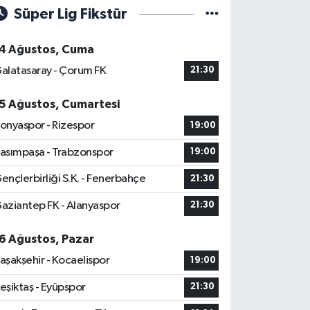
Süper Lig Fikstür
4 Ağustos, Cuma
alatasaray - Çorum FK
21:30
5 Ağustos, Cumartesi
onyaspor - Rizespor
19:00
asımpaşa - Trabzonspor
19:00
ençlerbirliği S.K. - Fenerbahçe
21:30
aziantep FK - Alanyaspor
21:30
6 Ağustos, Pazar
aşakşehir - Kocaelispor
19:00
eşiktaş - Eyüpspor
21:30