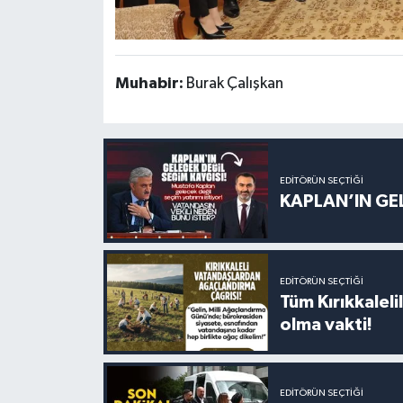
Muhabir:
Burak Çalışkan
EDITÖRÜN SEÇTIĞI
KAPLAN’IN GEL
EDITÖRÜN SEÇTIĞI
Tüm Kırıkkalelil
olma vakti!
EDITÖRÜN SEÇTIĞI