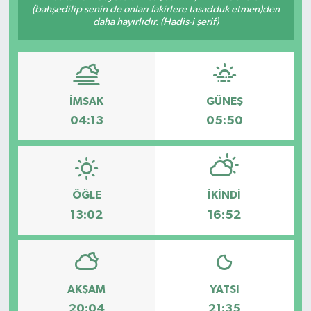
(bahşedilip senin de onları fakirlere tasadduk etmen)den
daha hayırlıdır. (Hadis-i şerif)
İMSAK
GÜNEŞ
04:13
05:50
ÖĞLE
İKINDI
13:02
16:52
AKŞAM
YATSI
20:04
21:35