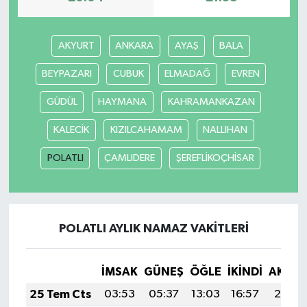
AKYURT
ANKARA
AYAŞ
BALA
BEYPAZARI
CUBUK
ELMADAĞ
EVREN
GÜDÜL
HAYMANA
KAHRAMANKAZAN
KALECİK
KIZILCAHAMAM
NALLIHAN
POLATLI
ÇAMLIDERE
ŞEREFLİKOÇHİSAR
POLATLI AYLIK NAMAZ VAKITLERI
İMSAK
GÜNEŞ
ÖĞLE
İKINDI
AKŞA
25 Tem Cts
03:53
05:37
13:03
16:57
20:19