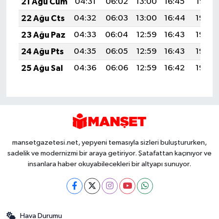
21 Ağu Cum
04:31
06:02
13:00
16:45
19:47
22 Ağu Cts
04:32
06:03
13:00
16:44
19:46
23 Ağu Paz
04:33
06:04
12:59
16:43
19:45
24 Ağu Pts
04:35
06:05
12:59
16:43
19:43
25 Ağu Sal
04:36
06:06
12:59
16:42
19:42
mansetgazetesi.net, yepyeni temasıyla sizleri buluştururken,
sadelik ve modernizmi bir araya getiriyor. Şatafattan kaçınıyor ve
insanlara haber okuyabilecekleri bir altyapı sunuyor.
Hava Durumu