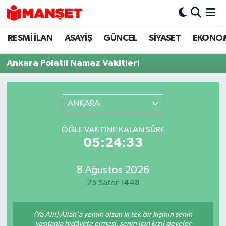
RESMİ İLAN
ASAYİŞ
GÜNCEL
SİYASET
EKONO
Hava Durumu
Ankara Polatli Namaz Vakitleri
Trafik Durumu
Süper Lig Puan Durumu ve Fikstür
ANKARA
Tüm Manşetler
ÖĞLE VAKTINE KALAN SÜRE
05:24:33
Son Dakika Haberleri
Haber Arşivi
8 Ağustos 2026
25 Safer 1448
(Yâ Ali!) Allâh'a yemin olsun ki tek bir kişinin senin
vasıtanla hidâyete ermesi, senin için kızıl develer