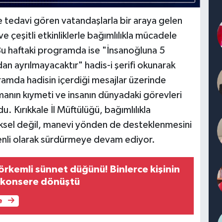
e tedavi gören vatandaşlarla bir araya gelen
e çeşitli etkinliklerle bağımlılıkla mücadele
Bu haftaki programda ise "İnsanoğluna 5
n ayrılmayacaktır" hadis-i şerifi okunarak
rogramda hadisin içerdiği mesajlar üzerinde
manın kıymeti ve insanın dünyadaki görevleri
 Kırıkkale İl Müftülüğü, bağımlılıkla
iksel değil, manevi yönden de desteklenmesini
zenli olarak sürdürmeye devam ediyor.
örkemli sünnet düğünü! Binlerce kişinin
e konsere dönüştü
e