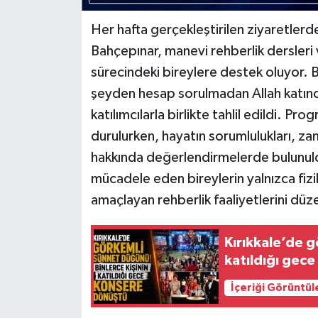
Her hafta gerçekleştirilen ziyaretlerd
Bahçepınar, manevi rehberlik dersleri v
sürecindeki bireylere destek oluyor. 
şeyden hesap sorulmadan Allah katında
katılımcılarla birlikte tahlil edildi. P
durulurken, hayatın sorumlulukları, za
hakkında değerlendirmelerde bulunuldu.
mücadele eden bireylerin yalnızca fiz
amaçlayan rehberlik faaliyetlerini dü
Kırıkkale’de g
katıldığı gec
İçeriği Görüntül