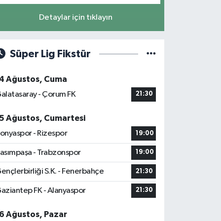
Detaylar için tıklayın
Süper Lig Fikstür
4 Ağustos, Cuma
alatasaray - Çorum FK
21:30
5 Ağustos, Cumartesi
onyaspor - Rizespor
19:00
asımpaşa - Trabzonspor
19:00
ençlerbirliği S.K. - Fenerbahçe
21:30
aziantep FK - Alanyaspor
21:30
6 Ağustos, Pazar