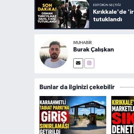
EDITÖRÜN SEÇTIĞI
Kırıkkale'de '
tutuklandı
MUHABIR
Burak Çalışkan
Bunlar da ilginizi çekebilir