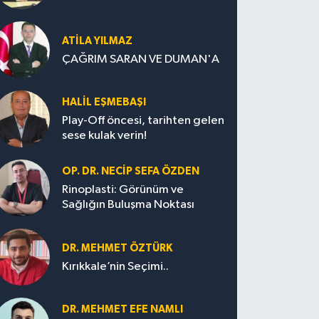
ATILA YILMAZ
ÇAĞRIM SARAN VE DUMAN'A
HALIL EŞMEBAŞI
Play-Off öncesi, tarihten gelen
sese kulak verin!
OP. DR. NECIP SEFA ÖZDEN
Rinoplasti: Görünüm ve
Sağlığın Buluşma Noktası
DR. MEHMET ÖZTÜRK
Kırıkkale’nin Seçimi..
DR. MEHMET EFE NAMLI