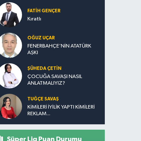
FATIH GENÇER
Kıratlı
OĞUZ UÇAR
FENERBAHÇE’NİN ATATÜRK
AŞKI
ŞÜHEDA ÇETİN
ÇOCUĞA SAVAŞI NASIL
ANLATMALIYIZ?
TUĞÇE SAVAŞ
KİMİLERİ İYİLİK YAPTI KİMİLERİ
REKLAM...
Süper Lig Puan Durumu