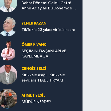
Bahar Dönemi Geldi, Çattı!
Anne Adayları Bu Dönemde
Nelere Dikkat Etmeli?
YENER KAZAN
TikTok’a 23 yıkıcı virüsü insanı
ÖMER KIVANÇ
SEÇİMİN TAVŞANLARI VE
KAPLUMBAĞA
CENGİZ SELCİ
Kırıkkale aşığı...Kırıkkale
sevdalısı HALİL TİRYAKİ
AHMET YEŞİL
MÜDÜR NERDE?