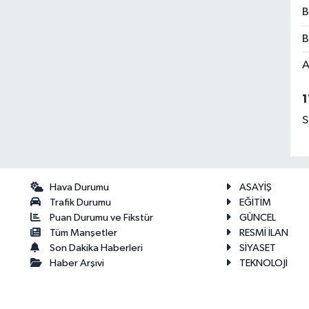
B
B
A
1
S
Hava Durumu
ASAYİŞ
Trafik Durumu
EĞİTİM
Puan Durumu ve Fikstür
GÜNCEL
Tüm Manşetler
RESMİ İLAN
Son Dakika Haberleri
SİYASET
Haber Arşivi
TEKNOLOJİ