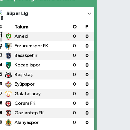
Süper Lig
#
Takım
O
P
1
Amed
0
0
2
Erzurumspor FK
0
0
3
Başakşehir
0
0
4
Kocaelispor
0
0
5
Beşiktaş
0
0
6
Eyüpspor
0
0
7
Galatasaray
0
0
8
Çorum FK
0
0
9
Gaziantep FK
0
0
0
Alanyaspor
0
0