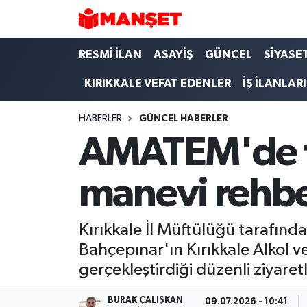
Hava Durumu
RESMİ İLAN
ASAYİŞ
GÜNCEL
SİYASE
KIRIKKALE VEFAT EDENLER
İŞ İLANLARI
Trafik Durumu
HABERLER
GÜNCEL HABERLER
Süper Lig Puan Durumu ve Fikstür
AMATEM'de t
Tüm Manşetler
manevi rehbe
Son Dakika Haberleri
Haber Arşivi
Kırıkkale İl Müftülüğü tarafınd
Bahçepınar'ın Kırıkkale Alkol 
gerçekleştirdiği düzenli ziyare
BURAK ÇALIŞKAN
09.07.2026 - 10:41