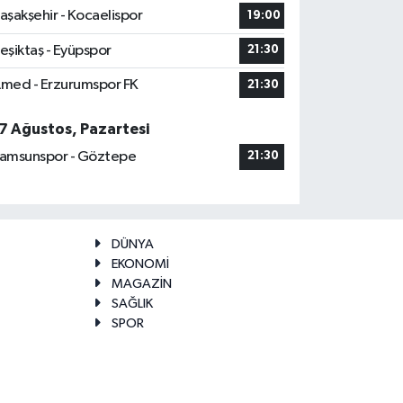
aşakşehir - Kocaelispor
19:00
eşiktaş - Eyüpspor
21:30
med - Erzurumspor FK
21:30
7 Ağustos, Pazartesi
amsunspor - Göztepe
21:30
DÜNYA
EKONOMİ
MAGAZİN
SAĞLIK
SPOR