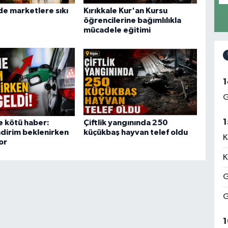
de marketlere sıkı
Kırıkkale Kur'an Kursu
öğrencilerine bağımlılıkla
mücadele eğitimi
1
G
1
e kötü haber:
Çiftlik yangınında 250
ndirim beklenirken
küçükbaş hayvan telef oldu
K
or
K
G
G
1