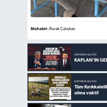
Muhabir:
Burak Çalışkan
EDITÖRÜN SEÇTIĞI
KAPLAN’IN GEL
EDITÖRÜN SEÇTIĞI
Tüm Kırıkkalelil
olma vakti!