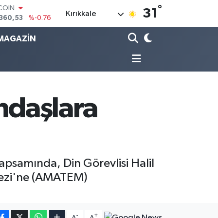
°
LAR
31
Kırıkkale
,7069
%0.17
RO
,0265
%0.01
MAGAZİN
RLİN
1897
%0.02
AM ALTIN
4.81
%1.44
T100
887
%64
ndaşlara
TCOIN
360,53
%-0.76
kapsamında, Din Görevlisi Halil
rkezi'ne (AMATEM)
-
+
A
A