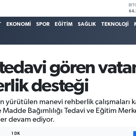
DO
47
EU
55
T
EKONOMİ
SPOR
EĞİTİM
SAĞLIK
TEKNOLOJİ
STE
64,
GR
657
BİS
13.
edavi gören vata
BI
64.
rlik desteği
an yürütülen manevi rehberlik çalışmaları 
ve Madde Bağımlılığı Tedavi ve Eğitim Me
tler devam ediyor.
1 DK