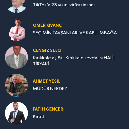
TikTok’a 23 yıkıcı virüsü insanı
ÖMER KIVANÇ
SEÇİMİN TAVŞANLARI VE KAPLUMBAĞA
CENGİZ SELCİ
Kırıkkale aşığı...Kırıkkale sevdalısı HALİL
TİRYAKİ
AHMET YEŞİL
MÜDÜR NERDE?
FATIH GENÇER
Kıratlı