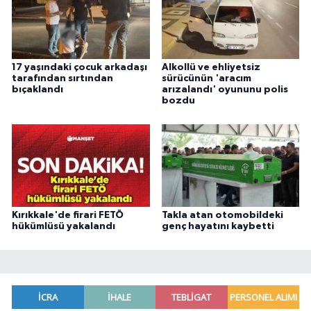
17 yaşındaki çocuk arkadaşı
Alkollü ve ehliyetsiz
tarafından sırtından
sürücünün 'aracım
bıçaklandı
arızalandı' oyununu polis
bozdu
Kırıkkale'de firari FETÖ
Takla atan otomobildeki
hükümlüsü yakalandı
genç hayatını kaybetti