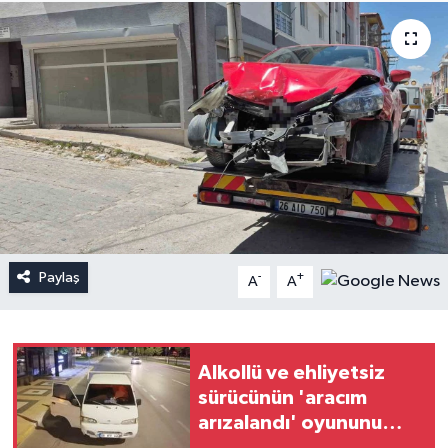
Paylaş
-
+
A
A
Alkollü ve ehliyetsiz
sürücünün 'aracım
arızalandı' oyununu