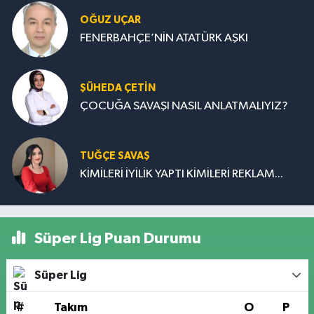
OĞUZ UÇAR
FENERBAHÇE’NİN ATATÜRK AŞKI
ŞÜHEDA ÇETİN
ÇOCUĞA SAVAŞI NASIL ANLATMALIYIZ?
TUĞÇE SAVAŞ
KİMİLERİ İYİLİK YAPTI KİMİLERİ REKLAM...
Süper Lig Puan Durumu
Süper Lig
#
Takım
O
P