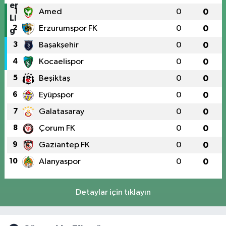
1
Amed
0
0
2
Erzurumspor FK
0
0
3
Başakşehir
0
0
4
Kocaelispor
0
0
5
Beşiktaş
0
0
6
Eyüpspor
0
0
7
Galatasaray
0
0
8
Çorum FK
0
0
9
Gaziantep FK
0
0
10
Alanyaspor
0
0
Detaylar için tıklayın