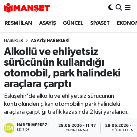
RESMİ İLAN
ASAYİŞ
GÜNCEL
SİYASET
EKONO
Hava Durumu
Trafik Durumu
HABERLER
ASAYİŞ HABERLERİ
Alkollü ve ehliyetsiz
Süper Lig Puan Durumu ve Fikstür
sürücünün kullandığı
Tüm Manşetler
otomobil, park halindeki
araçlara çarptı
Son Dakika Haberleri
Eskişehir'de alkollü ve ehliyetsiz sürücünün
Haber Arşivi
kontrolünden çıkan otomobilin park halindeki
araçlara çarptığı trafik kazasında 2 kişi yaralandı.
HABER MERKEZI
28.06.2026 - 11:47
28.06.2026 - 15
EDITÖR
YAYINLANMA
GÜNCELLEME