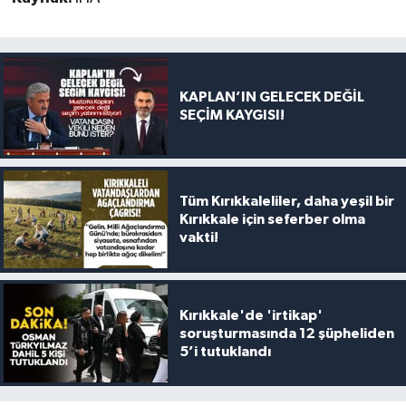
KAPLAN’IN GELECEK DEĞİL
SEÇİM KAYGISI!
Tüm Kırıkkaleliler, daha yeşil bir
Kırıkkale için seferber olma
vakti!
Kırıkkale'de 'irtikap'
soruşturmasında 12 şüpheliden
5’i tutuklandı