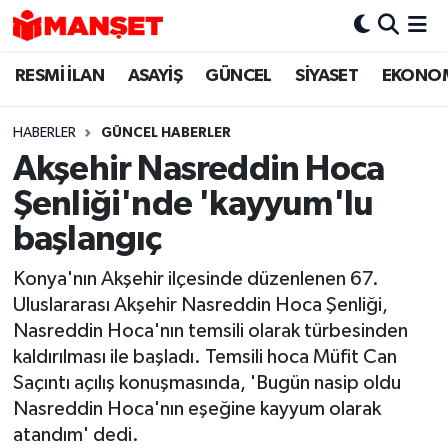
RESMİ İLAN
ASAYİŞ
GÜNCEL
SİYASET
EKONO
Hava Durumu
Trafik Durumu
HABERLER
GÜNCEL HABERLER
Akşehir Nasreddin Hoca
Süper Lig Puan Durumu ve Fikstür
Şenliği'nde 'kayyum'lu
Tüm Manşetler
başlangıç
Konya'nın Akşehir ilçesinde düzenlenen 67.
Son Dakika Haberleri
Uluslararası Akşehir Nasreddin Hoca Şenliği,
Nasreddin Hoca'nın temsili olarak türbesinden
Haber Arşivi
kaldırılması ile başladı. Temsili hoca Müfit Can
Saçıntı açılış konuşmasında, 'Bugün nasip oldu
Nasreddin Hoca'nın eşeğine kayyum olarak
atandım' dedi.