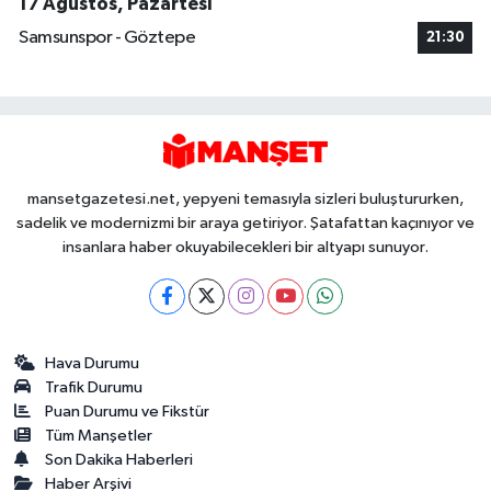
17 Ağustos, Pazartesi
Samsunspor - Göztepe
21:30
mansetgazetesi.net, yepyeni temasıyla sizleri buluştururken,
sadelik ve modernizmi bir araya getiriyor. Şatafattan kaçınıyor ve
insanlara haber okuyabilecekleri bir altyapı sunuyor.
Hava Durumu
Trafik Durumu
Puan Durumu ve Fikstür
Tüm Manşetler
Son Dakika Haberleri
Haber Arşivi