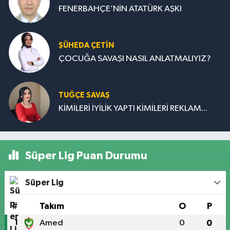
FENERBAHÇE’NİN ATATÜRK AŞKI
ŞÜHEDA ÇETİN
ÇOCUĞA SAVAŞI NASIL ANLATMALIYIZ?
TUĞÇE SAVAŞ
KİMİLERİ İYİLİK YAPTI KİMİLERİ REKLAM...
Süper Lig Puan Durumu
Süper Lig
#
Takım
O
P
1
Amed
0
0