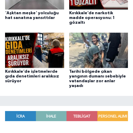
'Aşktan meşke' yolculuğu
Kırıkkale’de narkotik
hat sanatına yansıttılar
madde operasyonu: 1
gözaltı
Kırıkkale’de işletmelerde
Tarihi bölgede çıkan
gıda denetimleri aralıksız
yangının dumanı sebebiyle
sürüyor
vatandaşlar zor anlar
yaşadı