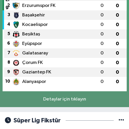
2
Erzurumspor FK
0
0
3
Başakşehir
0
0
4
Kocaelispor
0
0
5
Beşiktaş
0
0
6
Eyüpspor
0
0
7
Galatasaray
0
0
8
Çorum FK
0
0
9
Gaziantep FK
0
0
10
Alanyaspor
0
0
Detaylar için tıklayın
Süper Lig Fikstür