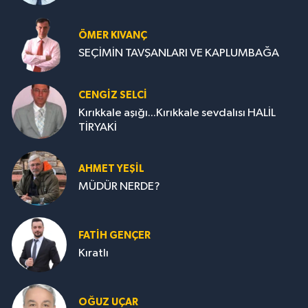
ÖMER KIVANÇ
SEÇİMİN TAVŞANLARI VE KAPLUMBAĞA
CENGİZ SELCİ
Kırıkkale aşığı...Kırıkkale sevdalısı HALİL
TİRYAKİ
AHMET YEŞİL
MÜDÜR NERDE?
FATIH GENÇER
Kıratlı
OĞUZ UÇAR