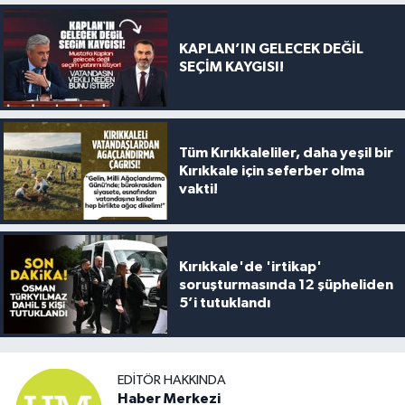
KAPLAN’IN GELECEK DEĞİL
SEÇİM KAYGISI!
Tüm Kırıkkaleliler, daha yeşil bir
Kırıkkale için seferber olma
vakti!
Kırıkkale'de 'irtikap'
soruşturmasında 12 şüpheliden
5’i tutuklandı
EDITÖR HAKKINDA
Haber Merkezi