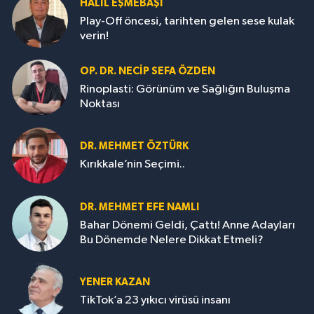
HALIL EŞMEBAŞI
Play-Off öncesi, tarihten gelen sese kulak
verin!
OP. DR. NECIP SEFA ÖZDEN
Rinoplasti: Görünüm ve Sağlığın Buluşma
Noktası
DR. MEHMET ÖZTÜRK
Kırıkkale’nin Seçimi..
DR. MEHMET EFE NAMLI
Bahar Dönemi Geldi, Çattı! Anne Adayları
Bu Dönemde Nelere Dikkat Etmeli?
YENER KAZAN
TikTok’a 23 yıkıcı virüsü insanı