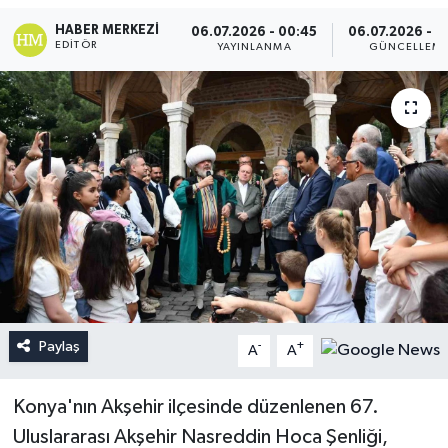
HABER MERKEZI
06.07.2026 - 00:45
06.07.2026 - 1
EDITÖR
YAYINLANMA
GÜNCELLEM
Paylaş
-
+
A
A
Konya'nın Akşehir ilçesinde düzenlenen 67.
Uluslararası Akşehir Nasreddin Hoca Şenliği,